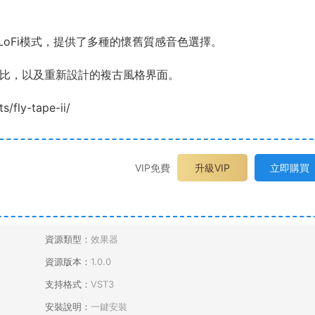
oFi模式，提供了多種的懷舊質感音色選擇。
幹/濕比，以及重新設計的複古風格界面。
fly-tape-ii/
VIP免費
升級VIP
立即購買
資源類型：
效果器
資源版本：
1.0.0
支持格式：
VST3
安裝說明：
一鍵安裝