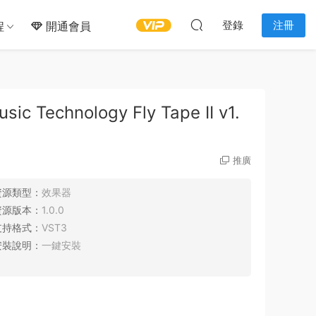
登錄
注冊
程
開通會員
chnology Fly Tape II v1.
推廣
資源類型：
效果器
資源版本：
1.0.0
支持格式：
VST3
安裝說明：
一鍵安裝