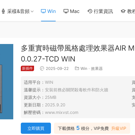
采樣&音頻
Win
Mac
行業資訊
教
多重實時磁帶風格處理效果器AIR Music Te
0.0.27-TCD WIN
新插件
2025-09-22
Win
·
效果器
适用平台：
WIN
溫馨提示：
安裝前務必關閉殺毒軟件和防火牆
資源大小：
25MB
更新日期：
2025.9.20
解壓密碼：
www.mixvst.com
5
立即購買
下載價格
積分，VIP免費
升級VIP