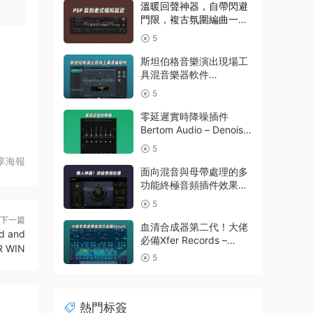
Emulator-R2R WiN(混音
溫暖回聲神器，自帶閃避
效果全套插件)Waves14
門限，複古氛圍編曲一步
到位延遲插件效果器
5
PSPaudioware – PSP
BBDelay v 1.0.0 R2R
斯坦伯格音樂演出現場工
WIN
具混音樂器軟件
Steinberg VST Live Pro
5
v3.0.50 macOS
零延遲實時降噪插件
Bertom Audio – Denoiser
Pro v3.0.11 Rev2 CE V.R
5
享海報
面向混音與母帶處理的多
功能終極音頻插件效果器
Nuro Audio – Flexion
5
v1.0.2-R2R WIN
下一篇
血清合成器第二代！大佬
d and
必備Xfer Records –
R WIN
Serum 2 v2.1.5 WIN波表
5
合成器最新版本
熱門标簽