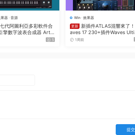
效果器
·
音源
Win
·
效果器
七代阿圖利亞多彩軟件合
新插件ATLAS混響來了
更新
擎數字波表合成器 Artur
aves 17 230+插件Waves Ult
ents v7.0.1 CE-V.R WIN
ate v2026.07.27 Incl Emulato
5
1周前
R2R WiN(混音效果全套插件)
ves14
提交