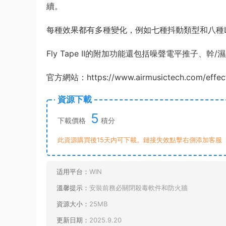
續。
每種效果都有多種變化，例如七種抖動類型和八種L
Fly Tape II的附加功能還包括噪聲電平推子、
官方網站：https://www.airmusictech.com/effects/
資源下載
5
下載價格
積分
此資源購買後15天内可下載。鏈接失效點擊右側添加客服
适用平台：
WIN
溫馨提示：
安裝前務必關閉殺毒軟件和防火牆
資源大小：
25MB
更新日期：
2025.9.20