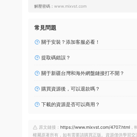
解壓密碼：
www.mixvst.com
常見問題
關于安裝？添加客服必看！
提取碼錯誤？
關于新疆台灣和海外網盤鏈接打不開？
購買資源後，可以退款嗎？
下載的資源是否可以商用？
原文鏈接：
https://www.mixvst.com/4707.html
，
權屬原著所有，如有需要請購買正版。資源僅供學習交