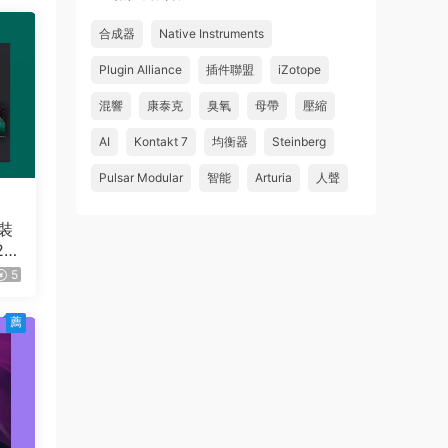
合成器
Native Instruments
Plugin Alliance
插件聯盟
iZotope
混響
康泰克
臭氧
母帶
壓縮
AI
Kontakt 7
均衡器
Steinberg
Pulsar Modular
智能
Arturia
人聲
裝
20
5
薦