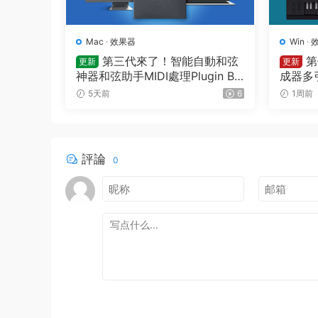
Mac
·
效果器
Win
·
第三代來了！智能自動和弦
第
更新
更新
神器和弦助手MIDI處理Plugin Bo
成器多引
utique – Scaler 3 v3.3.0 MAC
ia Pigm
5天前
6
1周前
評論
0