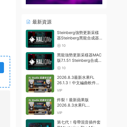
最新資源
Steinberg強勢更新采樣
器Steinberg黑龍合成器
HALion v7.5.0 WIN
10
黑龍強勢更新采樣器MAC
版7.1.51 Steinberg合成器
Steinberg HALion
10
v7.1.51 MAC
2026.8.3最新水果FL
26.1.3！中文編曲軟件
Image-Line – FL Studio
VIP
Producer Edition 26.1.3
Build 5570 All Plugins
炸裂！最新蘋果版
WIN
2026.8.3水果FL
26.1.3！中文編曲軟件
VIP
Image Line-FL Studio
Producer Edition
第七代！母帶混音插件套
v26.1.3.5336 (All