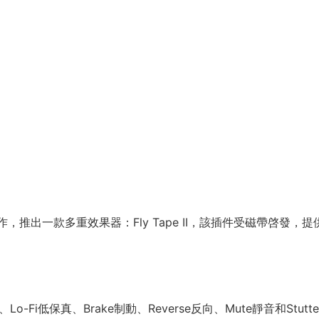
 Design合作，推出一款多重效果器：Fly Tape II，該插件受磁帶啓發，
、Lo-Fi低保真、Brake制動、Reverse反向、Mute靜音和Stutte