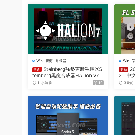
Win
·
音源
·
采樣器
Win
·
Steinberg強勢更新采樣器S
2
更新
更新
teinberg黑龍合成器HALion v7.
3！中文編
5.0 WIN
L Studi
11小時前
10
3天前
3 Build