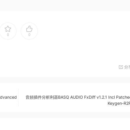
0
0
分
dvanced
音頻插件分析利器BASQ AUDIO FxDiff v1.2.1 Incl Patche
Keygen-R2