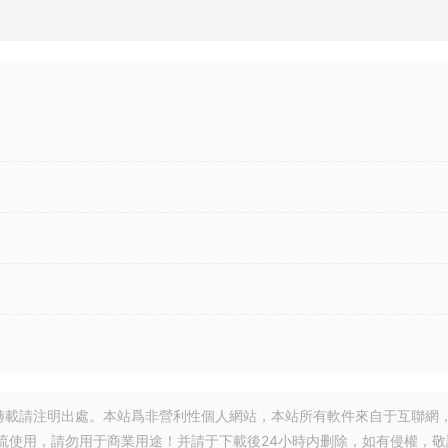
轉載請注明出處。本站爲非營利性個人網站，本站所有軟件來自于互聯網
流使用，請勿用于商業用途！并請于下載後24小時内删除，如有侵權，敬