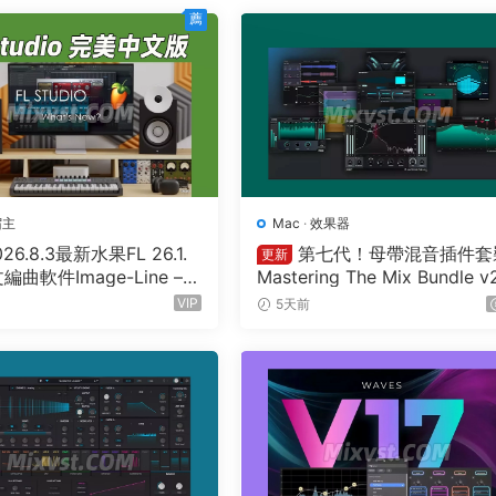
薦
宿主
Mac
·
效果器
026.8.3最新水果FL 26.1.
第七代！母帶混音插件套
更新
曲軟件Image-Line – F
Mastering The Mix Bundle v
o Producer Edition 26.1.
26.7.21 U2B MAC-MORiA
VIP
5天前
 5570 All Plugins WIN