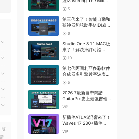
裝Mastering The Mix
Plugins Edition)
Bundle v2026.7.21 U2B
5
GUISEPPE MAC
MAC-MORiA
第三代來了！智能自動和
弦神器和弦助手MIDI處理
Plugin Boutique – Scaler
6
3 v3.3.0 MAC
Studio One 8.1.1 MAC版
來了！解決掉許可證
Presonus Studio One
10
Pro 8 v8.1.1 MacOS U2B
完美中文破解版Fender
第七代阿圖利亞多彩軟件
Studio Pro 8
合成器多引擎數字波表合
成器 Arturia Pigments
5
v7.0.1 CE-V.R WIN
2026.7最新自帶簡譜
GuitarPro史上最強吉他打
譜制譜Guitar Pro 8.1.5-
VIP
31 macOS HCiSO
新插件ATLAS混響來了！
Waves 17 230+插件
Waves Ultimate
，版
VIP
v2026.07.27 Incl
請