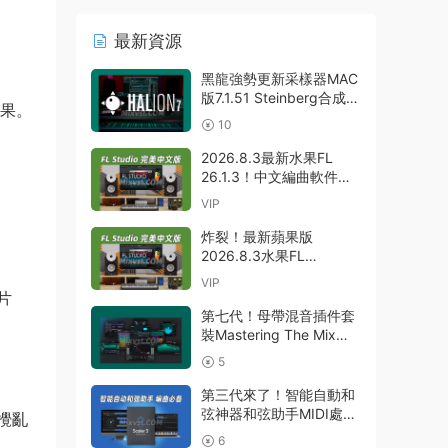
最新資源
黑龍強勢更新采樣器MAC
版7.1.51 Steinberg合成器
效果。
Steinberg HALion
10
v7.1.51 MAC
2026.8.3最新水果FL
26.1.3！中文編曲軟件
Image-Line – FL Studio
VIP
Producer Edition 26.1.3
Build 5570 All Plugins
炸裂！最新蘋果版
WIN
2026.8.3水果FL
26.1.3！中文編曲軟件
VIP
Image Line-FL Studio
片
Producer Edition
第七代！母帶混音插件套
v26.1.3.5336 (All
裝Mastering The Mix
Plugins Edition)
Bundle v2026.7.21 U2B
5
GUISEPPE MAC
MAC-MORiA
第三代來了！智能自動和
弦神器和弦助手MIDI處理
攪亂
Plugin Boutique – Scaler
6