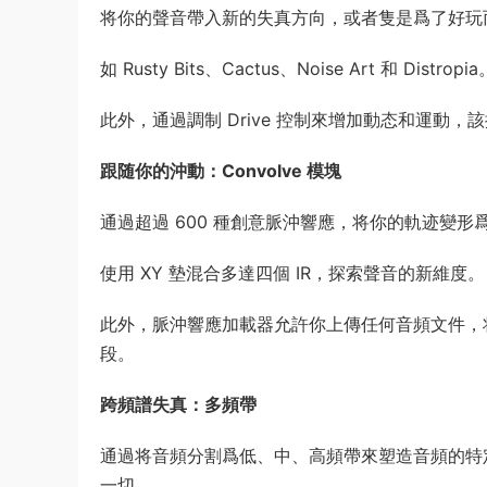
将你的聲音帶入新的失真方向，或者隻是爲了好玩而
如 Rusty Bits、Cactus、Noise Art 和 
此外，通過調制 Drive 控制來增加動态和運動，
跟随你的沖動：Convolve 模塊
通過超過 600 種創意脈沖響應，将你的軌迹變
使用 XY 墊混合多達四個 IR，探索聲音的新維度。
此外，脈沖響應加載器允許你上傳任何音頻文件，
段。
跨頻譜失真：多頻帶
通過将音頻分割爲低、中、高頻帶來塑造音頻的特
一切。