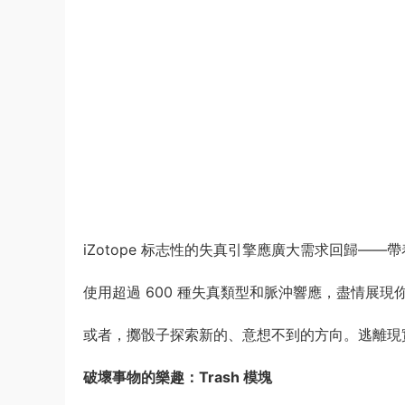
iZotope 标志性的失真引擎應廣大需求回歸—
使用超過 600 種失真類型和脈沖響應，盡情展
或者，擲骰子探索新的、意想不到的方向。逃離現
破壞事物的樂趣：Trash 模塊