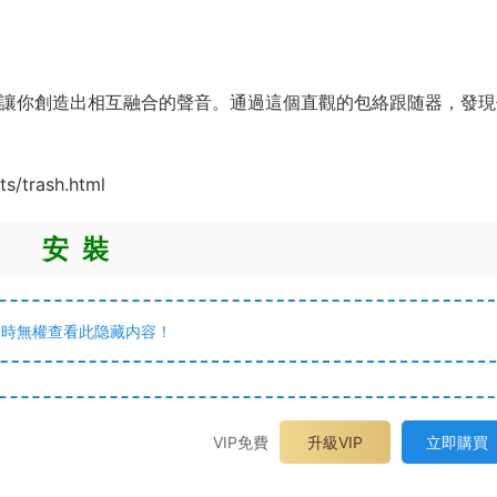
趣味，讓你創造出相互融合的聲音。通過這個直觀的包絡跟随器，發
/trash.html
安 裝
暫時無權查看此隐藏内容！
VIP免費
升級VIP
立即購買