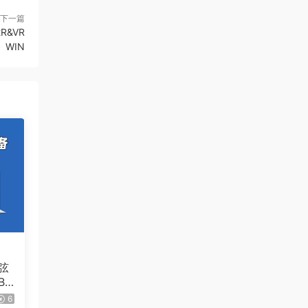
下一篇
2R&VR
WIN
弦
Bo
C
6