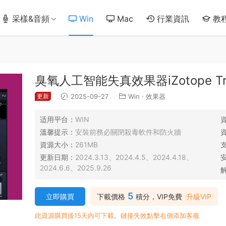
采樣&音頻
Win
Mac
行業資訊
教
臭氧人工智能失真效果器iZotope Trash
更新
2025-09-27
Win
·
效果器
适用平台：
WIN
溫馨提示：
安裝前務必關閉殺毒軟件和防火牆
資源大小：
261MB
更新日期：
2024.3.13、2024.4.5、2024.4.18、
2024.6.6、2025.9.26
5
立即購買
下載價格
積分，VIP免費
升級VIP
此資源購買後15天内可下載。鏈接失效點擊右側添加客服