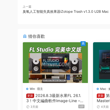
上一篇
臭氧人工智能失真效果器iZotope Trash v1.3.0 U2B Mac 
猜你喜歡
薦
Win
·
宿主
Mac
·
2026.8.3最新水果FL 26.1.
第
更新
更新
3！中文編曲軟件Image-Line – F
Master
L Studio Producer Edition 26.1.
26.7.2
VIP
3天前
4天前