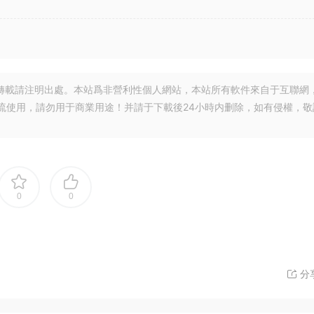
轉載請注明出處。本站爲非營利性個人網站，本站所有軟件來自于互聯網
流使用，請勿用于商業用途！并請于下載後24小時内删除，如有侵權，敬
0
0
分