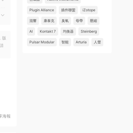
Plugin Alliance
插件聯盟
iZotope
混響
康泰克
臭氧
母帶
壓縮
AI
Kontakt 7
均衡器
Steinberg
，版
Pulsar Modular
智能
Arturia
人聲
請
享海報