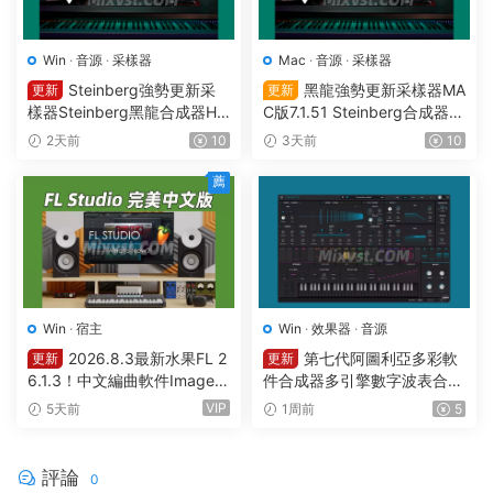
Win
·
音源
·
采樣器
Mac
·
音源
·
采樣器
Steinberg強勢更新采
黑龍強勢更新采樣器MA
更新
更新
樣器Steinberg黑龍合成器HA
C版7.1.51 Steinberg合成器St
Lion v7.5.0 WIN
einberg HALion v7.1.51 MAC
2天前
10
3天前
10
薦
Win
·
宿主
Win
·
效果器
·
音源
2026.8.3最新水果FL 2
第七代阿圖利亞多彩軟
更新
更新
6.1.3！中文編曲軟件Image-L
件合成器多引擎數字波表合成
ine – FL Studio Producer Edi
器 Arturia Pigments v7.0.1 C
VIP
5天前
1周前
5
tion 26.1.3 Build 5570 All Pl
E-V.R WIN
ugins WIN
評論
0