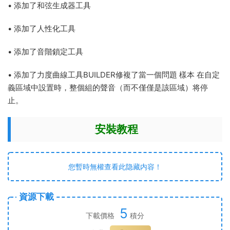
•
添加了
和弦生成器工具
•
添加了
人性化工具
•
添加了
音階鎖定工具
•
添加了
力度曲線工具
BUILDER
修複了當
一個問題 樣本 在自定
義區域中設置時，整個組的聲音（而不僅僅是該區域）将停
止。
安裝教程
您暫時無權查看此隐藏内容！
資源下載
5
下載價格
積分