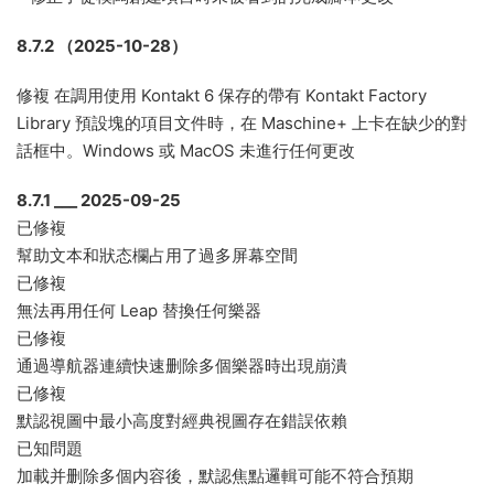
8.7.2 （2025-10-28）
修複 在調用使用 Kontakt 6 保存的帶有 Kontakt Factory
Library 預設塊的項目文件時，在 Maschine+ 上卡在缺少的對
話框中。Windows 或 MacOS 未進行任何更改
8.7.1 ___ 2025-09-25
已修複
幫助文本和狀态欄占用了過多屏幕空間
已修複
無法再用任何 Leap 替換任何樂器
已修複
通過導航器連續快速删除多個樂器時出現崩潰
已修複
默認視圖中最小高度對經典視圖存在錯誤依賴
已知問題
加載并删除多個内容後，默認焦點邏輯可能不符合預期