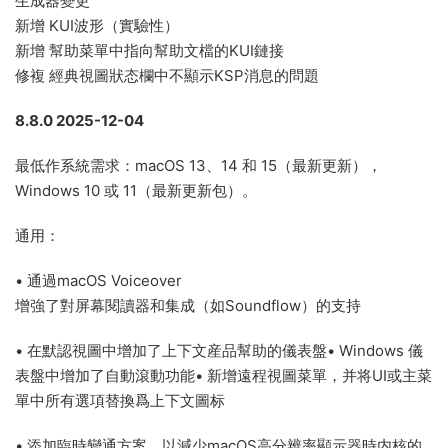
生成器變更
新增 KUI波形（實驗性）
新增 幫助菜單中指向幫助文檔的KUI鏈接
修複 經典視圖狀态欄中不顯示KSP消息的問題
8.8.0 2025-12-04
最低作系統需求：macOS 13、14 和 15（最新更新），
Windows 10 或 11（最新更新包）。
通用：
• 通過macOS Voiceover
增強了對屏幕閱讀器和集成（如Soundflow）的支持
• 在默認視圖中增加了上下文産品幫助的儀表盤• Windows 儀
表盤中增加了自動滾動功能• 新增遠程視圖菜單，并将UI或主菜
單中所有選項替換爲上下文圖标
• 添加臨時變通方案，以減少macOS高分辨率顯示器時内核的