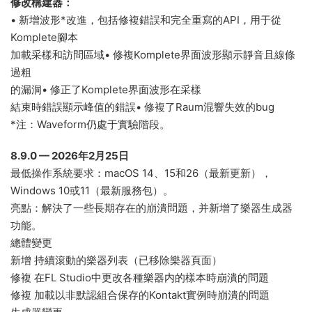
修改構建器：
• 新增波形*改進，包括修複錯誤和完全重寫的API，用于從
Komplete腳本
加載采樣和訪問區域• 修複Komplete界面波形顯示靜音且線條
過粗
的漏洞• 修正了Komplete界面波形在采樣
結束時錯誤顯示峰值的錯誤• 修複了Raum混響失效的bug
*注：Waveform仍處于實驗階段。
8.9.0 — 2026年2月25日
最低操作系統要求：macOS 14、15和26（最新更新），
Windows 10或11（最新服務包）。
亮點：解決了一些長期存在的崩潰問題，并新增了樂器生成器
功能。
總體變更
新增 持續滾動的樂器列表（已移除樂器頁面）
修複 在FL Studio中更改各種樂器内的樣本時崩潰的問題
修複 加載以非默認組合保存的Kontakt實例時崩潰的問題