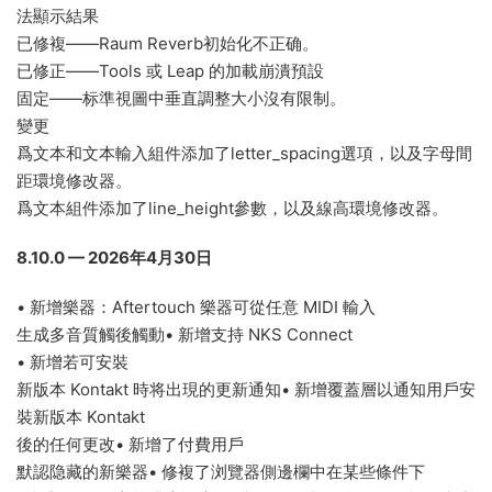
法顯示結果
已修複——Raum Reverb初始化不正确。
已修正——Tools 或 Leap 的加載崩潰預設
固定——标準視圖中垂直調整大小沒有限制。
變更
爲文本和文本輸入組件添加了letter_spacing選項，以及字母間
距環境修改器。
爲文本組件添加了line_height參數，以及線高環境修改器。
8.10.0 — 2026年4月30日
• 新增樂器：Aftertouch 樂器可從任意 MIDI 輸入
生成多音質觸後觸動• 新增支持 NKS Connect
• 新增若可安裝
新版本 Kontakt 時将出現的更新通知• 新增覆蓋層以通知用戶安
裝新版本 Kontakt
後的任何更改• 新增了付費用戶
默認隐藏的新樂器• 修複了浏覽器側邊欄中在某些條件下