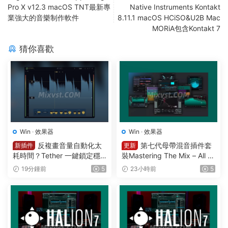
Pro X v12.3 macOS TNT最新專
Native Instruments Kontakt
業強大的音樂制作軟件
8.11.1 macOS HCiSO&U2B Mac
MORiA包含Kontakt 7
猜你喜歡
Win
·
效果器
Win
·
效果器
反複畫音量自動化太
第七代母帶混音插件套
新插件
更新
耗時間？Tether 一鍵鎖定穩
裝Mastering The Mix – All Pl
定響度1可視化智能電平均衡
ugins Bundle v2026.08.03
19分鍾前
5
23小時前
5
一體化插件效果器Mercurial T
STANDALONE R2R&VR WIN
ones – Tether v 1.2.1 WIN