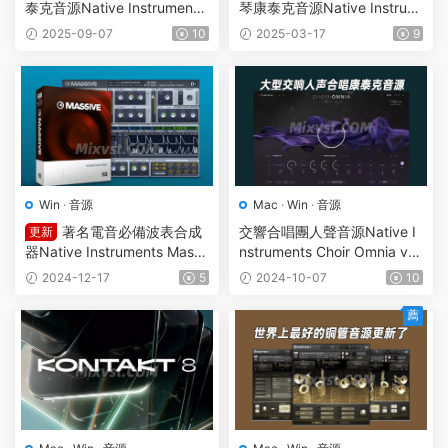
泰克音源Native Instruments
琴康泰克音源Native Instrum
– Noire v1.2.1 KONTAKT
ents Claire Avant v1.0.1 KO
2025-09-07
10
2025-03-17
9
NTAKT-HiDERA
Win
·
音源
Mac
·
Win
·
音源
著名電音必備波表合成
交響合唱團人聲音源Native I
更新
器Native Instruments Massi
nstruments Choir Omnia v1.
ve v1.7.0 R2R WIN
2.1 KONTAKT-HiDERA大型交
2024-12-17
5
2024-10-07
10
響人聲合唱康泰克音源
薦