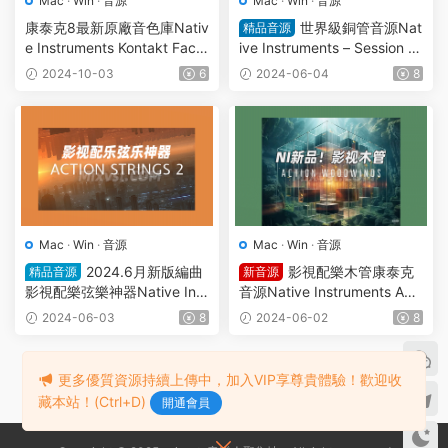
Mac
·
Win
·
音源
Mac
·
Win
·
音源
康泰克8最新原廠音色庫Nativ
世界級銅管音源Nat
精品音源
e Instruments Kontakt Facto
ive Instruments – Session H
ry Library 2 v1.4.0
orns Pro v1.5.0 KONTAKT康
2024-10-03
6
2024-06-04
8
泰克
Mac
·
Win
·
音源
Mac
·
Win
·
音源
2024.6月新版編曲
影視配樂木管康泰克
精品音源
新音源
影視配樂弦樂神器Native Inst
音源Native Instruments Acti
ruments – Action Strings 2 v
on Woodwinds v1.0.0 KONT
2024-06-03
8
2024-06-02
8
1.2.0 KONTAKT康泰克音源
AKT
1
2
3
...
5
下一頁
跳轉
更多優質資源持續上傳中，加入VIP享尊貴體驗！歡迎收
藏本站！(Ctrl+D)
開通會員