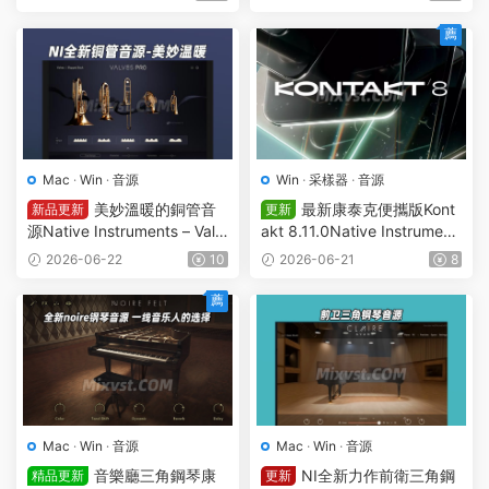
O&U2B Mac MORiA包含Kont
K-bobdule&TCD包含Kontakt
akt 7
7
薦
Mac
·
Win
·
音源
Win
·
采樣器
·
音源
美妙溫暖的銅管音
最新康泰克便攜版Kont
新品更新
更新
源Native Instruments – Valv
akt 8.11.0Native Instrument
es Pro v1.0.2 KONTAKT
s Kontakt PORTABLE 8 v8.1
2026-06-22
10
2026-06-21
8
1.0 WiN-vkDanilov包含Kont
akt 7
薦
Mac
·
Win
·
音源
Mac
·
Win
·
音源
音樂廳三角鋼琴康
NI全新力作前衛三角鋼
精品更新
更新