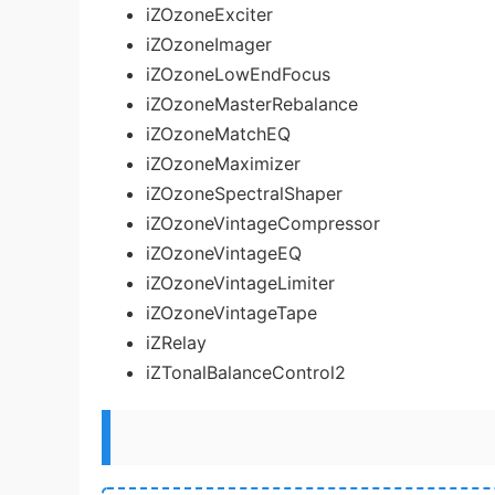
iZOzoneExciter
iZOzoneImager
iZOzoneLowEndFocus
iZOzoneMasterRebalance
iZOzoneMatchEQ
iZOzoneMaximizer
iZOzoneSpectralShaper
iZOzoneVintageCompressor
iZOzoneVintageEQ
iZOzoneVintageLimiter
iZOzoneVintageTape
iZRelay
iZTonalBalanceControl2