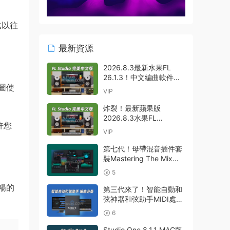
比以往
最新資源
2026.8.3最新水果FL
26.1.3！中文編曲軟件
圖使
Image-Line – FL Studio
VIP
Producer Edition 26.1.3
Build 5570 All Plugins
炸裂！最新蘋果版
WIN
2026.8.3水果FL
許您
26.1.3！中文編曲軟件
VIP
Image Line-FL Studio
Producer Edition
第七代！母帶混音插件套
v26.1.3.5336 (All
裝Mastering The Mix
Plugins Edition)
Bundle v2026.7.21 U2B
5
GUISEPPE MAC
MAC-MORiA
流暢的
第三代來了！智能自動和
弦神器和弦助手MIDI處理
Plugin Boutique – Scaler
6
3 v3.3.0 MAC
Studio One 8.1.1 MAC版