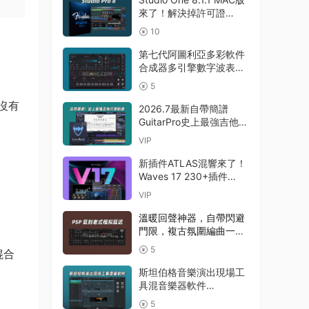
來了！解決掉許可證
Presonus Studio One
10
Pro 8 v8.1.1 MacOS U2B
完美中文破解版Fender
第七代阿圖利亞多彩軟件
Studio Pro 8
合成器多引擎數字波表合
成器 Arturia Pigments
5
v7.0.1 CE-V.R WIN
沒有
2026.7最新自帶簡譜
GuitarPro史上最強吉他打
譜制譜Guitar Pro 8.1.5-
VIP
31 macOS HCiSO
新插件ATLAS混響來了！
Waves 17 230+插件
Waves Ultimate
VIP
v2026.07.27 Incl
Emulator-R2R WiN(混音
溫暖回聲神器，自帶閃避
效果全套插件)Waves14
門限，複古氛圍編曲一步
到位延遲插件效果器
5
混合
PSPaudioware – PSP
BBDelay v 1.0.0 R2R
斯坦伯格音樂演出現場工
WIN
具混音樂器軟件
Steinberg VST Live Pro
5