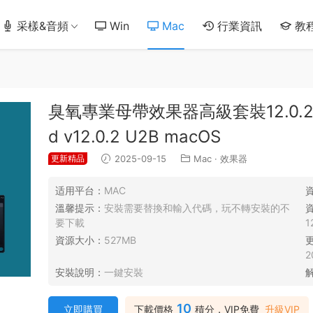
采樣&音頻
Win
Mac
行業資訊
教
臭氧專業母帶效果器高級套裝12.0.2來了iZ
d v12.0.2 U2B macOS
更新精品
2025-09-15
Mac
·
效果器
适用平台：
MAC
溫馨提示：
安裝需要替換和輸入代碼，玩不轉安裝的不
要下載
1
資源大小：
527MB
2
安裝說明：
一鍵安裝
10
立即購買
下載價格
積分，VIP免費
升級VIP