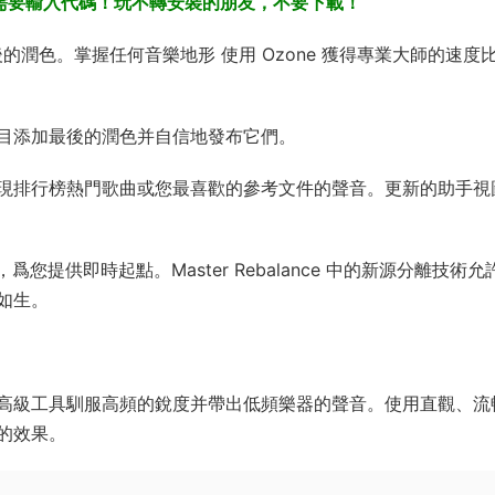
、需要輸入代碼！玩不轉安裝的朋友，不要下載！
添加最後的潤色。掌握任何音樂地形 使用 Ozone 獲得專業大師的速度
目添加最後的潤色并自信地發布它們。
現排行榜熱門歌曲或您最喜歡的參考文件的聲音。更新的助手視
，爲您提供即時起點。Master Rebalance 中的新源分離技術允
如生。
Focus 模塊等高級工具馴服高頻的銳度并帶出低頻樂器的聲音。使用直觀、
的效果。