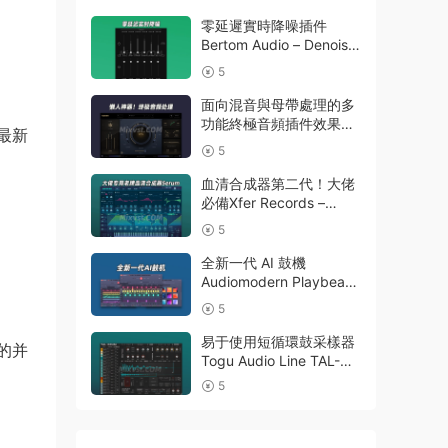
v3.0.50 macOS
零延遲實時降噪插件
Bertom Audio – Denoiser
Pro v3.0.11 Rev2 CE V.R
5
面向混音與母帶處理的多
功能終極音頻插件效果器
最新
Nuro Audio – Flexion
5
v1.0.2-R2R WIN
血清合成器第二代！大佬
必備Xfer Records –
Serum 2 v2.1.5 WIN波表
5
合成器最新版本
全新一代 AI 鼓機
Audiomodern Playbeat
v4.2.2-BUBBiX WIN包含
5
擴展音色庫
易于使用短循環鼓采樣器
的并
Togu Audio Line TAL-
Drum 2.9.8 WIN
5