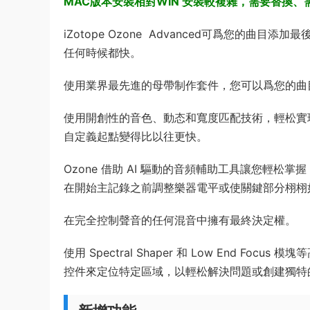
MAC版本安裝相對WIN 安裝較複雜，需要替換
iZotope Ozone Advanced可爲您的曲目
任何時候都快。
使用業界最先進的母帶制作套件，您可以爲您的曲
使用開創性的音色、動态和寬度匹配技術，輕松實
自定義起點變得比以往更快。
Ozone 借助 AI 驅動的音頻輔助工具讓您輕松掌握
在開始主記錄之前調整樂器電平或使關鍵部分栩栩
在完全控制聲音的任何混音中擁有最終決定權。
使用 Spectral Shaper 和 Low End 
控件來定位特定區域，以輕松解決問題或創建獨特