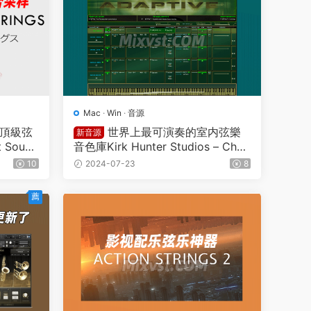
Mac
·
Win
·
音源
日本頂級弦
世界上最可演奏的室内弦樂
新音源
Sound
音色庫Kirk Hunter Studios – Cha
ngs KO
mber Strings Adaptive KONTAKT
10
2024-07-23
8
康泰克音源
薦