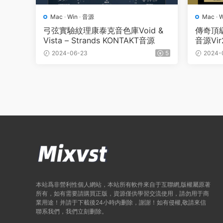
Mac
·
Win
·
音源
Mac
·
W
弓弦實驗紋理康泰克音色庫Void &
傳奇頂
Vista – Strands KONTAKT音源
音源Vir2
2.0 KO
2024-06-23
5
2024-
本站爲非營利性個人網站，本站所有軟件來自于互聯網,版權屬原著
所有，如有需要請購買正版，資源僅供學習交流使用，請勿用于商
業用途！并請于下載後24小時内删除，謝謝！如有侵權,敬請來信
聯系我們，我們立刻删除。