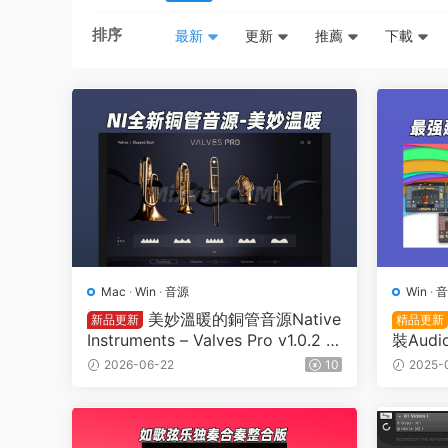
排序
最新
更新
推薦
下載
Mac
·
Win
·
音源
Win
·
音
美妙溫暖的銅管音源Native
新品更新
精品更新
Instruments – Valves Pro v1.0.2 K
裝Audio
ONTAKT
ng SWA
2026-06-22
10
2025-