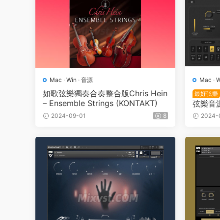
Mac
·
Win
·
音源
Mac
·
W
如歌弦樂獨奏合奏整合版Chris Hein
最好弦樂
– Ensemble Strings (KONTAKT)
弦樂音源
mples –
2024-09-01
8
2024-
(KONT