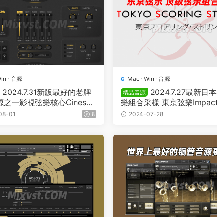
in
·
音源
Mac
·
Win
·
音源
2024.7.31新版最好的老牌
2024.7.27最新
精品音源
之一影視弦樂核心Cinesa
樂組合采樣 東京弦樂Impact 
 CineStrings Core v2.0.1
works Tokyo Scoring Stri
08-01
8
2024-07-28
AKT)
NTAKT康泰克音源