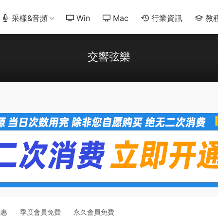
采樣&音頻
Win
Mac
行業資訊
教
交響弦樂
優惠
季度會員免費
永久會員免費