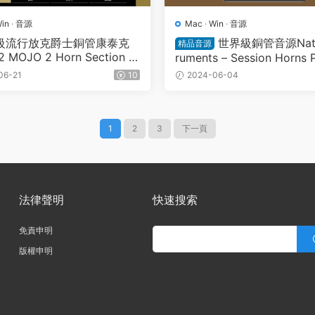
in
·
音源
Mac
·
Win
·
音源
級流行放克爵士銅管康泰克
世界級銅管音源Nativ
精品音源
 MOJO 2 Horn Section v
ruments – Session Horns P
NTAKT
5.0 KONTAKT康泰克
06-21
10
2024-06-04
1
2
3
下一頁
法律聲明
快速搜索
免責申明
版權申明