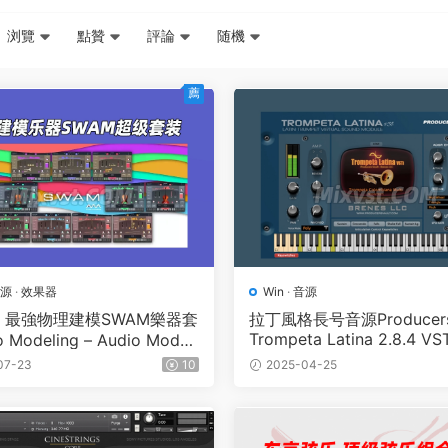
浏覽
點贊
評論
随機
薦
源
·
效果器
Win
·
音源
最強物理建模SWAM樂器套
拉丁風格長号音源Producers 
Trompeta Latina 2.8.4 VS
 Modeling – Audio Modeli
iL-FANTASTiC WIN
M Bundle 2025.6.CE WIN
07-23
10
2025-04-25