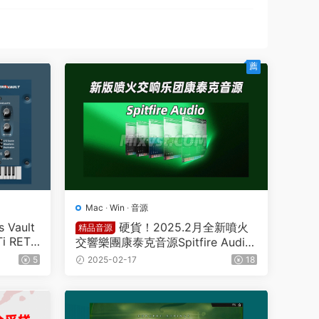
薦
Mac
·
Win
·
音源
Vault
硬貨！2025.2月全新噴火
精品音源
Ti RETA
交響樂團康泰克音源Spitfire Audio
Spitfire Symphony Orchestra v1.
5
2025-02-17
18
3.3 KONTAKT管弦樂團