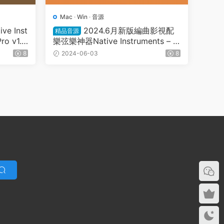
Mac
·
Win
·
音源
e Inst
2024.6月新版編曲影視配
精品音源
ro v1.
樂弦樂神器Native Instruments – A
ction Strings 2 v1.2.0 KONTAKT康
8
2024-06-03
8
泰克音源