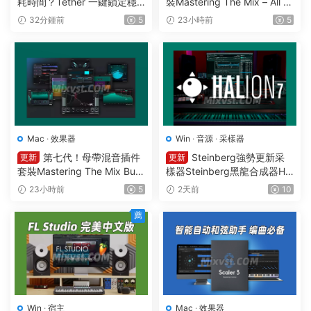
耗時間？Tether 一鍵鎖定穩
裝Mastering The Mix – All Pl
定響度1可視化智能電平均衡
ugins Bundle v2026.08.03
32分鍾前
5
23小時前
5
一體化插件效果器Mercurial T
STANDALONE R2R&VR WIN
ones – Tether v 1.2.1 WIN
Mac
·
效果器
Win
·
音源
·
采樣器
第七代！母帶混音插件
Steinberg強勢更新采
更新
更新
套裝Mastering The Mix Bun
樣器Steinberg黑龍合成器HA
dle v2026.08.03 U2B MAC-
Lion v7.5.0 WIN
23小時前
5
2天前
10
MORiA
薦
Win
·
宿主
Mac
·
效果器