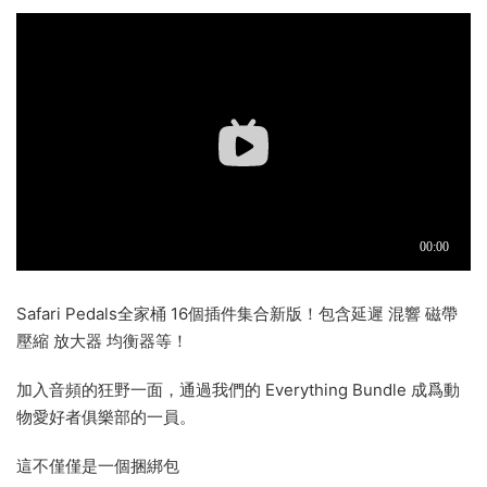
Safari Pedals全家桶 16個插件集合新版！包含延遲 混響 磁帶
壓縮 放大器 均衡器等！
加入音頻的狂野一面，通過我們的 Everything Bundle 成爲動
物愛好者俱樂部的一員。
這不僅僅是一個捆綁包