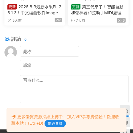
2026.8.3最新水果FL 2
第三代來了！智能自動
更新
更新
6.1.3！中文編曲軟件Image-L
和弦神器和弦助手MIDI處理Pl
ine – FL Studio Producer Edi
ugin Boutique – Scaler 3 v3.
VIP
5天前
7天前
6
tion 26.1.3 Build 5570 All Pl
3.0 MAC
ugins WIN
評論
0
提交
更多優質資源持續上傳中，加入VIP享尊貴體驗！歡迎收
藏本站！(Ctrl+D)
開通會員