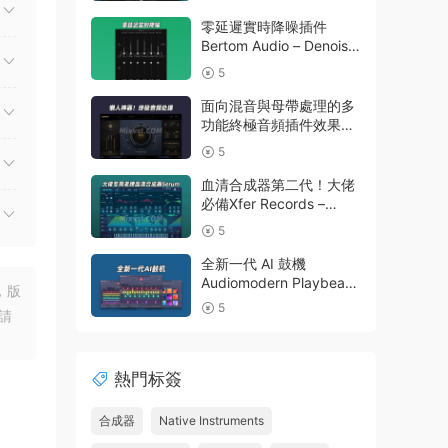
v3.0.50 macOS
零延遲實時降噪插件
Bertom Audio – Denoiser
Pro v3.0.11 Rev2 CE V.R
5
面向混音與母帶處理的多
功能終極音頻插件效果器
Nuro Audio – Flexion
5
v1.0.2-R2R WIN
血清合成器第二代！大佬
必備Xfer Records –
Serum 2 v2.1.5 WIN波表
5
合成器最新版本
全新一代 AI 鼓機
Audiomodern Playbeat
，版
v4.2.2-BUBBiX WIN包含
5
請
擴展音色庫
熱門标簽
合成器
Native Instruments