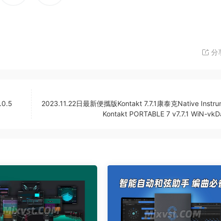
分
.0.5
2023.11.22日最新便攜版Kontakt 7.7.1康泰克Native Instru
Kontakt PORTABLE 7 v7.7.1 WiN-vkD