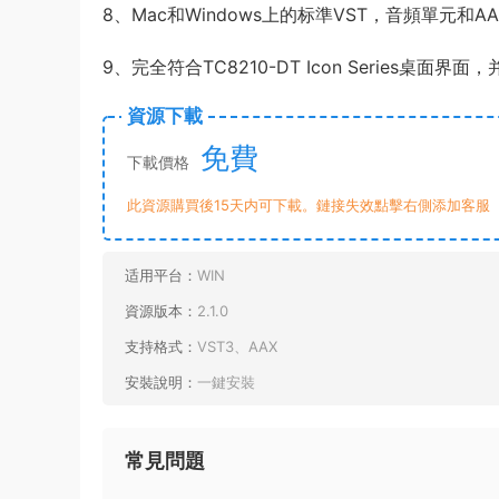
8、Mac和Windows上的标準VST，音頻單元和
9、完全符合TC8210-DT Icon Series桌面
資源下載
免費
下載價格
此資源購買後15天内可下載。鏈接失效點擊右側添加客服
适用平台：
WIN
資源版本：
2.1.0
支持格式：
VST3、AAX
安裝說明：
一鍵安裝
常見問題