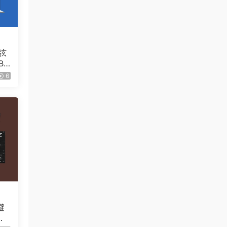
弦
Bo
C
6
避
延