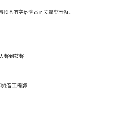
轉換具有美妙豐富的立體聲音軌。
人聲到鼓聲
和錄音工程師