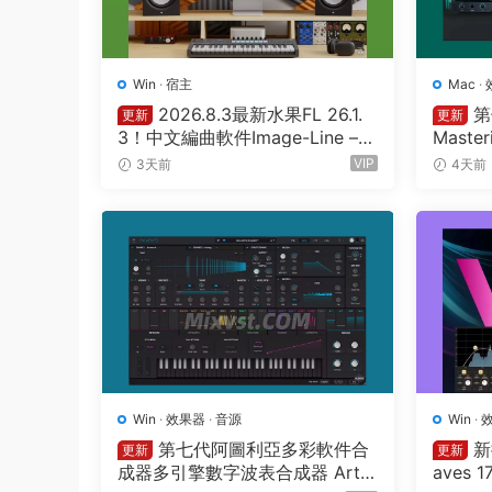
Win
·
宿主
Mac
·
2026.8.3最新水果FL 26.1.
第
更新
更新
3！中文編曲軟件Image-Line – F
Master
L Studio Producer Edition 26.1.
26.7.2
VIP
3天前
4天前
3 Build 5570 All Plugins WIN
Win
·
效果器
·
音源
Win
·
第七代阿圖利亞多彩軟件合
新
更新
更新
成器多引擎數字波表合成器 Artur
aves 