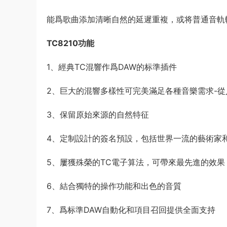
能爲歌曲添加清晰自然的延遲重複，或将普通音軌
TC8210功能
1、經典TC混響作爲DAW的标準插件
2、巨大的混響多樣性可完美滿足各種音樂需求-從
3、保留原始來源的自然特征
4、定制設計的簽名預設，包括世界一流的藝術家
5、屢獲殊榮的TC電子算法，可帶來最先進的效果
6、結合獨特的操作功能和出色的音質
7、爲标準DAW自動化和項目召回提供全面支持