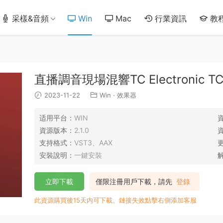
采樣&音頻
Win
Mac
行業資訊
教
直播調音現場混響TC Electronic TC82
2023-11-22
Win
·
效果器
适用平台：
WIN
資源版本：
2.1.0
支持格式：
VST3、AAX
安裝說明：
一鍵安裝
立即下載
僅限注冊用戶下載，請先
登錄
此資源購買後15天内可下載。鏈接失效點擊右側添加客服