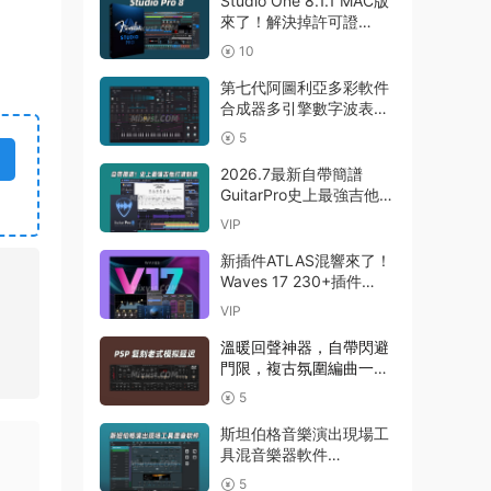
Studio One 8.1.1 MAC版
來了！解決掉許可證
Presonus Studio One
10
Pro 8 v8.1.1 MacOS U2B
完美中文破解版Fender
第七代阿圖利亞多彩軟件
Studio Pro 8
合成器多引擎數字波表合
成器 Arturia Pigments
5
v7.0.1 CE-V.R WIN
2026.7最新自帶簡譜
GuitarPro史上最強吉他打
譜制譜Guitar Pro 8.1.5-
VIP
31 macOS HCiSO
新插件ATLAS混響來了！
Waves 17 230+插件
Waves Ultimate
VIP
v2026.07.27 Incl
Emulator-R2R WiN(混音
溫暖回聲神器，自帶閃避
效果全套插件)Waves14
門限，複古氛圍編曲一步
到位延遲插件效果器
5
PSPaudioware – PSP
BBDelay v 1.0.0 R2R
斯坦伯格音樂演出現場工
WIN
具混音樂器軟件
Steinberg VST Live Pro
5