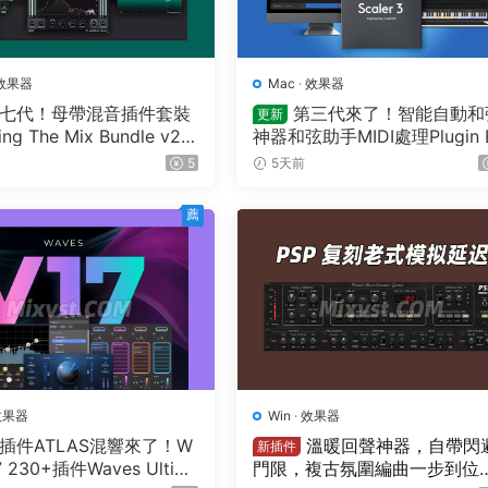
效果器
Mac
·
效果器
七代！母帶混音插件套裝
第三代來了！智能自動和
更新
ing The Mix Bundle v20
神器和弦助手MIDI處理Plugin 
1 U2B MAC-MORiA
utique – Scaler 3 v3.3.0 MA
5
5天前
薦
效果器
Win
·
效果器
插件ATLAS混響來了！W
溫暖回聲神器，自帶閃
新插件
17 230+插件Waves Ultim
門限，複古氛圍編曲一步到位