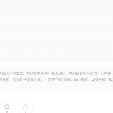
轉載請注明出處。本站爲非營利性個人網站，本站所有軟件來自于互聯網
流使用，請勿用于商業用途！并請于下載後24小時内删除，如有侵權，敬
0
0