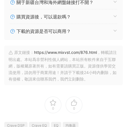
關于新疆台灣和海外網盤鏈接打不開？
購買資源後，可以退款嗎？
下載的資源是否可以商用？
原文鏈接：
https://www.mixvst.com/876.html
，轉載請注
明出處。本站爲非營利性個人網站，本站所有軟件來自于互聯
網，版權屬原著所有，如有需要請購買正版。資源僅供學習交
流使用，請勿用于商業用途！并請于下載後24小時内删除，如
有侵權，敬請來信聯系我們，我們立刻删除。
0
0
Crave DSP
Crave EQ
EQ
均衡器