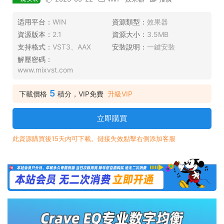
适用平台：
WIN
資源類型：
效果器
資源版本：
2.1
資源大小：
3.5MB
支持格式：
VST3、AAX
安裝說明：
一鍵安裝
解壓密碼：
www.mixvst.com
5
下載價格
積分，VIP免費
升級VIP
立即購買
此資源購買後15天内可下載。鏈接失效點擊右側添加客服