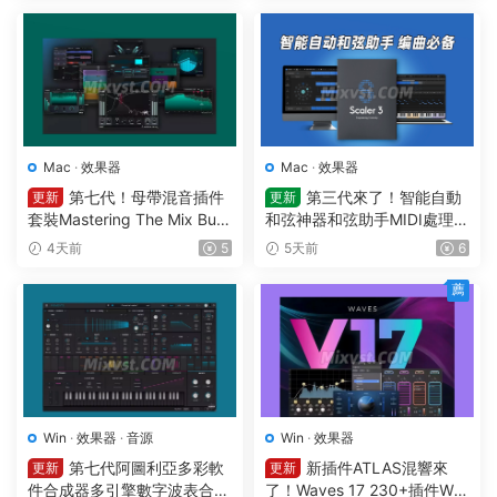
ugins WIN
Mac
·
效果器
Mac
·
效果器
第七代！母帶混音插件
第三代來了！智能自動
更新
更新
套裝Mastering The Mix Bun
和弦神器和弦助手MIDI處理Pl
dle v2026.7.21 U2B MAC-M
ugin Boutique – Scaler 3 v3.
4天前
5
5天前
6
ORiA
3.0 MAC
薦
Win
·
效果器
·
音源
Win
·
效果器
第七代阿圖利亞多彩軟
新插件ATLAS混響來
更新
更新
件合成器多引擎數字波表合成
了！Waves 17 230+插件Wa