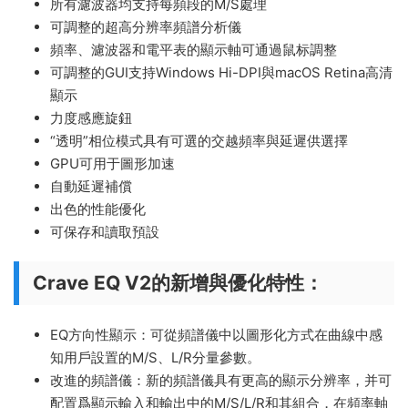
所有濾波器均支持每頻段的M/S處理
可調整的超高分辨率頻譜分析儀
頻率、濾波器和電平表的顯示軸可通過鼠标調整
可調整的GUI支持Windows Hi-DPI與macOS Retina高清
顯示
力度感應旋鈕
“透明”相位模式具有可選的交越頻率與延遲供選擇
GPU可用于圖形加速
自動延遲補償
出色的性能優化
可保存和讀取預設
Crave EQ V2的新增與優化特性：
EQ方向性顯示：可從頻譜儀中以圖形化方式在曲線中感
知用戶設置的M/S、L/R分量參數。
改進的頻譜儀：新的頻譜儀具有更高的顯示分辨率，并可
配置爲顯示輸入和輸出中的M/S/L/R和其組合，在頻率軸