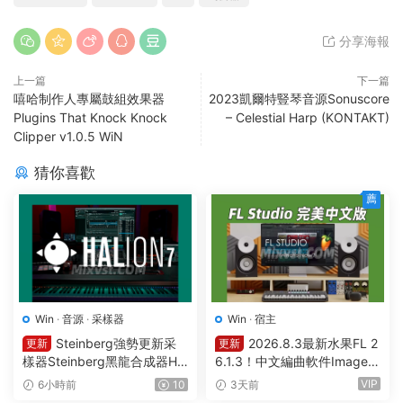
分享海報
上一篇
下一篇
嘻哈制作人專屬鼓組效果器
2023凱爾特豎琴音源Sonuscore
Plugins That Knock Knock
– Celestial Harp (KONTAKT)
Clipper v1.0.5 WiN
猜你喜歡
薦
Win
·
音源
·
采樣器
Win
·
宿主
Steinberg強勢更新采
2026.8.3最新水果FL 2
更新
更新
樣器Steinberg黑龍合成器HA
6.1.3！中文編曲軟件Image-L
Lion v7.5.0 WIN
ine – FL Studio Producer Edi
VIP
6小時前
10
3天前
tion 26.1.3 Build 5570 All Pl