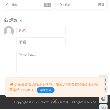
器 Arturia Pigments v7.0.1 C
ves Ultimate v2026.07.27 In
VIP
1周前
5
1周前
E-V.R WIN
cl Emulator-R2R WiN(混音效
果全套插件)Waves14
評論
0
提交
更多優質資源持續上傳中，加入VIP享尊貴體驗！歡迎收
藏本站！(Ctrl+D)
開通會員
Copyright © 2025-mixvst-音樂人聚集地 - All rights reserved