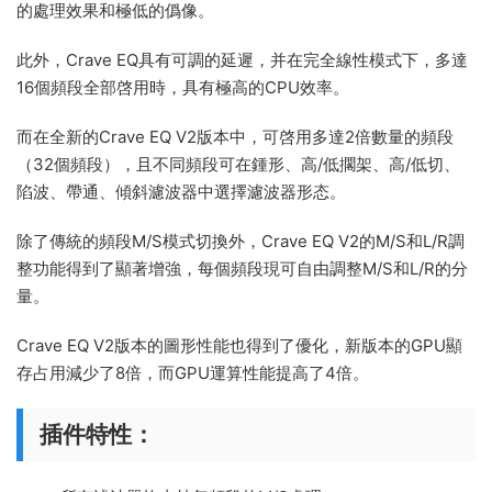
的處理效果和極低的僞像。
此外，Crave EQ具有可調的延遲，并在完全線性模式下，多達
16個頻段全部啓用時，具有極高的CPU效率。
而在全新的Crave EQ V2版本中，可啓用多達2倍數量的頻段
（32個頻段），且不同頻段可在鍾形、高/低擱架、高/低切、
陷波、帶通、傾斜濾波器中選擇濾波器形态。
除了傳統的頻段M/S模式切換外，Crave EQ V2的M/S和L/R調
整功能得到了顯著增強，每個頻段現可自由調整M/S和L/R的分
量。
Crave EQ V2版本的圖形性能也得到了優化，新版本的GPU顯
存占用減少了8倍，而GPU運算性能提高了4倍。
插件特性：