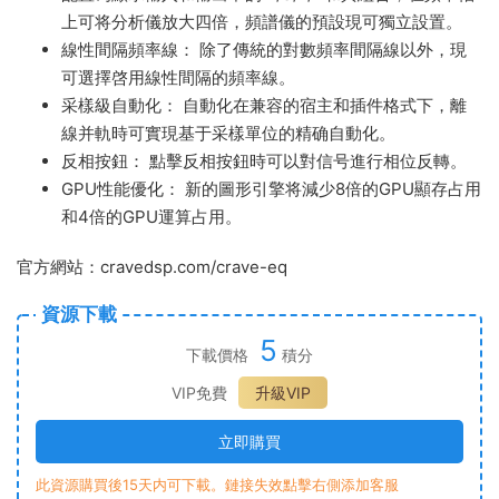
上可将分析儀放大四倍，頻譜儀的預設現可獨立設置。
線性間隔頻率線： 除了傳統的對數頻率間隔線以外，現
可選擇啓用線性間隔的頻率線。
采樣級自動化： 自動化在兼容的宿主和插件格式下，離
線并軌時可實現基于采樣單位的精确自動化。
反相按鈕： 點擊反相按鈕時可以對信号進行相位反轉。
GPU性能優化： 新的圖形引擎将減少8倍的GPU顯存占用
和4倍的GPU運算占用。
官方網站：cravedsp.com/crave-eq
資源下載
5
下載價格
積分
VIP免費
升級VIP
立即購買
此資源購買後15天内可下載。鏈接失效點擊右側添加客服