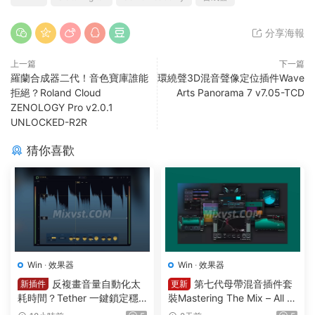
分享海報
上一篇
下一篇
羅蘭合成器二代！音色寶庫誰能
環繞聲3D混音聲像定位插件Wave
拒絕？Roland Cloud
Arts Panorama 7 v7.05-TCD
ZENOLOGY Pro v2.0.1
UNLOCKED-R2R
猜你喜歡
Win
·
效果器
Win
·
效果器
反複畫音量自動化太
第七代母帶混音插件套
新插件
更新
耗時間？Tether 一鍵鎖定穩
裝Mastering The Mix – All Pl
定響度1可視化智能電平均衡
ugins Bundle v2026.08.03