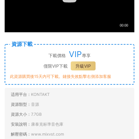
資源下載
VIP
下載價格
專享
僅限VIP下載
升級VIP
此資源購買後15天内可下載。鏈接失效點擊右側添加客服
适用平台：
KONTAKT
資源類型：
音源
資源大小：
7.7GB
安裝說明：
康泰克标準音色庫
解壓密碼：
www.mixvst.com