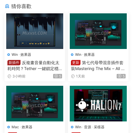
猜你喜歡
Win
·
效果器
Win
·
效果器
反複畫音量自動化太
第七代母帶混音插件套
新插件
更新
耗時間？Tether 一鍵鎖定穩
裝Mastering The Mix – All Pl
定響度1可視化智能電平均衡
ugins Bundle v2026.08.03
3小時前
5
1天前
5
一體化插件效果器Mercurial T
STANDALONE R2R&VR WIN
ones – Tether v 1.2.1 WIN
Mac
·
效果器
Win
·
音源
·
采樣器