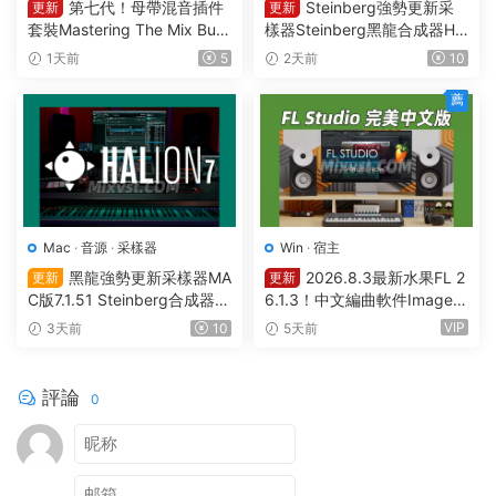
第七代！母帶混音插件
Steinberg強勢更新采
更新
更新
套裝Mastering The Mix Bun
樣器Steinberg黑龍合成器HA
dle v2026.08.03 U2B MAC-
Lion v7.5.0 WIN
1天前
5
2天前
10
MORiA
薦
Mac
·
音源
·
采樣器
Win
·
宿主
黑龍強勢更新采樣器MA
2026.8.3最新水果FL 2
更新
更新
C版7.1.51 Steinberg合成器St
6.1.3！中文編曲軟件Image-L
einberg HALion v7.1.51 MAC
ine – FL Studio Producer Edi
VIP
3天前
10
5天前
tion 26.1.3 Build 5570 All Pl
ugins WIN
評論
0