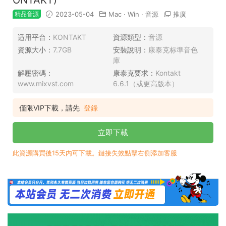
精品音源
2023-05-04
Mac
·
Win
·
音源
推廣
适用平台：
KONTAKT
資源類型：
音源
資源大小：
7.7GB
安裝說明：
康泰克标準音色
庫
解壓密碼：
康泰克要求：
Kontakt
www.mixvst.com
6.6.1（或更高版本）
僅限VIP下載，請先
登錄
立即下載
此資源購買後15天内可下載。鏈接失效點擊右側添加客服