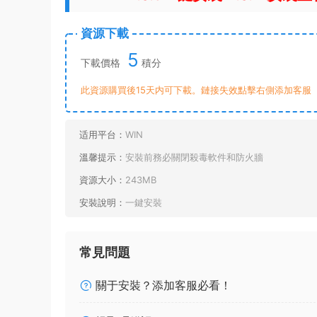
資源下載
5
下載價格
積分
此資源購買後15天内可下載。鏈接失效點擊右側添加客服
适用平台：
WIN
溫馨提示：
安裝前務必關閉殺毒軟件和防火牆
資源大小：
243MB
安裝說明：
一鍵安裝
常見問題
關于安裝？添加客服必看！