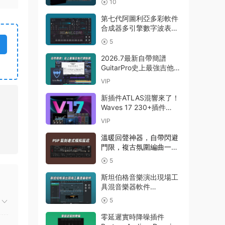
10
Pro 8 v8.1.1 MacOS U2B
完美中文破解版Fender
第七代阿圖利亞多彩軟件
Studio Pro 8
合成器多引擎數字波表合
成器 Arturia Pigments
5
v7.0.1 CE-V.R WIN
2026.7最新自帶簡譜
GuitarPro史上最強吉他打
譜制譜Guitar Pro 8.1.5-
VIP
31 macOS HCiSO
新插件ATLAS混響來了！
Waves 17 230+插件
Waves Ultimate
VIP
v2026.07.27 Incl
Emulator-R2R WiN(混音
溫暖回聲神器，自帶閃避
效果全套插件)Waves14
門限，複古氛圍編曲一步
到位延遲插件效果器
5
PSPaudioware – PSP
BBDelay v 1.0.0 R2R
斯坦伯格音樂演出現場工
WIN
具混音樂器軟件
Steinberg VST Live Pro
5
v3.0.50 macOS
零延遲實時降噪插件