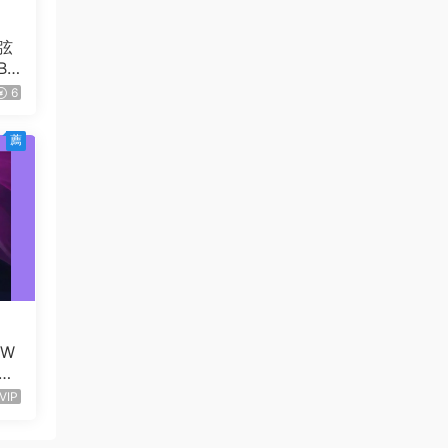
弦
Bo
C
6
薦
！W
im
r-
VIP
Wa