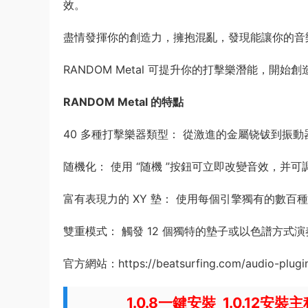
效。
盡情發揮你的創造力，擁抱混亂，發現能讓你的音
RANDOM Metal 可提升你的打擊樂潛能，開始
RANDOM Metal 的特點
40 多種打擊樂器類型： 從激進的金屬铙钹到振
随機化： 使用 “随機 ”按鈕可立即改變音效，并
富有表現力的 XY 墊： 使用每個引擎獨有的數
雙重模式： 觸發 12 個獨特的墊子或以色譜方
官方網站：https://beatsurfing.com/audio-plugi
1.0.8一鍵安裝 1.0.12