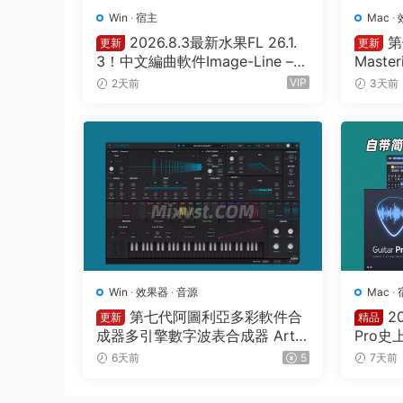
Win
·
宿主
Mac
·
2026.8.3最新水果FL 26.1.
第
更新
更新
3！中文編曲軟件Image-Line – F
Master
L Studio Producer Edition 26.1.
26.7.2
VIP
2天前
3天前
3 Build 5570 All Plugins WIN
Win
·
效果器
·
音源
Mac
·
第七代阿圖利亞多彩軟件合
2
更新
精品
成器多引擎數字波表合成器 Artur
Pro史
ia Pigments v7.0.1 CE-V.R WIN
Pro 8.
6天前
5
7天前