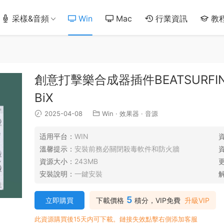
采樣&音頻
Win
Mac
行業資訊
教
創意打擊樂合成器插件BEATSURFING R
BiX
2025-04-08
Win
·
效果器
·
音源
适用平台：
WIN
溫馨提示：
安裝前務必關閉殺毒軟件和防火牆
資源大小：
243MB
安裝說明：
一鍵安裝
5
立即購買
下載價格
積分，VIP免費
升級VIP
此資源購買後15天内可下載。鏈接失效點擊右側添加客服