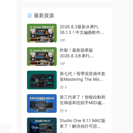
最新資源
2026.8.3最新水果FL
26.1.3！中文編曲軟件
Image-Line – FL Studio
VIP
Producer Edition 26.1.3
Build 5570 All Plugins
炸裂！最新蘋果版
WIN
2026.8.3水果FL
26.1.3！中文編曲軟件
VIP
Image Line-FL Studio
Producer Edition
第七代！母帶混音插件套
v26.1.3.5336 (All
裝Mastering The Mix
Plugins Edition)
Bundle v2026.7.21 U2B
5
GUISEPPE MAC
MAC-MORiA
第三代來了！智能自動和
弦神器和弦助手MIDI處理
Plugin Boutique – Scaler
6
3 v3.3.0 MAC
Studio One 8.1.1 MAC版
來了！解決掉許可證
Presonus Studio One