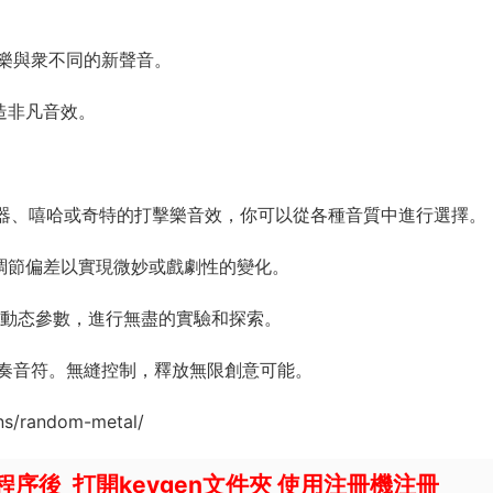
樂與衆不同的新聲音。
創造非凡音效。
動器、嘻哈或奇特的打擊樂音效，你可以從各種音質中進行選擇。
可調節偏差以實現微妙或戲劇性的變化。
百種動态參數，進行無盡的實驗和探索。
式演奏音符。無縫控制，釋放無限創意可能。
ns/random-metal/
安裝主程序後 打開keygen文件夾 使用注冊機注冊