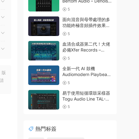
Bertom Audio – Denoiser
Pro v3.0.11 Rev2 CE V.R
5
面向混音與母帶處理的多
功能終極音頻插件效果器
Nuro Audio – Flexion
5
v1.0.2-R2R WIN
血清合成器第二代！大佬
必備Xfer Records –
Serum 2 v2.1.5 WIN波表
5
合成器最新版本
全新一代 AI 鼓機
，版
Audiomodern Playbeat
v4.2.2-BUBBiX WIN包含
請
5
擴展音色庫
易于使用短循環鼓采樣器
Togu Audio Line TAL-
Drum 2.9.8 WIN
5
熱門标簽