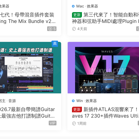
效果器
Mac
·
效果器
七代！母帶混音插件套裝
第三代來了！智能自動和
更新
ing The Mix Bundle v20
神器和弦助手MIDI處理Plugin 
1 U2B MAC-MORiA
utique – Scaler 3 v3.3.0 MA
5
4天前
薦
宿主
·
音源
Win
·
效果器
026.7最新自帶簡譜Guitar
新插件ATLAS混響來了
更新
上最強吉他打譜制譜Guitar
aves 17 230+插件Waves Ult
1.5-31 macOS HCiSO
ate v2026.07.27 Incl Emulato
VIP
1周前
R2R WiN(混音效果全套插件)
ves14