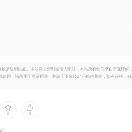
轉載請注明出處。本站爲非營利性個人網站，本站所有軟件來自于互聯網
流使用，請勿用于商業用途！并請于下載後24小時内删除，如有侵權，敬
0
0
器