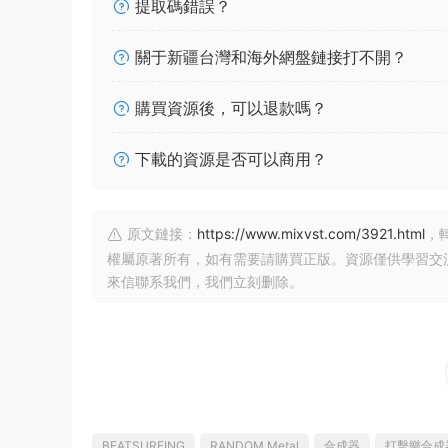
提取碼錯誤？
關于新疆台灣和海外網盤鏈接打不開？
購買資源後，可以退款嗎？
下載的資源是否可以商用？
原文鏈接：
https://www.mixvst.com/3921.html
，
權屬原著所有，如有需要請購買正版。資源僅供學習交
來信聯系我們，我們立刻删除。
BEATSURFING
RANDOM Metal
合成器
打擊樂合成