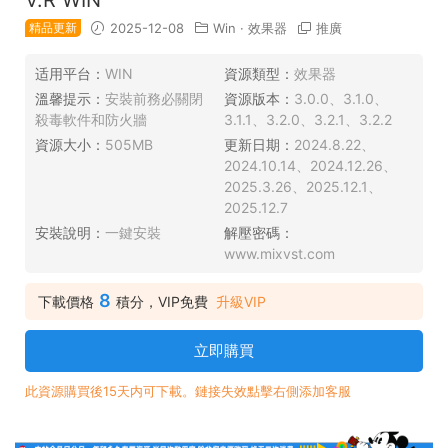
精品更新
2025-12-08
Win
·
效果器
推廣
适用平台：
WIN
資源類型：
效果器
溫馨提示：
安裝前務必關閉
資源版本：
3.0.0、3.1.0、
殺毒軟件和防火牆
3.1.1、3.2.0、3.2.1、3.2.2
資源大小：
505MB
更新日期：
2024.8.22、
2024.10.14、2024.12.26、
2025.3.26、2025.12.1、
2025.12.7
安裝說明：
一鍵安裝
解壓密碼：
www.mixvst.com
8
下載價格
積分，VIP免費
升級VIP
立即購買
此資源購買後15天内可下載。鏈接失效點擊右側添加客服