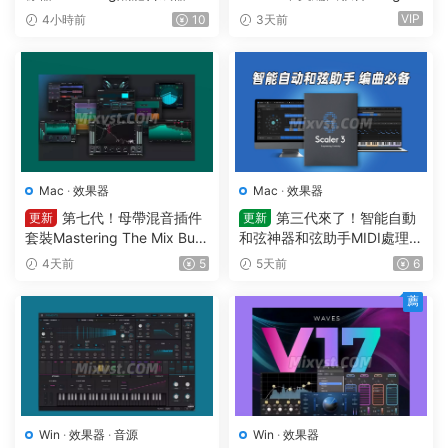
Lion v7.5.0 WIN
ine – FL Studio Producer Edi
VIP
4小時前
10
3天前
tion 26.1.3 Build 5570 All Pl
ugins WIN
Mac
·
效果器
Mac
·
效果器
第七代！母帶混音插件
第三代來了！智能自動
更新
更新
套裝Mastering The Mix Bun
和弦神器和弦助手MIDI處理Pl
dle v2026.7.21 U2B MAC-M
ugin Boutique – Scaler 3 v3.
4天前
5
5天前
6
ORiA
3.0 MAC
薦
Win
·
效果器
·
音源
Win
·
效果器