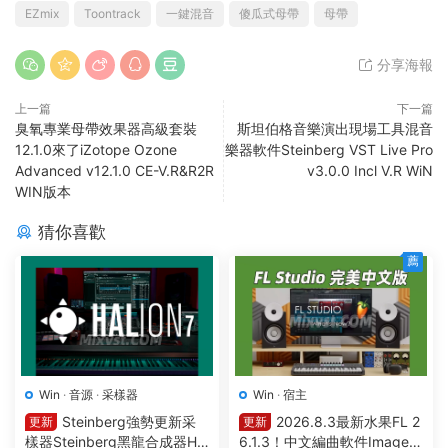
EZmix
Toontrack
一鍵混音
傻瓜式母帶
母帶
分享海報
上一篇
下一篇
臭氧專業母帶效果器高級套裝
斯坦伯格音樂演出現場工具混音
12.1.0來了iZotope Ozone
樂器軟件Steinberg VST Live Pro
Advanced v12.1.0 CE-V.R&R2R
v3.0.0 Incl V.R WiN
WIN版本
猜你喜歡
薦
Win
·
音源
·
采樣器
Win
·
宿主
Steinberg強勢更新采
2026.8.3最新水果FL 2
更新
更新
樣器Steinberg黑龍合成器HA
6.1.3！中文編曲軟件Image-L