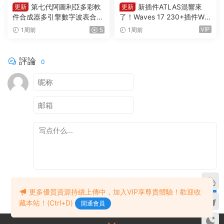
第七代阿圖利亞多彩軟
新插件ATLAS混響來
更新
更新
件合成器多引擎數字波表合成
了！Waves 17 230+插件Wa
器 Arturia Pigments v7.0.1 C
ves Ultimate v2026.07.27 In
VIP
1周前
5
1周前
E-V.R WIN
cl Emulator-R2R WiN(混音效
果全套插件)Waves14
評論
0
提交
更多優質資源持續上傳中，加入VIP享尊貴體驗！歡迎收
藏本站！(Ctrl+D)
開通會員