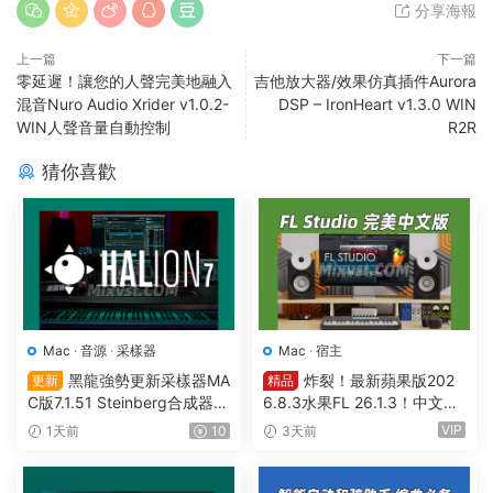
分享海報
上一篇
下一篇
零延遲！讓您的人聲完美地融入
吉他放大器/效果仿真插件Aurora
混音Nuro Audio Xrider v1.0.2-
DSP – IronHeart v1.3.0 WIN
WIN人聲音量自動控制
R2R
猜你喜歡
Mac
·
音源
·
采樣器
Mac
·
宿主
黑龍強勢更新采樣器MA
炸裂！最新蘋果版202
更新
精品
C版7.1.51 Steinberg合成器St
6.8.3水果FL 26.1.3！中文編
einberg HALion v7.1.51 MAC
曲軟件Image Line-FL Studio
VIP
1天前
10
3天前
Producer Edition v26.1.3.53
36 (All Plugins Edition) GUIS
EPPE MAC