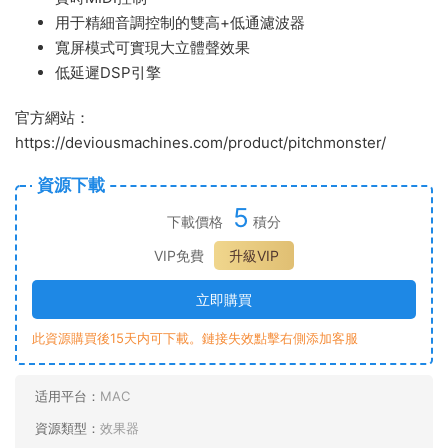
用于精細音調控制的雙高+低通濾波器
寬屏模式可實現大立體聲效果
低延遲DSP引擎
官方網站：
https://deviousmachines.com/product/pitchmonster/
資源下載
5
下載價格
積分
VIP免費
升級VIP
立即購買
此資源購買後15天内可下載。鏈接失效點擊右側添加客服
适用平台：
MAC
資源類型：
效果器