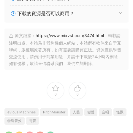
下載的資源是否可以商用？
原文鏈接：
https://www.mixvst.com/3474.html
，轉載請
注明出處。本站爲非營利性個人網站，本站所有軟件來自于互
聯網，版權屬原著所有，如有需要請購買正版。資源僅供學習
交流使用，請勿用于商業用途！并請于下載後24小時内删除，
如有侵權，敬請來信聯系我們，我們立刻删除。
0
0
evious Machines
PitchMonster
人聲
變聲
合唱
怪獸
特殊音效
電音