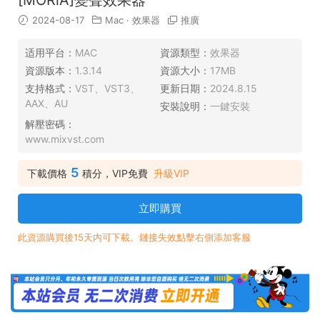
2024-08-17
Mac
·
效果器
推廣
适用平台：
MAC
資源類型：
效果器
資源版本：
1.3.14
資源大小：
17MB
支持格式：
VST、VST3、
更新日期：
2024.8.15
AAX、AU
安裝說明：
一鍵安裝
解壓密碼：
www.mixvst.com
5
下載價格
積分，VIP免費
升級VIP
立即購買
此資源購買後15天内可下載。鏈接失效點擊右側添加客服
21:18:33
50%
75%
100%