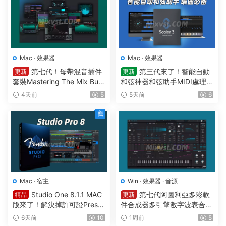
Mac
·
效果器
Mac
·
效果器
第七代！母帶混音插件
第三代來了！智能自動
更新
更新
套裝Mastering The Mix Bun
和弦神器和弦助手MIDI處理Pl
dle v2026.7.21 U2B MAC-M
ugin Boutique – Scaler 3 v3.
4天前
5
5天前
6
ORiA
3.0 MAC
薦
Mac
·
宿主
Win
·
效果器
·
音源
Studio One 8.1.1 MAC
第七代阿圖利亞多彩軟
精品
更新
版來了！解決掉許可證Preso
件合成器多引擎數字波表合成
nus Studio One Pro 8 v8.1.1
器 Arturia Pigments v7.0.1 C
6天前
10
1周前
5
MacOS U2B完美中文破解版F
E-V.R WIN