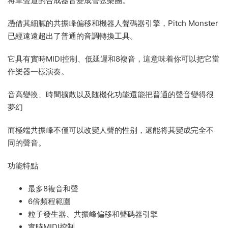
将單聲道的合成器音變成管弦樂團。
憑借其細膩的共振峰偏移和機器人聲碼器引擎，Pitch Monster
已經遠遠超出了普通的音調轉換工具。
它具有實時MIDI控制、低延遲和8複音，這意味着你可以把它當
作樂器一樣演奏。
音高變換、時間擴散以及随機化功能還能把普通的聲音變得很
夢幻
而極端共振峰不僅可以改變人聲的性别，還能将其變成完全不
同的聲音。
功能特點
最多8複音和聲
6倍頻程範圍
粒子發生器、共振峰偏移和聲碼器引擎
實時MIDI控制