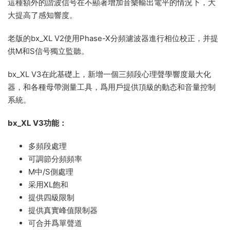
這種額外的諧波信号在不顯著增加音樂輸出電平的情況下，大
大提高了感知響度。
老版的bx_XL V2使用Phase-X分頻濾波器進行相位校正，并提
供M和S信号獨立監聽。
bx_XL V3在此基礎上，新增一個三頻段心理聲學響度最大化
器，和各種母帶測量工具，爲用戶提供頂級的動态和音量控制
系統。
bx_XL V3功能：
多頻段處理
可調節分頻頻率
M中/S側處理
采用XL飽和
提供四級限制
提供真實峰值限制器
可合并爲單聲道