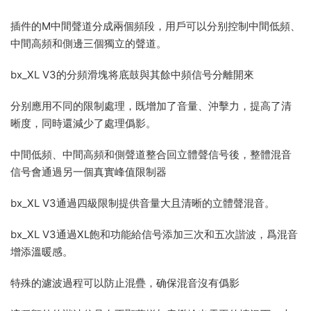
插件的M中間聲道分成兩個頻段，用戶可以分别控制中間低頻、
中間高頻和側邊三個獨立的聲道。
bx_XL V3的分頻滑塊将底鼓與其餘中頻信号分離開來
分别應用不同的限制處理，既增加了音量、沖擊力，提高了清
晰度，同時還減少了處理僞影。
中間低頻、中間高頻和側聲道整合回立體聲信号後，整體混音
信号會通過另一個真實峰值限制器
bx_XL V3通過四級限制提供音量大且清晰的立體聲混音。
bx_XL V3通過XL飽和功能給信号添加三次和五次諧波，爲混音
增添溫暖感。
特殊的濾波過程可以防止混疊，确保混音沒有僞影