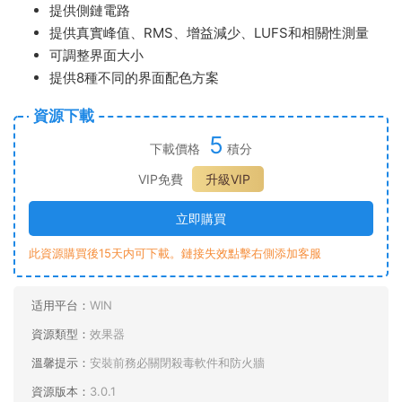
提供側鏈電路
提供真實峰值、RMS、增益減少、LUFS和相關性測量
可調整界面大小
提供8種不同的界面配色方案
資源下載
5
下載價格
積分
VIP免費
升級VIP
立即購買
此資源購買後15天内可下載。鏈接失效點擊右側添加客服
适用平台：
WIN
資源類型：
效果器
溫馨提示：
安裝前務必關閉殺毒軟件和防火牆
資源版本：
3.0.1