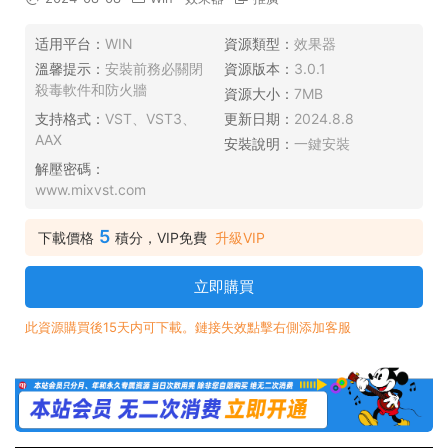
适用平台：
WIN
資源類型：
效果器
溫馨提示：
安裝前務必關閉
資源版本：
3.0.1
殺毒軟件和防火牆
資源大小：
7MB
支持格式：
VST、VST3、
更新日期：
2024.8.8
AAX
安裝說明：
一鍵安裝
解壓密碼：
www.mixvst.com
5
下載價格
積分，VIP免費
升級VIP
立即購買
此資源購買後15天内可下載。鏈接失效點擊右側添加客服