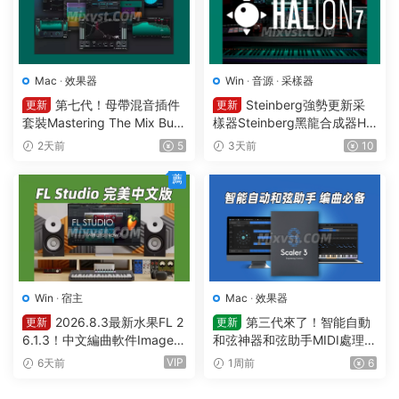
Mac
·
效果器
Win
·
音源
·
采樣器
第七代！母帶混音插件
Steinberg強勢更新采
更新
更新
套裝Mastering The Mix Bun
樣器Steinberg黑龍合成器HA
dle v2026.08.03 U2B MAC-
Lion v7.5.0 WIN
2天前
5
3天前
10
MORiA
薦
Win
·
宿主
Mac
·
效果器
2026.8.3最新水果FL 2
第三代來了！智能自動
更新
更新
6.1.3！中文編曲軟件Image-L
和弦神器和弦助手MIDI處理Pl
ine – FL Studio Producer Edi
ugin Boutique – Scaler 3 v3.
VIP
6天前
1周前
6
tion 26.1.3 Build 5570 All Pl
3.0 MAC
ugins WIN