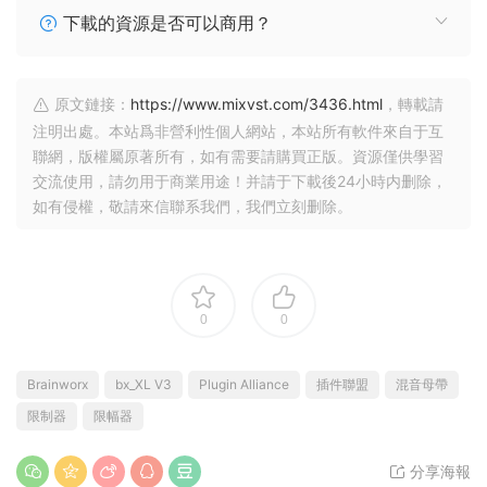
下載的資源是否可以商用？
原文鏈接：
https://www.mixvst.com/3436.html
，轉載請
注明出處。本站爲非營利性個人網站，本站所有軟件來自于互
聯網，版權屬原著所有，如有需要請購買正版。資源僅供學習
交流使用，請勿用于商業用途！并請于下載後24小時内删除，
如有侵權，敬請來信聯系我們，我們立刻删除。
0
0
Brainworx
bx_XL V3
Plugin Alliance
插件聯盟
混音母帶
限制器
限幅器
分享海報