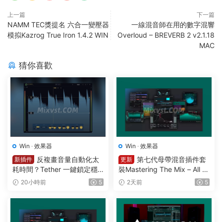
上一篇
下一篇
NAMM TEC獎提名 六合一變壓器
一線混音師在用的數字混響
模拟Kazrog True Iron 1.4.2 WIN
Overloud – BREVERB 2 v2.1.18
MAC
猜你喜歡
Win
·
效果器
Win
·
效果器
反複畫音量自動化太
第七代母帶混音插件套
新插件
更新
耗時間？Tether 一鍵鎖定穩
裝Mastering The Mix – All Pl
定響度1可視化智能電平均衡
ugins Bundle v2026.08.03
20小時前
5
2天前
5
一體化插件效果器Mercurial T
STANDALONE R2R&VR WIN
ones – Tether v 1.2.1 WIN