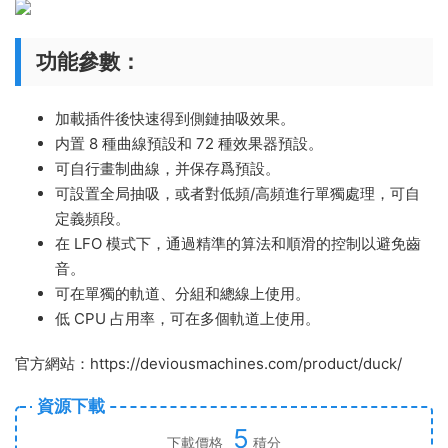
功能參數：
加載插件後快速得到側鏈抽吸效果。
内置 8 種曲線預設和 72 種效果器預設。
可自行畫制曲線，并保存爲預設。
可設置全局抽吸，或者對低頻/高頻進行單獨處理，可自
定義頻段。
在 LFO 模式下，通過精準的算法和順滑的控制以避免齒
音。
可在單獨的軌道、分組和總線上使用。
低 CPU 占用率，可在多個軌道上使用。
官方網站：https://deviousmachines.com/product/duck/
資源下載
5
下載價格
積分