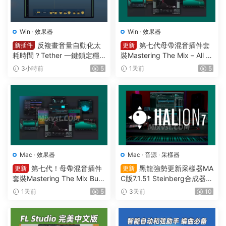
Win
·
效果器
Win
·
效果器
反複畫音量自動化太
第七代母帶混音插件套
新插件
更新
耗時間？Tether 一鍵鎖定穩
裝Mastering The Mix – All Pl
定響度1可視化智能電平均衡
ugins Bundle v2026.08.03
3小時前
5
1天前
5
一體化插件效果器Mercurial T
STANDALONE R2R&VR WIN
ones – Tether v 1.2.1 WIN
Mac
·
效果器
Mac
·
音源
·
采樣器
第七代！母帶混音插件
黑龍強勢更新采樣器MA
更新
更新
套裝Mastering The Mix Bun
C版7.1.51 Steinberg合成器St
dle v2026.08.03 U2B MAC-
einberg HALion v7.1.51 MAC
1天前
5
3天前
10
MORiA