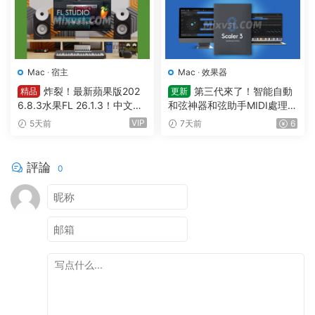
Mac
·
宿主
Mac
·
效果器
炸裂！最新蘋果版202
第三代來了！智能自動
精品
更新
6.8.3水果FL 26.1.3！中文編
和弦神器和弦助手MIDI處理Pl
曲軟件Image Line-FL Studio
ugin Boutique – Scaler 3 v3.
VIP
5天前
7天前
6
Producer Edition v26.1.3.53
3.0 MAC
36 (All Plugins Edition) GUIS
EPPE MAC
評論
0