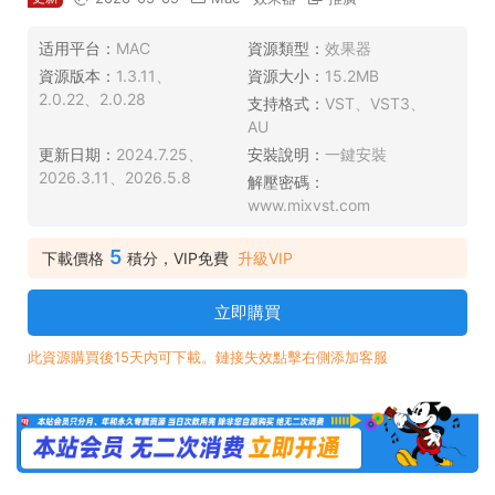
适用平台：
MAC
資源類型：
效果器
資源版本：
1.3.11、
資源大小：
15.2MB
2.0.22、2.0.28
支持格式：
VST、VST3、
AU
更新日期：
2024.7.25、
安裝說明：
一鍵安裝
2026.3.11、2026.5.8
解壓密碼：
www.mixvst.com
5
下載價格
積分，VIP免費
升級VIP
立即購買
此資源購買後15天内可下載。鏈接失效點擊右側添加客服