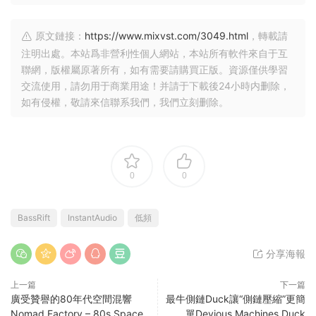
原文鏈接：
https://www.mixvst.com/3049.html
，轉載請
注明出處。本站爲非營利性個人網站，本站所有軟件來自于互
聯網，版權屬原著所有，如有需要請購買正版。資源僅供學習
交流使用，請勿用于商業用途！并請于下載後24小時内删除，
如有侵權，敬請來信聯系我們，我們立刻删除。
0
0
BassRift
InstantAudio
低頻
分享海報
上一篇
下一篇
廣受贊譽的80年代空間混響
最牛側鏈Duck讓“側鏈壓縮”更簡
Nomad Factory – 80s Space
單Devious Machines Duck