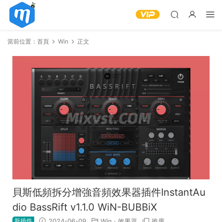
當前位置：
首頁
Win
正文
貝斯低頻拆分增強音頻效果器插件InstantAu
dio BassRift v1.1.0 WiN-BUBBiX
新插件
2024-06-09
Win
·
效果器
推廣