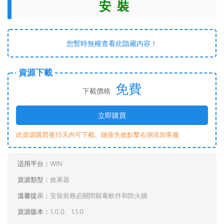
安 裝
您暫時無權查看此隐藏内容！
資源下載
免費
下載價格
立即購買
此資源購買後15天内可下載。鏈接失效點擊右側添加客服
适用平台：
WIN
資源類型：
效果器
溫馨提示：
安裝前務必關閉殺毒軟件和防火牆
資源版本：
1.0.0、1.1.0