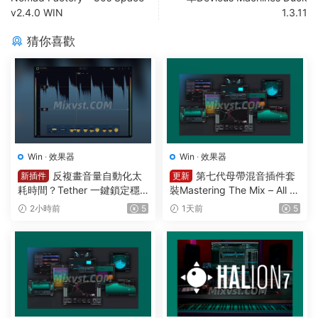
v2.4.0 WIN
1.3.11
猜你喜歡
Win
·
效果器
Win
·
效果器
反複畫音量自動化太
第七代母帶混音插件套
新插件
更新
耗時間？Tether 一鍵鎖定穩
裝Mastering The Mix – All Pl
定響度1可視化智能電平均衡
ugins Bundle v2026.08.03
2小時前
5
1天前
5
一體化插件效果器Mercurial T
STANDALONE R2R&VR WIN
ones – Tether v 1.2.1 WIN