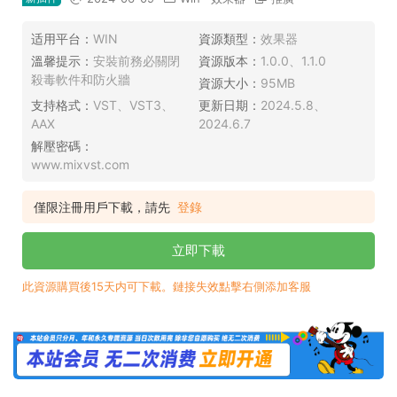
适用平台：
WIN
資源類型：
效果器
溫馨提示：
安裝前務必關閉
資源版本：
1.0.0、1.1.0
殺毒軟件和防火牆
資源大小：
95MB
支持格式：
VST、VST3、
更新日期：
2024.5.8、
AAX
2024.6.7
解壓密碼：
www.mixvst.com
僅限注冊用戶下載，請先
登錄
立即下載
此資源購買後15天内可下載。鏈接失效點擊右側添加客服