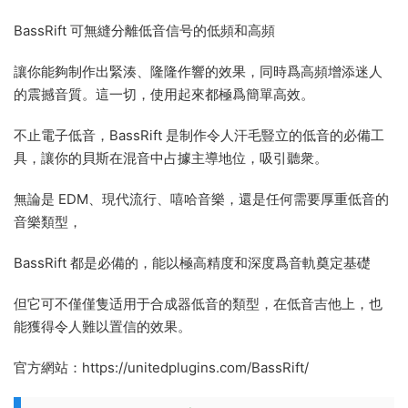
BassRift 可無縫分離低音信号的低頻和高頻
讓你能夠制作出緊湊、隆隆作響的效果，同時爲高頻增添迷人
的震撼音質。這一切，使用起來都極爲簡單高效。
不止電子低音，BassRift 是制作令人汗毛豎立的低音的必備工
具，讓你的貝斯在混音中占據主導地位，吸引聽衆。
無論是 EDM、現代流行、嘻哈音樂，還是任何需要厚重低音的
音樂類型，
BassRift 都是必備的，能以極高精度和深度爲音軌奠定基礎
但它可不僅僅隻适用于合成器低音的類型，在低音吉他上，也
能獲得令人難以置信的效果。
官方網站：https://unitedplugins.com/BassRift/