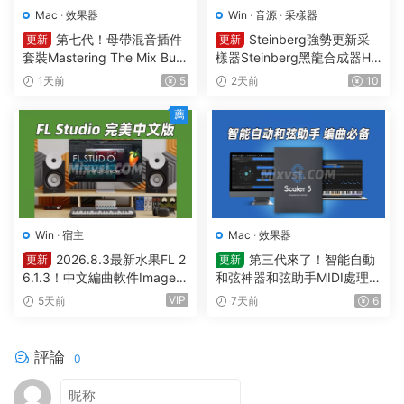
Mac
·
效果器
Win
·
音源
·
采樣器
第七代！母帶混音插件
Steinberg強勢更新采
更新
更新
套裝Mastering The Mix Bun
樣器Steinberg黑龍合成器HA
dle v2026.08.03 U2B MAC-
Lion v7.5.0 WIN
1天前
5
2天前
10
MORiA
薦
Win
·
宿主
Mac
·
效果器
2026.8.3最新水果FL 2
第三代來了！智能自動
更新
更新
6.1.3！中文編曲軟件Image-L
和弦神器和弦助手MIDI處理Pl
ine – FL Studio Producer Edi
ugin Boutique – Scaler 3 v3.
VIP
5天前
7天前
6
tion 26.1.3 Build 5570 All Pl
3.0 MAC
ugins WIN
評論
0