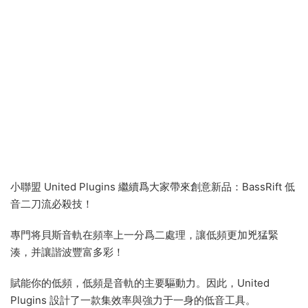
小聯盟 United Plugins 繼續爲大家帶來創意新品：BassRift 低
音二刀流必殺技！
專門将貝斯音軌在頻率上一分爲二處理，讓低頻更加兇猛緊
湊，并讓諧波豐富多彩！
賦能你的低頻，低頻是音軌的主要驅動力。因此，United
Plugins 設計了一款集效率與強力于一身的低音工具。