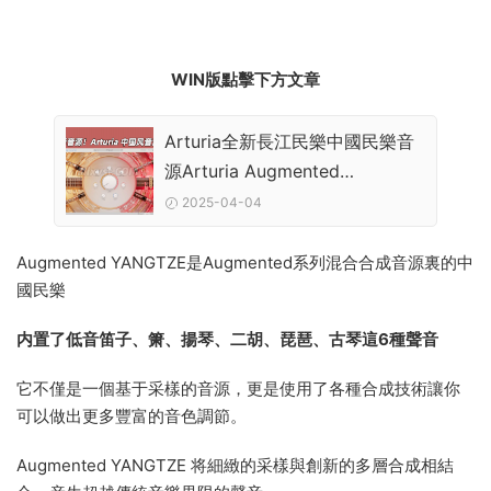
WIN版點擊下方文章
Arturia全新長江民樂中國民樂音
源Arturia Augmented
YANGTZE v1.0.0 CE-V.R WIN
2025-04-04
Augmented YANGTZE是Augmented系列混合合成音源裏的中
國民樂
内置了低音笛子、箫、揚琴、二胡、琵琶、古琴這6種聲音
它不僅是一個基于采樣的音源，更是使用了各種合成技術讓你
可以做出更多豐富的音色調節。
Augmented YANGTZE 将細緻的采樣與創新的多層合成相結