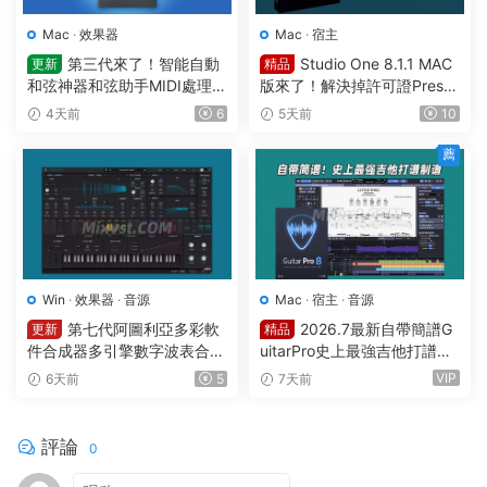
Mac
·
效果器
Mac
·
宿主
第三代來了！智能自動
Studio One 8.1.1 MAC
更新
精品
和弦神器和弦助手MIDI處理Pl
版來了！解決掉許可證Preso
ugin Boutique – Scaler 3 v3.
nus Studio One Pro 8 v8.1.1
4天前
6
5天前
10
3.0 MAC
MacOS U2B完美中文破解版F
ender Studio Pro 8
薦
Win
·
效果器
·
音源
Mac
·
宿主
·
音源
第七代阿圖利亞多彩軟
2026.7最新自帶簡譜G
更新
精品
件合成器多引擎數字波表合成
uitarPro史上最強吉他打譜制
器 Arturia Pigments v7.0.1 C
譜Guitar Pro 8.1.5-31 macO
VIP
6天前
5
7天前
E-V.R WIN
S HCiSO
評論
0