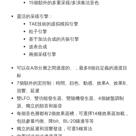
15個額外的多重采樣/多演奏法音色
靈活的采樣引擎：
TAE技術的虛拟模拟引擎
粒子引擎
基于加法合成的共振引擎
波表合成
兩個采樣引擎
可以在A/B分層之間過渡的、，最多8個自定義的過渡目
标
7個額外的宏控制：時間、顔色、動感、效果A、效果B、
混響、延遲
雙LFO、雙功能發生器、雙随機發生器、4個鍵盤調制
源、獨立的顫音和振音
每個音色層都有2個效果器槽，可選擇14種效果器加載，
包括參量均衡、降bit、BL-20鑲邊等等
獨立的延遲和混響發送，可選5種算法