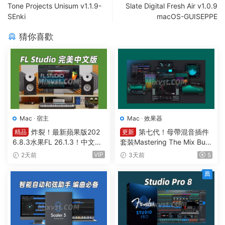
Tone Projects Unisum v1.1.9-
Slate Digital Fresh Air v1.0.9
SEnki
macOS-GUISEPPE
猜你喜歡
Mac
·
宿主
Mac
·
效果器
炸裂！最新蘋果版202
第七代！母帶混音插件
精品
更新
6.8.3水果FL 26.1.3！中文編
套裝Mastering The Mix Bun
曲軟件Image Line-FL Studio
dle v2026.7.21 U2B MAC-M
VIP
2天前
3天前
5
Producer Edition v26.1.3.53
ORiA
36 (All Plugins Edition) GUIS
薦
EPPE MAC