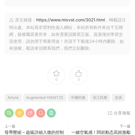
原文鏈接：
https://www.mixvst.com/3021.html
，轉載請注
明出處。本站爲非營利性個人網站，本站所有軟件來自于互聯
網，版權屬原著所有，如有需要請購買正版。資源僅供學習交
流使用，請勿用于商業用途！并請于下載後24小時内删除，如
有侵權，敬請來信聯系我們，我們立刻删除。
0
0
Arturia
Augmented YANGTZE
中國民樂
長江民樂
音源
分享海報
上一篇
下一篇
母帶壓縮 – 超級詳細入微的控制
一鍵空氣感！闆岩動态高頻激勵