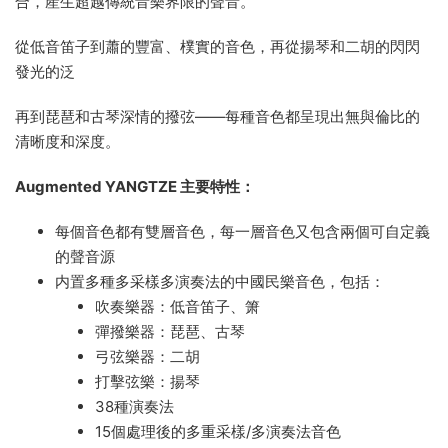
合，産生超越傳統音樂界限的聲音。
從低音笛子到蕭的豐富、樸實的音色，再從揚琴和二胡的閃閃
發光的泛
再到琵琶和古琴深情的撥弦——每種音色都呈現出無與倫比的
清晰度和深度。
Augmented YANGTZE 主要特性：
每個音色都有雙層音色，每一層音色又包含兩個可自定義
的聲音源
内置多種多采樣多演奏法的中國民樂音色，包括：
吹奏樂器：低音笛子、箫
彈撥樂器：琵琶、古琴
弓弦樂器：二胡
打擊弦樂：揚琴
38種演奏法
15個處理後的多重采樣/多演奏法音色