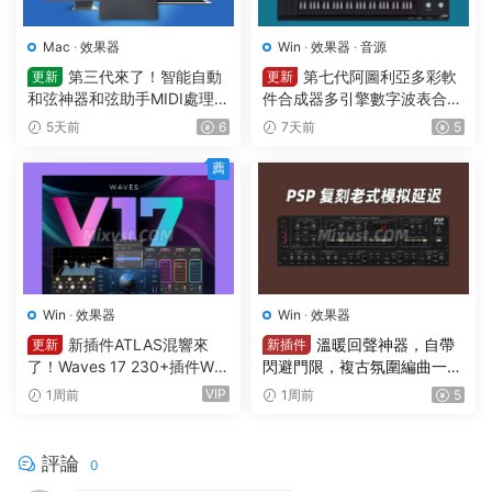
Mac
·
效果器
Win
·
效果器
·
音源
第三代來了！智能自動
第七代阿圖利亞多彩軟
更新
更新
和弦神器和弦助手MIDI處理Pl
件合成器多引擎數字波表合成
ugin Boutique – Scaler 3 v3.
器 Arturia Pigments v7.0.1 C
5天前
6
7天前
5
3.0 MAC
E-V.R WIN
薦
Win
·
效果器
Win
·
效果器
新插件ATLAS混響來
溫暖回聲神器，自帶
更新
新插件
了！Waves 17 230+插件Wa
閃避門限，複古氛圍編曲一步
ves Ultimate v2026.07.27 In
到位延遲插件效果器 PSPaud
VIP
1周前
1周前
5
cl Emulator-R2R WiN(混音效
ioware – PSP BBDelay v 1.0.
果全套插件)Waves14
0 R2R WIN
評論
0