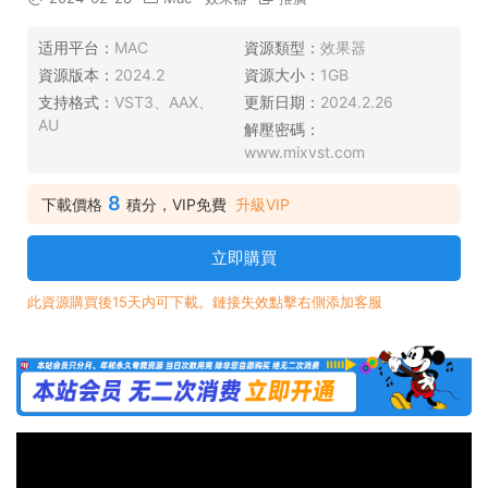
适用平台：
MAC
資源類型：
效果器
資源版本：
2024.2
資源大小：
1GB
支持格式：
VST3、AAX、
更新日期：
2024.2.26
AU
解壓密碼：
www.mixvst.com
8
下載價格
積分，VIP免費
升級VIP
立即購買
此資源購買後15天内可下載。鏈接失效點擊右側添加客服