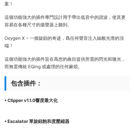
案！
這個功能強大的插件專門設計用于帶出低音中的諧波，使其更
容易在各種尺寸的揚聲器上聽到。
Oxygen X – 一個旋鈕的奇迹，爲任何聲音注入絲般光滑的頂
端！
這個功能強大的插件旨在爲您的曲目提供所需的閃光和微光，
而無需傳統 EQing 或處理的任何麻煩。
包含插件：
• Clipper v1.1.0響度最大化
• Escalator 單旋鈕飽和度壓縮器