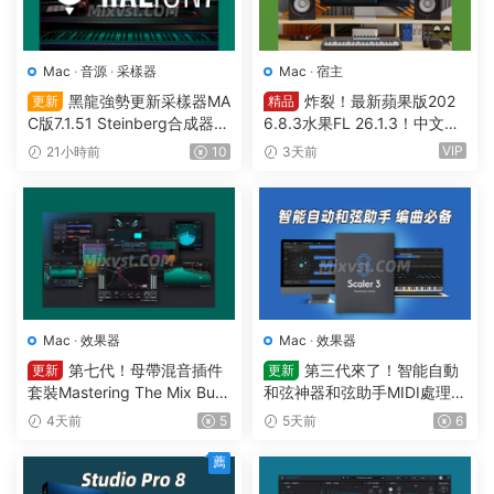
Mac
·
音源
·
采樣器
Mac
·
宿主
黑龍強勢更新采樣器MA
炸裂！最新蘋果版202
更新
精品
C版7.1.51 Steinberg合成器St
6.8.3水果FL 26.1.3！中文編
einberg HALion v7.1.51 MAC
曲軟件Image Line-FL Studio
VIP
21小時前
10
3天前
Producer Edition v26.1.3.53
36 (All Plugins Edition) GUIS
EPPE MAC
Mac
·
效果器
Mac
·
效果器
第七代！母帶混音插件
第三代來了！智能自動
更新
更新
套裝Mastering The Mix Bun
和弦神器和弦助手MIDI處理Pl
dle v2026.7.21 U2B MAC-M
ugin Boutique – Scaler 3 v3.
4天前
5
5天前
6
ORiA
3.0 MAC
薦