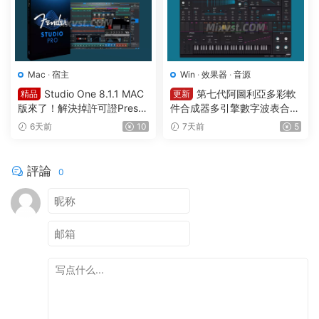
Mac
·
宿主
Win
·
效果器
·
音源
Studio One 8.1.1 MAC
第七代阿圖利亞多彩軟
精品
更新
版來了！解決掉許可證Preso
件合成器多引擎數字波表合成
nus Studio One Pro 8 v8.1.1
器 Arturia Pigments v7.0.1 C
6天前
10
7天前
5
MacOS U2B完美中文破解版F
E-V.R WIN
ender Studio Pro 8
評論
0