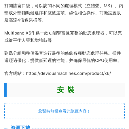
打開該窗口後，可以訪問不同的處理模式（立體聲、MS）、内
部或外部輔助鏈選擇和濾波選項、線性相位操作、前瞻設置以
及高達4倍過采樣等。
Multiband X6作爲一款功能豐富且完整的動态處理器，可以完
成從平衡人聲和增強鼓聲
到爲分組和整個混音進行最後的修飾各種動态處理任務。插件
還經過優化，提供低延遲的性能，并确保最低的CPU使用率。
官方網站：https://deviousmachines.com/product/x6/
安 裝
您暫時無權查看此隐藏内容！
資源下載