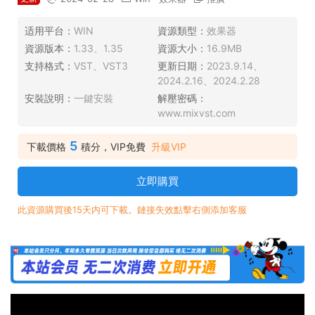
适用平台：
WIN
資源類型：
效果器
資源版本：
1.33、1.35
資源大小：
16.9MB
支持格式：
VST、VST3
更新日期：
2023.9.14、
2024.2.16、2024.2.28
安裝說明：
一鍵安裝
解壓密碼：
www.mixvst.com
5
下載價格
積分，VIP免費
升級VIP
立即購買
此資源購買後15天内可下載。鏈接失效點擊右側添加客服