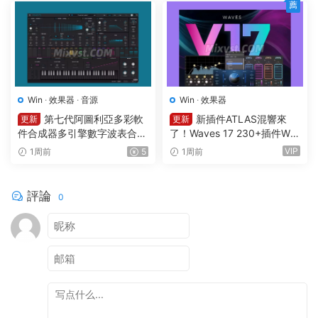
薦
Win
·
效果器
·
音源
Win
·
效果器
第七代阿圖利亞多彩軟
新插件ATLAS混響來
更新
更新
件合成器多引擎數字波表合成
了！Waves 17 230+插件Wa
器 Arturia Pigments v7.0.1 C
ves Ultimate v2026.07.27 In
VIP
1周前
5
1周前
E-V.R WIN
cl Emulator-R2R WiN(混音效
果全套插件)Waves14
評論
0