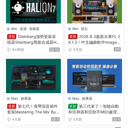
Win
·
音源
·
采樣器
Win
·
宿主
Steinberg強勢更新采
2026.8.3最新水果FL 2
更新
更新
樣器Steinberg黑龍合成器HA
6.1.3！中文編曲軟件Image-L
Lion v7.5.0 WIN
ine – FL Studio Producer Edi
VIP
9小時前
10
3天前
tion 26.1.3 Build 5570 All Pl
ugins WIN
Mac
·
效果器
Mac
·
效果器
第七代！母帶混音插件
第三代來了！智能自動
更新
更新
套裝Mastering The Mix Bun
和弦神器和弦助手MIDI處理Pl
dle v2026.7.21 U2B MAC-M
ugin Boutique – Scaler 3 v3.
4天前
5
5天前
6
ORiA
3.0 MAC