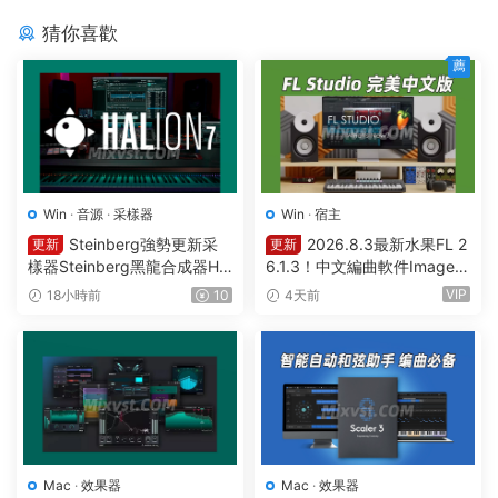
猜你喜歡
薦
Win
·
音源
·
采樣器
Win
·
宿主
Steinberg強勢更新采
2026.8.3最新水果FL 2
更新
更新
樣器Steinberg黑龍合成器HA
6.1.3！中文編曲軟件Image-L
Lion v7.5.0 WIN
ine – FL Studio Producer Edi
VIP
18小時前
10
4天前
tion 26.1.3 Build 5570 All Pl
ugins WIN
Mac
·
效果器
Mac
·
效果器