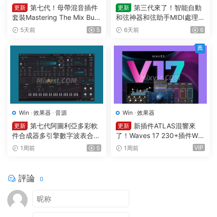
第七代！母帶混音插件
第三代來了！智能自動
更新
更新
套裝Mastering The Mix Bun
和弦神器和弦助手MIDI處理Pl
dle v2026.7.21 U2B MAC-M
ugin Boutique – Scaler 3 v3.
5天前
5
6天前
6
ORiA
3.0 MAC
薦
Win
·
效果器
·
音源
Win
·
效果器
第七代阿圖利亞多彩軟
新插件ATLAS混響來
更新
更新
件合成器多引擎數字波表合成
了！Waves 17 230+插件Wa
器 Arturia Pigments v7.0.1 C
ves Ultimate v2026.07.27 In
VIP
1周前
5
1周前
E-V.R WIN
cl Emulator-R2R WiN(混音效
果全套插件)Waves14
評論
0