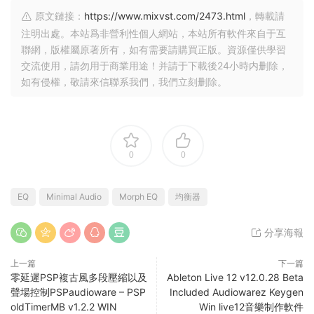
原文鏈接：
https://www.mixvst.com/2473.html
，轉載請
注明出處。本站爲非營利性個人網站，本站所有軟件來自于互
聯網，版權屬原著所有，如有需要請購買正版。資源僅供學習
交流使用，請勿用于商業用途！并請于下載後24小時内删除，
如有侵權，敬請來信聯系我們，我們立刻删除。
0
0
EQ
Minimal Audio
Morph EQ
均衡器
分享海報
上一篇
下一篇
零延遲PSP複古風多段壓縮以及
Ableton Live 12 v12.0.28 Beta
聲場控制PSPaudioware – PSP
Included Audiowarez Keygen
oldTimerMB v1.2.2 WIN
Win live12音樂制作軟件