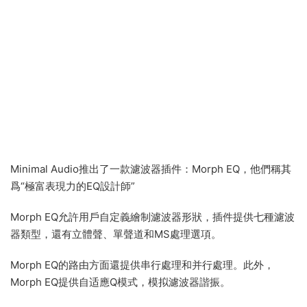
Minimal Audio推出了一款濾波器插件：Morph EQ，他們稱其
爲“極富表現力的EQ設計師”
Morph EQ允許用戶自定義繪制濾波器形狀，插件提供七種濾波
器類型，還有立體聲、單聲道和MS處理選項。
Morph EQ的路由方面還提供串行處理和并行處理。此外，
Morph EQ提供自适應Q模式，模拟濾波器諧振。