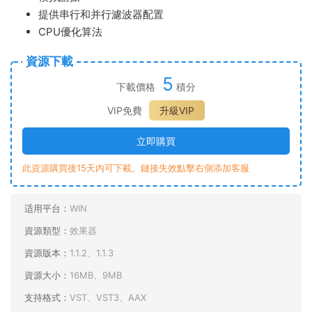
提供串行和并行濾波器配置
CPU優化算法
資源下載
5
下載價格
積分
VIP免費
升級VIP
立即購買
此資源購買後15天内可下載。鏈接失效點擊右側添加客服
适用平台：
WIN
資源類型：
效果器
資源版本：
1.1.2、1.1.3
資源大小：
16MB、9MB
支持格式：
VST、VST3、AAX