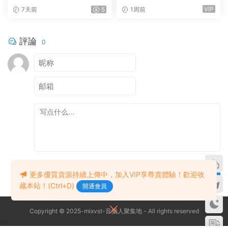
器 Arturia Pigments v7.0.1 C
ves Ultimate v2026.07.27 In
VIP
7天前
5
1周前
E-V.R WIN
cl Emulator-R2R WiN(混音效
果全套插件)Waves14
評論
0
提交
更多優質資源持續上傳中，加入VIP享尊貴體驗！歡迎收
藏本站！(Ctrl+D)
開通會員
Copyright © 2025-mixvst-音樂人聚集地 - All rights reserved