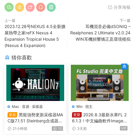
分享海報
上一篇
下一篇
2023.12.28号NEXUS 4.5全新擴
耳機混音必備dSONIQ –
展熱帶之家reFX Nexus 4
Realphones 2 Ultimate v2.0.24
Expansion Tropical House 5
WIN耳機頻響矯正及環境模拟
(Nexus 4 Expansion)
猜你喜歡
薦
Mac
·
音源
·
采樣器
Win
·
宿主
黑龍強勢更新采樣器MA
2026.8.3最新水果FL 2
更新
更新
C版7.1.51 Steinberg合成器St
6.1.3！中文編曲軟件Image-L
einberg HALion v7.1.51 MAC
ine – FL Studio Producer Edi
VIP
21小時前
10
3天前
tion 26.1.3 Build 5570 All Pl