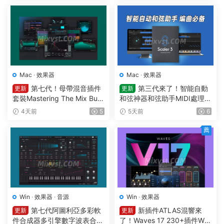
ugins WIN
Mac
·
效果器
Mac
·
效果器
第七代！母帶混音插件
第三代來了！智能自動
更新
更新
套裝Mastering The Mix Bun
和弦神器和弦助手MIDI處理Pl
dle v2026.7.21 U2B MAC-M
ugin Boutique – Scaler 3 v3.
4天前
5
5天前
6
ORiA
3.0 MAC
薦
Win
·
效果器
·
音源
Win
·
效果器
第七代阿圖利亞多彩軟
新插件ATLAS混響來
更新
更新
件合成器多引擎數字波表合成
了！Waves 17 230+插件Wa