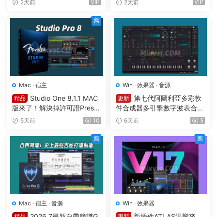
VIP
VIP
2天前
2天前
tion 26.1.3 Build 5570 All Pl
Producer Edition v26.1.3.53
ugins WIN
36 (All Plugins Edition) GUIS
薦
EPPE MAC
Mac
·
宿主
Win
·
效果器
·
音源
Studio One 8.1.1 MAC
第七代阿圖利亞多彩軟
精品
更新
版來了！解決掉許可證Preso
件合成器多引擎數字波表合成
nus Studio One Pro 8 v8.1.1
器 Arturia Pigments v7.0.1 C
5天前
10
6天前
5
MacOS U2B完美中文破解版F
E-V.R WIN
ender Studio Pro 8
薦
薦
Mac
·
宿主
·
音源
Win
·
效果器
2026.7最新自帶簡譜G
新插件ATLAS混響來
精品
更新