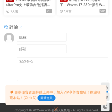
uitarPro史上最強吉他打譜制
了！Waves 17 230+插件Wa
譜Guitar Pro 8.1.5-31 macO
ves Ultimate v2026.07.27 In
VIP
VIP
7天前
1周前
S HCiSO
cl Emulator-R2R WiN(混音效
果全套插件)Waves14
評論
0
提交
更多優質資源持續上傳中，加入VIP享尊貴體驗！歡迎收
藏本站！(Ctrl+D)
開通會員
Copyright © 2025-mixvst-音樂人聚集地 - All rights reserved