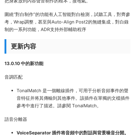
把身家放到内容聲音制作的根本，接地氣。
圍繞“對白制作”的功能有人工智能對白檢測，試聽工具，對齊參
考，Wrap調整，甚至與Auto-Align Post2的無縫集成，對白錄
制的一系列功能，ADR支持外部輔助程序
更新内容
13.0.10 中的新功能
音調匹配
TonalMatch
是一個離線插件，可用于分析音頻事件的聲
音特征并将其傳輸到其他事件。該插件在單獨的文檔
插件
參考
中進行了描述。請參閱 TonalMatch。
語音分離器
VoiceSeparator
插件将音頻中的對話與背景噪音分開。