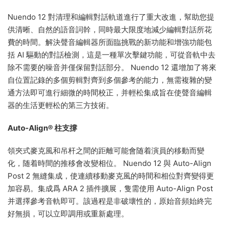
Nuendo 12 對清理和編輯對話軌道進行了重大改進，幫助您提
供清晰、自然的語音詞幹，同時最大限度地減少編輯對話所花
費的時間。解決聲音編輯器所面臨挑戰的新功能和增強功能包
括 AI 驅動的對話檢測，這是一種單次擊鍵功能，可從音軌中去
除不需要的噪音并僅保留對話部分。 Nuendo 12 還增加了将來
自位置記錄的多個剪輯對齊到多個參考的能力，無需複雜的變
通方法即可進行細微的時間校正，并輕松集成旨在使聲音編輯
器的生活更輕松的第三方技術。
Auto-Align® 柱支撐
領夾式麥克風和吊杆之間的距離可能會随着演員的移動而變
化，随着時間的推移會改變相位。 Nuendo 12 與 Auto-Align
Post 2 無縫集成，使連續移動麥克風的時間和相位對齊變得更
加容易。集成爲 ARA 2 插件擴展，隻需使用 Auto-Align Post
并選擇參考音軌即可。該過程是非破壞性的，原始音頻始終完
好無損，可以立即調用或重新處理。