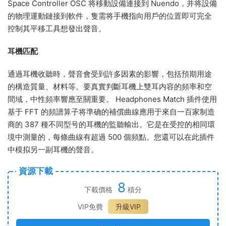
Space Controller OSC 将移動設備連接到 Nuendo，并将設備
的物理運動鏈接到軟件，隻需将手機指向用戶的位置即可完全
控制其平移工具想發出聲音。
耳機匹配
通過耳機收聽時，聲音會受到許多因素的影響，包括預期用途
的構造質量、材料等。要真實判斷耳機上雙耳内容的頻率和空
間域，中性頻率響應至關重要。 Headphones Match 插件使用
基于 FFT 的頻譜算子将準确的補償曲線應用于來自一百家制造
商的 387 種不同型号的耳機的監聽輸出。它是在受控的相同環
境中測量的，每條曲線有超過 500 個頻點。您還可以在此插件
中模拟另一副耳機的聲音。
資源下載
8
下載價格
積分
VIP免費
升級VIP