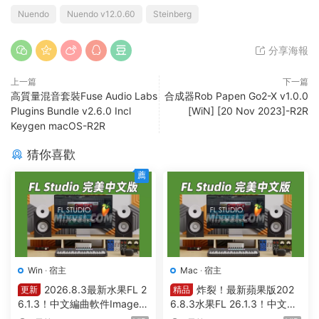
Nuendo
Nuendo v12.0.60
Steinberg
分享海報
上一篇
下一篇
高質量混音套裝Fuse Audio Labs
合成器Rob Papen Go2-X v1.0.0
Plugins Bundle v2.6.0 Incl
[WiN] [20 Nov 2023]-R2R
Keygen macOS-R2R
猜你喜歡
薦
Win
·
宿主
Mac
·
宿主
2026.8.3最新水果FL 2
炸裂！最新蘋果版202
更新
精品
6.1.3！中文編曲軟件Image-L
6.8.3水果FL 26.1.3！中文編
ine – FL Studio Producer Edi
曲軟件Image Line-FL Studio