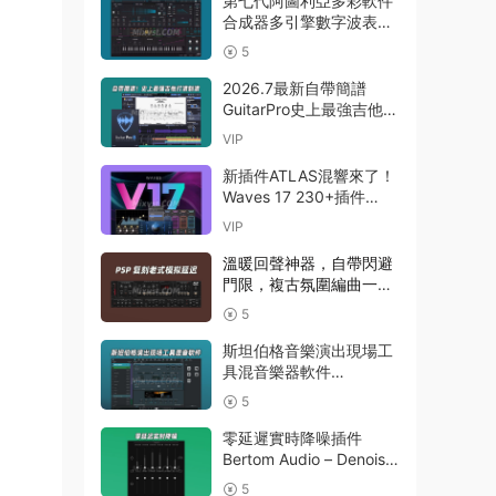
第七代阿圖利亞多彩軟件
Studio Pro 8
合成器多引擎數字波表合
成器 Arturia Pigments
5
v7.0.1 CE-V.R WIN
2026.7最新自帶簡譜
GuitarPro史上最強吉他打
譜制譜Guitar Pro 8.1.5-
VIP
31 macOS HCiSO
新插件ATLAS混響來了！
Waves 17 230+插件
Waves Ultimate
VIP
v2026.07.27 Incl
Emulator-R2R WiN(混音
溫暖回聲神器，自帶閃避
效果全套插件)Waves14
門限，複古氛圍編曲一步
到位延遲插件效果器
5
PSPaudioware – PSP
BBDelay v 1.0.0 R2R
斯坦伯格音樂演出現場工
WIN
具混音樂器軟件
Steinberg VST Live Pro
5
v3.0.50 macOS
零延遲實時降噪插件
Bertom Audio – Denoiser
Pro v3.0.11 Rev2 CE V.R
5