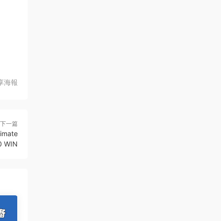
享海報
下一篇
mate
.0 WIN