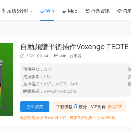
采樣&音頻
Win
Mac
行業資訊
教
自動頻譜平衡插件Voxengo TEOTE 1.
2023-09-24
Win
·
效果器
适用平台：
WIN
資源版本：
1.14
支持格式：
VST、VST3、AAX
解壓密碼：
www.mixvst.com
5
立即購買
下載價格
積分，VIP免費
升級VIP
此資源購買後15天内可下載。鏈接失效點擊右側添加客服