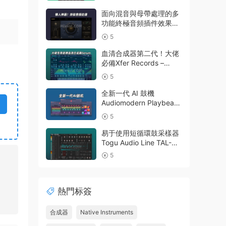
面向混音與母帶處理的多
功能終極音頻插件效果器
Nuro Audio – Flexion
5
v1.0.2-R2R WIN
血清合成器第二代！大佬
必備Xfer Records –
Serum 2 v2.1.5 WIN波表
5
合成器最新版本
全新一代 AI 鼓機
Audiomodern Playbeat
v4.2.2-BUBBiX WIN包含
5
擴展音色庫
易于使用短循環鼓采樣器
Togu Audio Line TAL-
Drum 2.9.8 WIN
5
熱門标簽
合成器
Native Instruments