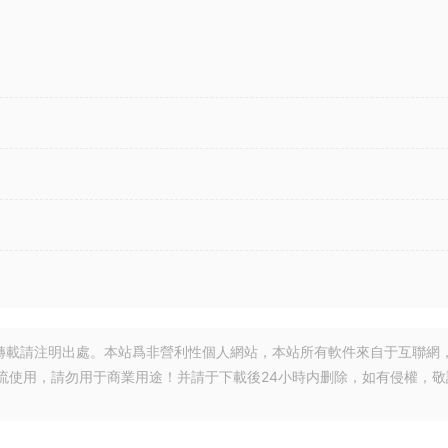
轉載請注明出處。本站爲非營利性個人網站，本站所有軟件來自于互聯網
流使用，請勿用于商業用途！并請于下載後24小時内删除，如有侵權，敬