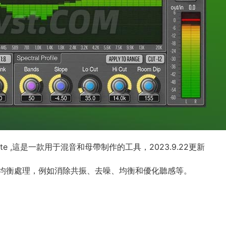
te ,這是一款用于混音和母帶制作的工具，2023.9.22更新
均衡處理，例如消除共振、去噪、均衡和優化聽感等。