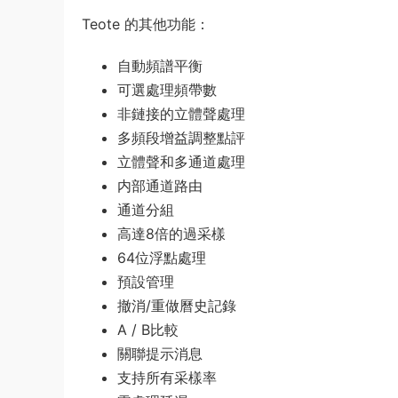
Teote 的其他功能：
自動頻譜平衡
可選處理頻帶數
非鏈接的立體聲處理
多頻段增益調整點評
立體聲和多通道處理
内部通道路由
通道分組
高達8倍的過采樣
64位浮點處理
預設管理
撤消/重做曆史記錄
A / B比較
關聯提示消息
支持所有采樣率