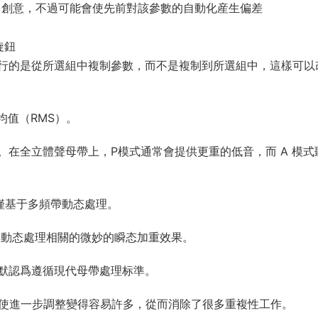
以用于更多創意，不過可能會使先前對該參數的自動化産生偏差
旋鈕
在執行的是從所選組中複制參數，而不是複制到所選組中，這樣可以
均值（RMS）。
在全立體聲母帶上，P模式通常會提供更重的低音，而 A 模式
術僅基于多頻帶動态處理。
生與動态處理相關的微妙的瞬态加重效果。
，默認爲遵循現代母帶處理标準。
響應，使進一步調整變得容易許多，從而消除了很多重複性工作。