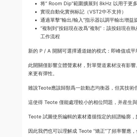
将“ Room Dip”範圍擴展到 8kHz 
實現自動化實例标記（VST2中不支持）
通過單擊“輸出/輸入”指示器以調平輸出增益
“複制到”按鈕現在改爲“複制”：該按鈕現
工作流程
新的 P / A 開關可選擇通道鏈的模式：即峰值或平
此開關僅影響立體聲素材，對單聲道素材沒有影響。
來更有彈性。
雖說Teote應該歸類爲一款動态均衡器，但其技
這使得 Teote 僅能處理較小的相位問題，并産
Teote 試圖使所編輯的素材遵循指定的頻譜輪廓
因此我們也可以理解成 Teote “矯正”了頻率