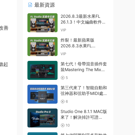
最新資源
2026.8.3最新水果FL
26.1.3！中文編曲軟件
改善
Image-Line – FL Studio
VIP
Producer Edition 26.1.3
Build 5570 All Plugins
炸裂！最新蘋果版
WIN
2026.8.3水果FL
26.1.3！中文編曲軟件
VIP
Image Line-FL Studio
Producer Edition
第七代！母帶混音插件套
聽起
v26.1.3.5336 (All
裝Mastering The Mix
Plugins Edition)
Bundle v2026.7.21 U2B
5
GUISEPPE MAC
MAC-MORiA
第三代來了！智能自動和
弦神器和弦助手MIDI處理
Plugin Boutique – Scaler
6
3 v3.3.0 MAC
Studio One 8.1.1 MAC版
來了！解決掉許可證
Presonus Studio One
10
Pro 8 v8.1.1 MacOS U2B
完美中文破解版Fender