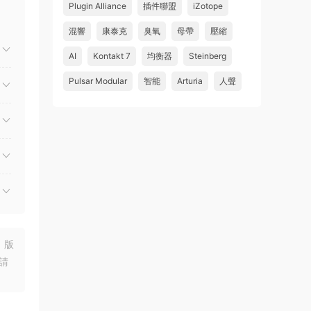
Plugin Alliance
插件聯盟
iZotope
混響
康泰克
臭氧
母帶
壓縮
AI
Kontakt 7
均衡器
Steinberg
Pulsar Modular
智能
Arturia
人聲
，版
請