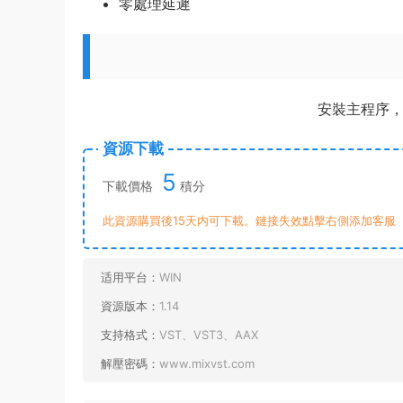
零處理延遲
安裝主程序，
資源下載
5
下載價格
積分
此資源購買後15天内可下載。鏈接失效點擊右側添加客服
适用平台：
WIN
資源版本：
1.14
支持格式：
VST、VST3、AAX
解壓密碼：
www.mixvst.com