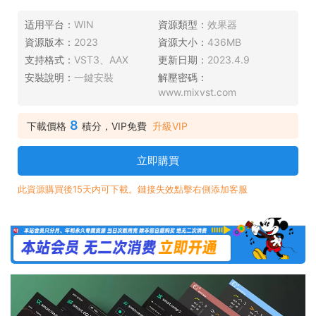
适用平台：
WIN
資源類型：
效果器
資源版本：
2023
資源大小：
436MB
支持格式：
VST3、AAX
更新日期：
2023.4.9
安裝說明：
一鍵安裝
解壓密碼：
www.mixvst.com
8
下載價格
積分，VIP免費
升級VIP
立即購買
此資源購買後15天内可下載。鏈接失效點擊右側添加客服