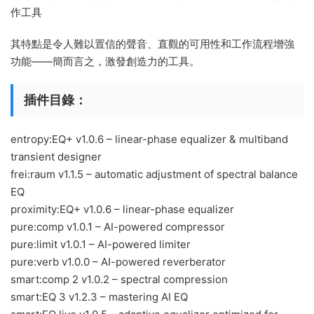
作工具
其特點是令人難以置信的聲音、直觀的可用性和工作流程增強
功能——簡而言之，激發創造力的工具。
插件目錄：
entropy:EQ+ v1.0.6 – linear-phase equalizer & multiband
transient designer
frei:raum v1.1.5 – automatic adjustment of spectral balance
EQ
proximity:EQ+ v1.0.6 – linear-phase equalizer
pure:comp v1.0.1 – AI-powered compressor
pure:limit v1.0.1 – AI-powered limiter
pure:verb v1.0.0 – AI-powered reverberator
smart:comp 2 v1.0.2 – spectral compression
smart:EQ 3 v1.2.3 – mastering AI EQ