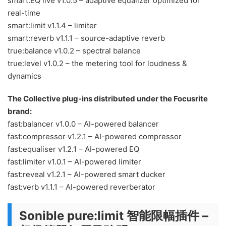
smart:EQ live v1.0.5 – adaptive equalizer optimized for
real-time
smart:limit v1.1.4 – limiter
smart:reverb v1.1.1 – source-adaptive reverb
true:balance v1.0.2 – spectral balance
true:level v1.0.2 – the metering tool for loudness &
dynamics
The Collective plug-ins distributed under the Focusrite
brand:
fast:balancer v1.0.0 – AI-powered balancer
fast:compressor v1.2.1 – AI-powered compressor
fast:equaliser v1.2.1 – AI-powered EQ
fast:limiter v1.0.1 – AI-powered limiter
fast:reveal v1.2.1 – AI-powered smart ducker
fast:verb v1.1.1 – AI-powered reverberator
Sonible pure:limit 智能限幅插件 –