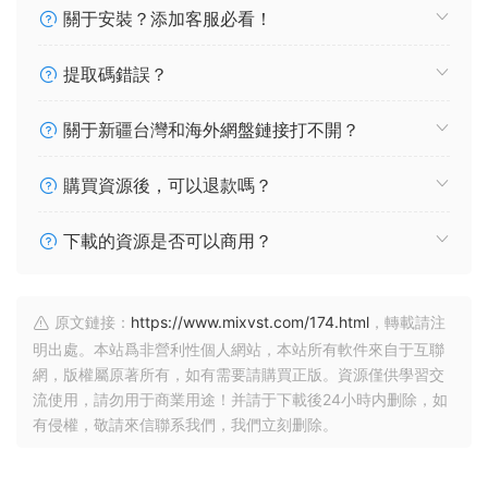
關于安裝？添加客服必看！
提取碼錯誤？
關于新疆台灣和海外網盤鏈接打不開？
購買資源後，可以退款嗎？
下載的資源是否可以商用？
原文鏈接：
https://www.mixvst.com/174.html
，轉載請注
明出處。本站爲非營利性個人網站，本站所有軟件來自于互聯
網，版權屬原著所有，如有需要請購買正版。資源僅供學習交
流使用，請勿用于商業用途！并請于下載後24小時内删除，如
有侵權，敬請來信聯系我們，我們立刻删除。