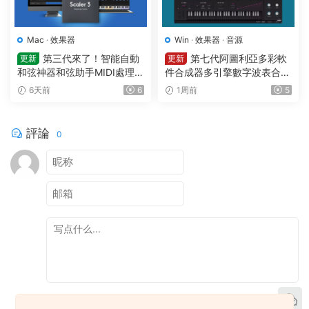
Mac
·
效果器
Win
·
效果器
·
音源
第三代來了！智能自動
第七代阿圖利亞多彩軟
更新
更新
和弦神器和弦助手MIDI處理Pl
件合成器多引擎數字波表合成
ugin Boutique – Scaler 3 v3.
器 Arturia Pigments v7.0.1 C
6天前
6
1周前
5
3.0 MAC
E-V.R WIN
評論
0
提交