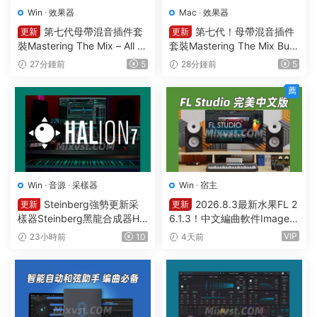
Win
·
效果器
Mac
·
效果器
第七代母帶混音插件套
第七代！母帶混音插件
更新
更新
裝Mastering The Mix – All Pl
套裝Mastering The Mix Bun
ugins Bundle v2026.08.03
dle v2026.08.03 U2B MAC-
27分鍾前
5
28分鍾前
5
STANDALONE R2R&VR WIN
MORiA
薦
Win
·
音源
·
采樣器
Win
·
宿主
Steinberg強勢更新采
2026.8.3最新水果FL 2
更新
更新
樣器Steinberg黑龍合成器HA
6.1.3！中文編曲軟件Image-L
Lion v7.5.0 WIN
ine – FL Studio Producer Edi
VIP
23小時前
10
4天前
tion 26.1.3 Build 5570 All Pl
ugins WIN