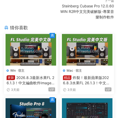
下一篇
Steinberg Cubase Pro 12.0.60
WIN R2R中文完美破解版-專業音
樂制作軟件
猜你喜歡
薦
Win
·
宿主
Mac
·
宿主
2026.8.3最新水果FL 2
炸裂！最新蘋果版202
更新
精品
6.1.3！中文編曲軟件Image-L
6.8.3水果FL 26.1.3！中文編
ine – FL Studio Producer Edi
曲軟件Image Line-FL Studio
VIP
VIP
3天前
3天前
tion 26.1.3 Build 5570 All Pl
Producer Edition v26.1.3.53
ugins WIN
36 (All Plugins Edition) GUIS
薦
EPPE MAC