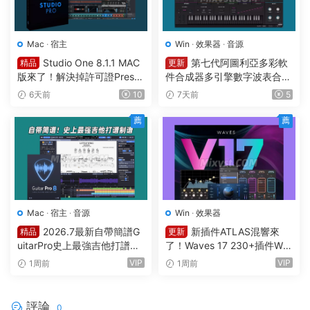
Mac
·
宿主
Win
·
效果器
·
音源
Studio One 8.1.1 MAC
第七代阿圖利亞多彩軟
精品
更新
版來了！解決掉許可證Preso
件合成器多引擎數字波表合成
nus Studio One Pro 8 v8.1.1
器 Arturia Pigments v7.0.1 C
6天前
10
7天前
5
MacOS U2B完美中文破解版F
E-V.R WIN
ender Studio Pro 8
薦
薦
Mac
·
宿主
·
音源
Win
·
效果器
2026.7最新自帶簡譜G
新插件ATLAS混響來
精品
更新
uitarPro史上最強吉他打譜制
了！Waves 17 230+插件Wa
譜Guitar Pro 8.1.5-31 macO
ves Ultimate v2026.07.27 In
VIP
VIP
1周前
1周前
S HCiSO
cl Emulator-R2R WiN(混音效
果全套插件)Waves14
評論
0