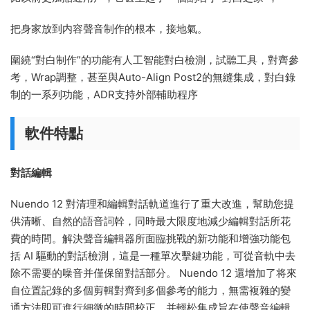
把身家放到内容聲音制作的根本，接地氣。
圍繞“對白制作”的功能有人工智能對白檢測，試聽工具，對齊參
考，Wrap調整，甚至與Auto-Align Post2的無縫集成，對白錄
制的一系列功能，ADR支持外部輔助程序
軟件特點
對話編輯
Nuendo 12 對清理和編輯對話軌道進行了重大改進，幫助您提
供清晰、自然的語音詞幹，同時最大限度地減少編輯對話所花
費的時間。解決聲音編輯器所面臨挑戰的新功能和增強功能包
括 AI 驅動的對話檢測，這是一種單次擊鍵功能，可從音軌中去
除不需要的噪音并僅保留對話部分。 Nuendo 12 還增加了将來
自位置記錄的多個剪輯對齊到多個參考的能力，無需複雜的變
通方法即可進行細微的時間校正，并輕松集成旨在使聲音編輯