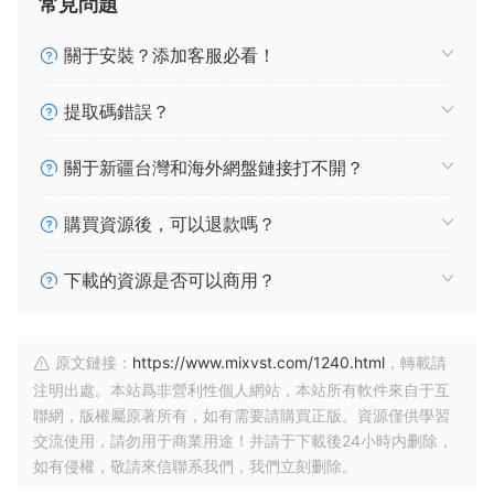
常見問題
關于安裝？添加客服必看！
提取碼錯誤？
關于新疆台灣和海外網盤鏈接打不開？
購買資源後，可以退款嗎？
下載的資源是否可以商用？
原文鏈接：
https://www.mixvst.com/1240.html
，轉載請
注明出處。本站爲非營利性個人網站，本站所有軟件來自于互
聯網，版權屬原著所有，如有需要請購買正版。資源僅供學習
交流使用，請勿用于商業用途！并請于下載後24小時内删除，
如有侵權，敬請來信聯系我們，我們立刻删除。