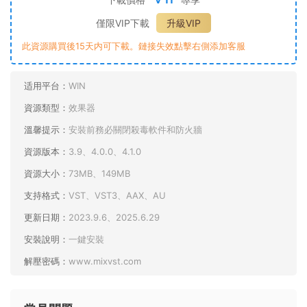
僅限VIP下載
升級VIP
此資源購買後15天内可下載。鏈接失效點擊右側添加客服
适用平台：
WIN
資源類型：
效果器
溫馨提示：
安裝前務必關閉殺毒軟件和防火牆
資源版本：
3.9、4.0.0、4.1.0
資源大小：
73MB、149MB
支持格式：
VST、VST3、AAX、AU
更新日期：
2023.9.6、2025.6.29
安裝說明：
一鍵安裝
解壓密碼：
www.mixvst.com