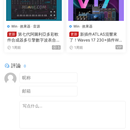
Win
·
效果器
·
音源
Win
·
效果器
第七代阿圖利亞多彩軟
新插件ATLAS混響來
更新
更新
件合成器多引擎數字波表合成
了！Waves 17 230+插件Wa
器 Arturia Pigments v7.0.1 C
ves Ultimate v2026.07.27 In
VIP
1周前
5
1周前
E-V.R WIN
cl Emulator-R2R WiN(混音效
果全套插件)Waves14
評論
0