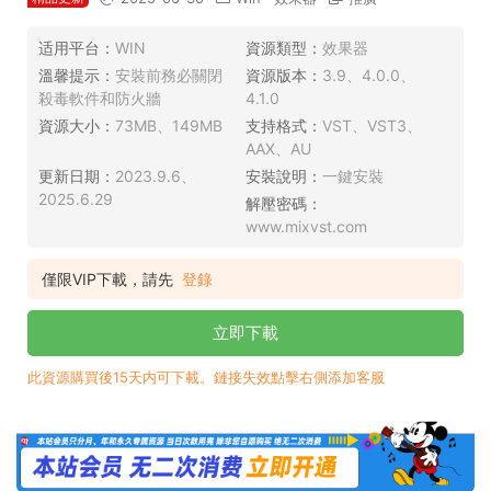
适用平台：
WIN
資源類型：
效果器
溫馨提示：
安裝前務必關閉
資源版本：
3.9、4.0.0、
殺毒軟件和防火牆
4.1.0
資源大小：
73MB、149MB
支持格式：
VST、VST3、
AAX、AU
更新日期：
2023.9.6、
安裝說明：
一鍵安裝
2025.6.29
解壓密碼：
www.mixvst.com
僅限VIP下載，請先
登錄
立即下載
此資源購買後15天内可下載。鏈接失效點擊右側添加客服