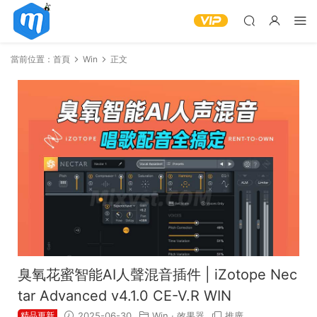
當前位置：
首頁
Win
正文
臭氧花蜜智能AI人聲混音插件 | iZotope Nec
tar Advanced v4.1.0 CE-V.R WIN
精品更新
2025-06-30
Win
·
效果器
推廣