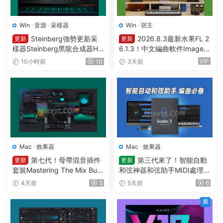
Win
·
音源
·
采樣器
Win
·
宿主
Steinberg強勢更新采
2026.8.3最新水果FL 2
更新
更新
樣器Steinberg黑龍合成器HA
6.1.3！中文編曲軟件Image-L
Lion v7.5.0 WIN
ine – FL Studio Producer Edi
VIP
10小時前
10
3天前
tion 26.1.3 Build 5570 All Pl
ugins WIN
Mac
·
效果器
Mac
·
效果器
第七代！母帶混音插件
第三代來了！智能自動
更新
更新
套裝Mastering The Mix Bun
和弦神器和弦助手MIDI處理Pl
dle v2026.7.21 U2B MAC-M
ugin Boutique – Scaler 3 v3.
4天前
5
5天前
6
ORiA
3.0 MAC
薦