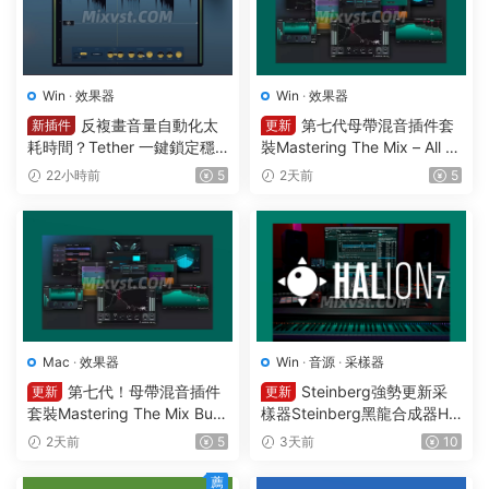
Win
·
效果器
Win
·
效果器
反複畫音量自動化太
第七代母帶混音插件套
新插件
更新
耗時間？Tether 一鍵鎖定穩
裝Mastering The Mix – All Pl
定響度1可視化智能電平均衡
ugins Bundle v2026.08.03
22小時前
5
2天前
5
一體化插件效果器Mercurial T
STANDALONE R2R&VR WIN
ones – Tether v 1.2.1 WIN
Mac
·
效果器
Win
·
音源
·
采樣器
第七代！母帶混音插件
Steinberg強勢更新采
更新
更新
套裝Mastering The Mix Bun
樣器Steinberg黑龍合成器HA
dle v2026.08.03 U2B MAC-
Lion v7.5.0 WIN
2天前
5
3天前
10
MORiA
薦