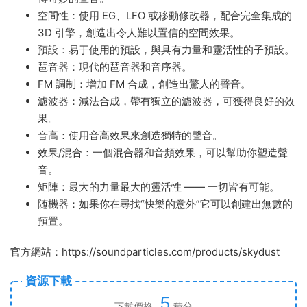
空間性：使用 EG、LFO 或移動修改器，配合完全集成的
3D 引擎，創造出令人難以置信的空間效果。
預設：易于使用的預設，與具有力量和靈活性的子預設。
琶音器：現代的琶音器和音序器。
FM 調制：增加 FM 合成，創造出驚人的聲音。
濾波器：減法合成，帶有獨立的濾波器，可獲得良好的效
果。
音高：使用音高效果來創造獨特的聲音。
效果/混合：一個混合器和音頻效果，可以幫助你塑造聲
音。
矩陣：最大的力量最大的靈活性 —— 一切皆有可能。
随機器：如果你在尋找“快樂的意外”它可以創建出無數的
預置。
官方網站：https://soundparticles.com/products/skydust
資源下載
5
下載價格
積分