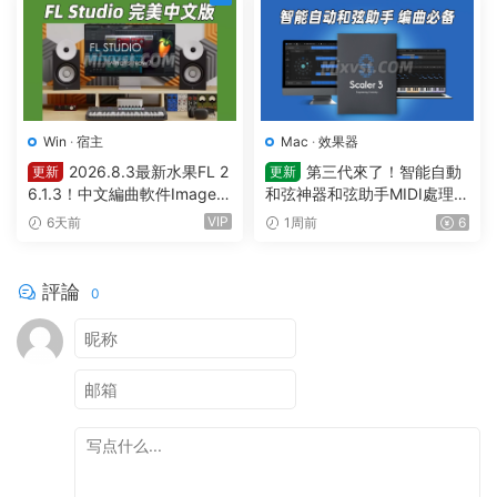
Win
·
宿主
Mac
·
效果器
2026.8.3最新水果FL 2
第三代來了！智能自動
更新
更新
6.1.3！中文編曲軟件Image-L
和弦神器和弦助手MIDI處理Pl
ine – FL Studio Producer Edi
ugin Boutique – Scaler 3 v3.
VIP
6天前
1周前
6
tion 26.1.3 Build 5570 All Pl
3.0 MAC
ugins WIN
評論
0