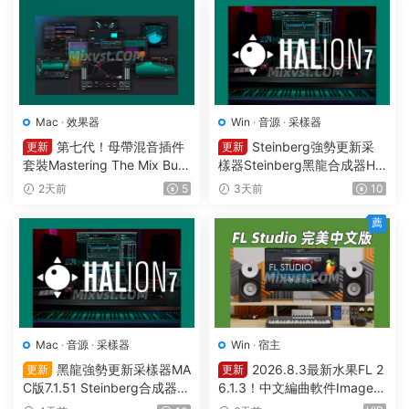
Mac
·
效果器
Win
·
音源
·
采樣器
第七代！母帶混音插件
Steinberg強勢更新采
更新
更新
套裝Mastering The Mix Bun
樣器Steinberg黑龍合成器HA
dle v2026.08.03 U2B MAC-
Lion v7.5.0 WIN
2天前
5
3天前
10
MORiA
薦
Mac
·
音源
·
采樣器
Win
·
宿主
黑龍強勢更新采樣器MA
2026.8.3最新水果FL 2
更新
更新
C版7.1.51 Steinberg合成器St
6.1.3！中文編曲軟件Image-L
einberg HALion v7.1.51 MAC
ine – FL Studio Producer Edi