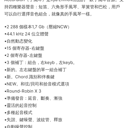
持四種樂器聲音：短笛、六角形手風琴、單簧管和巴松，用戶
可以自行選擇音色組合，就像真的手風琴一樣。
•2 288 個樣本1,7 Gb（壓縮NCW）
•44.1 kHz 24 位立體聲
•自然動态變化
•15 個寄存器-右鍵盤
•2 個寄存器-左鍵盤
•3 個補丁：組合，右keyb，左keyb。
•新的。左右鍵盤的單一組合補丁
•新。Сhord 識别和伴奏鍵
•NEW。和弦/貝司和拾音模式選項
•Round-Robin X 3
•準備發音：延音、斷奏、漸強
•靈活的起音控制
•多種起音模式
•失諧、鍵噪聲、波紋管、釋放
•自動噪聲控制