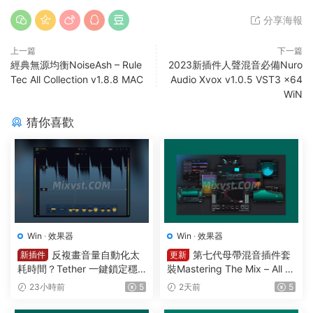
分享海報
上一篇
下一篇
經典無源均衡NoiseAsh – Rule
2023新插件人聲混音必備Nuro
Tec All Collection v1.8.8 MAC
Audio Xvox v1.0.5 VST3 x64
WiN
猜你喜歡
Win
·
效果器
Win
·
效果器
反複畫音量自動化太
第七代母帶混音插件套
新插件
更新
耗時間？Tether 一鍵鎖定穩
裝Mastering The Mix – All Pl
定響度1可視化智能電平均衡
ugins Bundle v2026.08.03
23小時前
5
2天前
5
一體化插件效果器Mercurial T
STANDALONE R2R&VR WIN
ones – Tether v 1.2.1 WIN