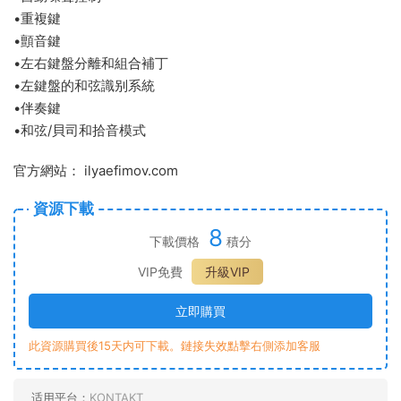
•重複鍵
•顫音鍵
•左右鍵盤分離和組合補丁
•左鍵盤的和弦識别系統
•伴奏鍵
•和弦/貝司和拾音模式
官方網站： ilyaefimov.com
資源下載
8
下載價格
積分
VIP免費
升級VIP
立即購買
此資源購買後15天内可下載。鏈接失效點擊右側添加客服
适用平台：
KONTAKT