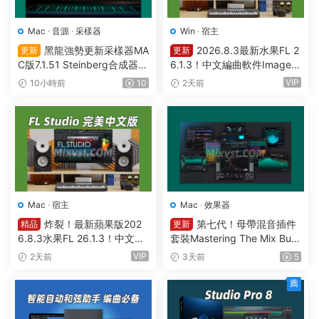
Mac
·
音源
·
采樣器
Win
·
宿主
黑龍強勢更新采樣器MA
2026.8.3最新水果FL 2
更新
更新
C版7.1.51 Steinberg合成器St
6.1.3！中文編曲軟件Image-L
einberg HALion v7.1.51 MAC
ine – FL Studio Producer Edi
VIP
10小時前
10
2天前
tion 26.1.3 Build 5570 All Pl
ugins WIN
Mac
·
宿主
Mac
·
效果器
炸裂！最新蘋果版202
第七代！母帶混音插件
精品
更新
6.8.3水果FL 26.1.3！中文編
套裝Mastering The Mix Bun
曲軟件Image Line-FL Studio
dle v2026.7.21 U2B MAC-M
VIP
2天前
3天前
5
Producer Edition v26.1.3.53
ORiA
36 (All Plugins Edition) GUIS
薦
EPPE MAC