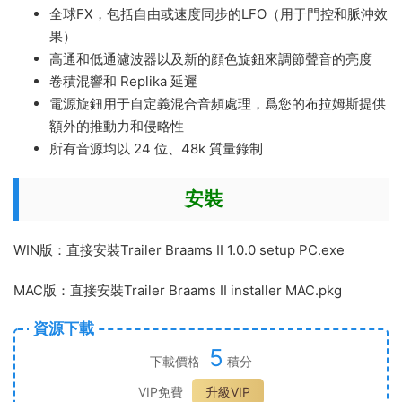
全球FX，包括自由或速度同步的LFO（用于門控和脈沖效
果）
高通和低通濾波器以及新的顔色旋鈕來調節聲音的亮度
卷積混響和 Replika 延遲
電源旋鈕用于自定義混合音頻處理，爲您的布拉姆斯提供
額外的推動力和侵略性
所有音源均以 24 位、48k 質量錄制
安裝
WIN版：直接安裝Trailer Braams II 1.0.0 setup PC.exe
MAC版：直接安裝Trailer Braams II installer MAC.pkg
資源下載
5
下載價格
積分
VIP免費
升級VIP