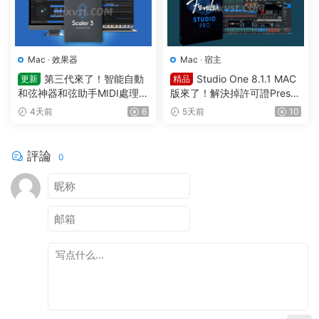
Mac
·
效果器
Mac
·
宿主
第三代來了！智能自動
Studio One 8.1.1 MAC
更新
精品
和弦神器和弦助手MIDI處理Pl
版來了！解決掉許可證Preso
ugin Boutique – Scaler 3 v3.
nus Studio One Pro 8 v8.1.1
4天前
6
5天前
10
3.0 MAC
MacOS U2B完美中文破解版F
ender Studio Pro 8
評論
0