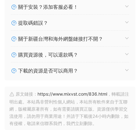
關于安裝？添加客服必看！
提取碼錯誤？
關于新疆台灣和海外網盤鏈接打不開？
購買資源後，可以退款嗎？
下載的資源是否可以商用？
原文鏈接：
https://www.mixvst.com/836.html
，轉載請注
明出處。本站爲非營利性個人網站，本站所有軟件來自于互聯
網，版權屬原著所有，如有需要請購買正版。資源僅供學習交
流使用，請勿用于商業用途！并請于下載後24小時内删除，如
有侵權，敬請來信聯系我們，我們立刻删除。