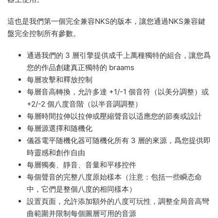
這也是我們第一個完全兼容NKS的版本，讓您通過NKS兼容鍵
盤完全控制所有參數。
通過我們的 3 層引擎提供成千上萬種獨特的組合，讓您爲
您的作品創建真正獨特的 braams
每層攻擊和釋放控制
每層音高轉換，允許多達 +1/-1 個音符（以美分調整）或
+2/-2 個八度音階（以半音調調整）
每層時間拉伸以拉伸或壓縮聲音以适應您的節奏或設計
每層源選擇和随機化
儀器電平随機化器可随機化所有 3 層的來源，爲您提供即
時靈感和創作自由
每層獨奏、靜音、音量和平移控件
每個聲音的完整八度原始樣本（注意：包括一些瞬态命
中，它們是整個八度的相同樣本）
設置頁面，允許添加額外的八度可玩性，調整全局音高彎
曲範圍并限制每個圖層可用的音源