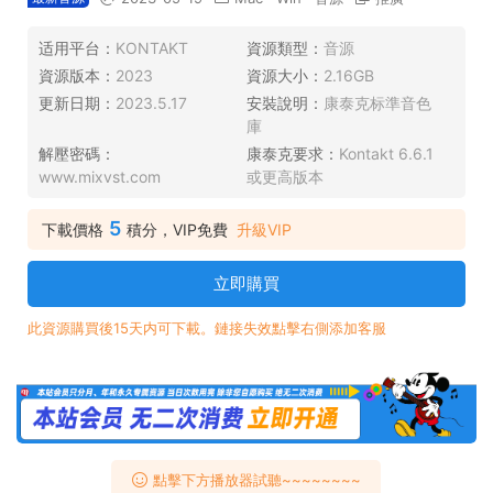
适用平台：
KONTAKT
資源類型：
音源
資源版本：
2023
資源大小：
2.16GB
更新日期：
2023.5.17
安裝說明：
康泰克标準音色
庫
解壓密碼：
康泰克要求：
Kontakt 6.6.1
www.mixvst.com
或更高版本
5
下載價格
積分，VIP免費
升級VIP
立即購買
此資源購買後15天内可下載。鏈接失效點擊右側添加客服
點擊下方播放器試聽~~~~~~~~