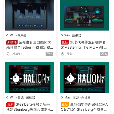
Win
·
效果器
Win
·
效果器
反複畫音量自動化太
第七代母帶混音插件套
新插件
更新
耗時間？Tether 一鍵鎖定穩
裝Mastering The Mix – All Pl
定響度1可視化智能電平均衡
ugins Bundle v2026.08.03
3小時前
5
1天前
5
一體化插件效果器Mercurial T
STANDALONE R2R&VR WIN
ones – Tether v 1.2.1 WIN
Win
·
音源
·
采樣器
Mac
·
音源
·
采樣器
Steinberg強勢更新采
黑龍強勢更新采樣器MA
更新
更新
樣器Steinberg黑龍合成器HA
C版7.1.51 Steinberg合成器St