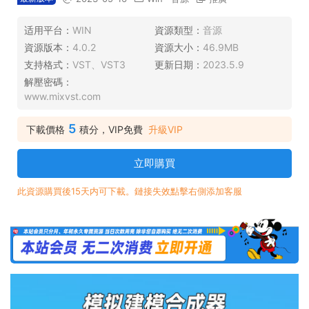
适用平台：
WIN
資源類型：
音源
資源版本：
4.0.2
資源大小：
46.9MB
支持格式：
VST、VST3
更新日期：
2023.5.9
解壓密碼：
www.mixvst.com
5
下載價格
積分，VIP免費
升級VIP
立即購買
此資源購買後15天内可下載。鏈接失效點擊右側添加客服