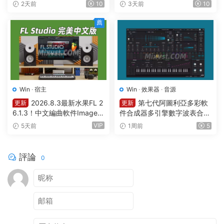
Lion v7.5.0 WIN
einberg HALion v7.1.51 MAC
2天前
10
3天前
10
薦
Win
·
宿主
Win
·
效果器
·
音源
2026.8.3最新水果FL 2
第七代阿圖利亞多彩軟
更新
更新
6.1.3！中文編曲軟件Image-L
件合成器多引擎數字波表合成
ine – FL Studio Producer Edi
器 Arturia Pigments v7.0.1 C
VIP
5天前
1周前
5
tion 26.1.3 Build 5570 All Pl
E-V.R WIN
ugins WIN
評論
0