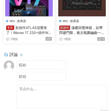
Win
·
效果器
Win
·
效果器
新插件ATLAS混響來
溫暖回聲神器，自帶
更新
新插件
了！Waves 17 230+插件Wa
閃避門限，複古氛圍編曲一步
ves Ultimate v2026.07.27 In
到位延遲插件效果器 PSPaud
VIP
1周前
1周前
5
cl Emulator-R2R WiN(混音效
ioware – PSP BBDelay v 1.0.
果全套插件)Waves14
0 R2R WIN
評論
0