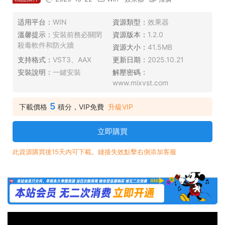
适用平台：
WIN
資源類型：
效果器
溫馨提示：
安裝前務必關閉
資源版本：
1.2.0
殺毒軟件和防火牆
資源大小：
41.5MB
支持格式：
VST3、AAX
更新日期：
2025.10.21
安裝說明：
一鍵安裝
解壓密碼：
www.mixvst.com
5
下載價格
積分，VIP免費
升級VIP
立即購買
此資源購買後15天内可下載。鏈接失效點擊右側添加客服