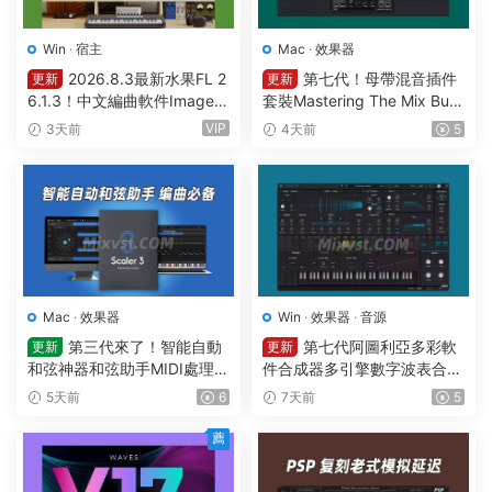
Win
·
宿主
Mac
·
效果器
2026.8.3最新水果FL 2
第七代！母帶混音插件
更新
更新
6.1.3！中文編曲軟件Image-L
套裝Mastering The Mix Bun
ine – FL Studio Producer Edi
dle v2026.7.21 U2B MAC-M
VIP
3天前
4天前
5
tion 26.1.3 Build 5570 All Pl
ORiA
ugins WIN
Mac
·
效果器
Win
·
效果器
·
音源
第三代來了！智能自動
第七代阿圖利亞多彩軟
更新
更新
和弦神器和弦助手MIDI處理Pl
件合成器多引擎數字波表合成
ugin Boutique – Scaler 3 v3.
器 Arturia Pigments v7.0.1 C
5天前
6
7天前
5
3.0 MAC
E-V.R WIN
薦