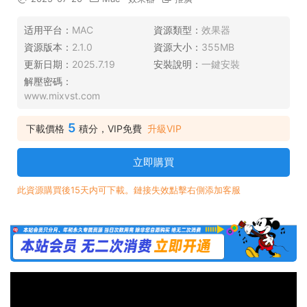
适用平台：
MAC
資源類型：
效果器
資源版本：
2.1.0
資源大小：
355MB
更新日期：
2025.7.19
安裝說明：
一鍵安裝
解壓密碼：
www.mixvst.com
5
下載價格
積分，VIP免費
升級VIP
立即購買
此資源購買後15天内可下載。鏈接失效點擊右側添加客服