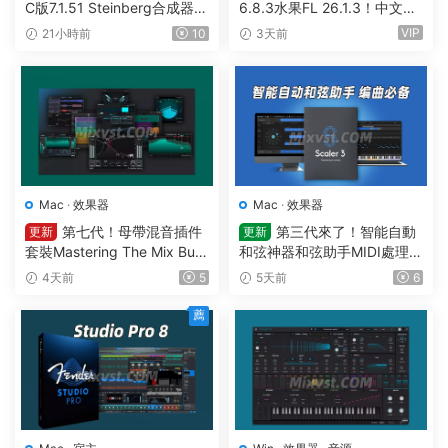
C版7.1.51 Steinberg合成器St
6.8.3水果FL 26.1.3！中文編
einberg HALion v7.1.51 MAC
曲軟件Image Line-FL Studio
VIP
21小時前
10
3天前
Producer Edition v26.1.3.53
36 (All Plugins Edition) GUIS
EPPE MAC
Mac
·
效果器
Mac
·
效果器
第七代！母帶混音插件
第三代來了！智能自動
更新
更新
套裝Mastering The Mix Bun
和弦神器和弦助手MIDI處理Pl
dle v2026.7.21 U2B MAC-M
ugin Boutique – Scaler 3 v3.
4天前
5
5天前
6
ORiA
3.0 MAC
薦