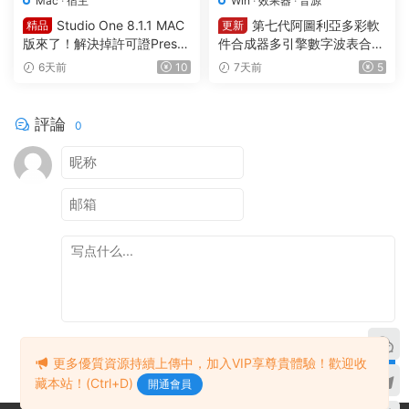
Mac
·
宿主
Win
·
效果器
·
音源
Studio One 8.1.1 MAC
第七代阿圖利亞多彩軟
精品
更新
版來了！解決掉許可證Preso
件合成器多引擎數字波表合成
nus Studio One Pro 8 v8.1.1
器 Arturia Pigments v7.0.1 C
6天前
10
7天前
5
MacOS U2B完美中文破解版F
E-V.R WIN
ender Studio Pro 8
評論
0
提交
更多優質資源持續上傳中，加入VIP享尊貴體驗！歡迎收
藏本站！(Ctrl+D)
開通會員