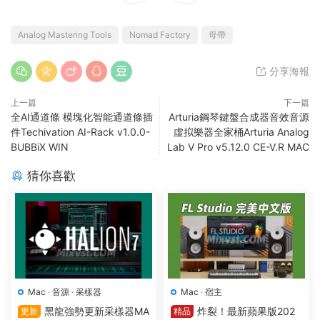
Analog Mastering Tools
Nomad Factory
母帶
分享海報
上一篇
下一篇
全AI通道條 模塊化智能通道條插
Arturia鋼琴鍵盤合成器音效音源
件Techivation AI-Rack v1.0.0-
虛拟樂器全家桶Arturia Analog
BUBBiX WIN
Lab V Pro v5.12.0 CE-V.R MAC
猜你喜歡
Mac
·
音源
·
采樣器
Mac
·
宿主
黑龍強勢更新采樣器MA
炸裂！最新蘋果版202
更新
精品