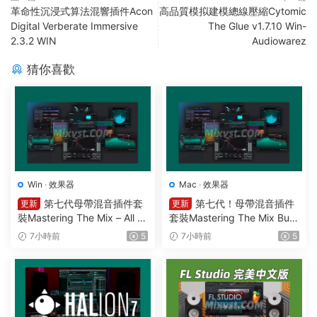
革命性沉浸式算法混響插件Acon
高品質模拟建模總線壓縮Cytomic
Digital Verberate Immersive
The Glue v1.7.10 Win-
2.3.2 WIN
Audiowarez
猜你喜歡
Win
·
效果器
Mac
·
效果器
第七代母帶混音插件套
第七代！母帶混音插件
更新
更新
裝Mastering The Mix – All Pl
套裝Mastering The Mix Bun
ugins Bundle v2026.08.03
dle v2026.08.03 U2B MAC-
7小時前
5
7小時前
5
STANDALONE R2R&VR WIN
MORiA