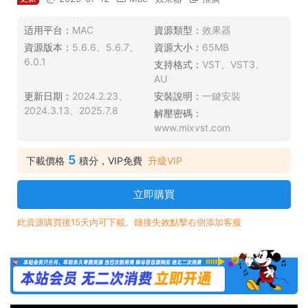
适用平台：
MAC
資源類型：
效果器
資源版本：
5.6.6、5.6.7、
資源大小：
65MB
6.0.1
支持格式：
VST、VST3、
AU
更新日期：
2024.2.23、
安裝說明：
一鍵安裝
2024.3.13、2025.7.8
解壓密碼：
www.mixvst.com
5
下載價格
積分，VIP免費
升級VIP
立即購買
此資源購買後15天内可下載。鏈接失效點擊右側添加客服