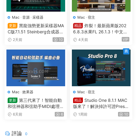
Mac
·
音源
·
采樣器
Mac
·
宿主
黑龍強勢更新采樣器MA
炸裂！最新蘋果版202
更新
精品
C版7.1.51 Steinberg合成器St
6.8.3水果FL 26.1.3！中文編
einberg HALion v7.1.51 MAC
曲軟件Image Line-FL Studio
VIP
2天前
10
4天前
Producer Edition v26.1.3.53
36 (All Plugins Edition) GUIS
薦
EPPE MAC
Mac
·
效果器
Mac
·
宿主
第三代來了！智能自動
Studio One 8.1.1 MAC
更新
精品
和弦神器和弦助手MIDI處理Pl
版來了！解決掉許可證Preso
ugin Boutique – Scaler 3 v3.
nus Studio One Pro 8 v8.1.1
6天前
6
1周前
10
3.0 MAC
MacOS U2B完美中文破解版F
ender Studio Pro 8
評論
0