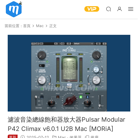
當前位置：
首頁
Mac
正文
濾波音染總線飽和器放大器Pulsar Modular
P42 Climax v6.0.1 U2B Mac [MORiA]
更新
2025-07-12
Mac
·
效果器
推廣