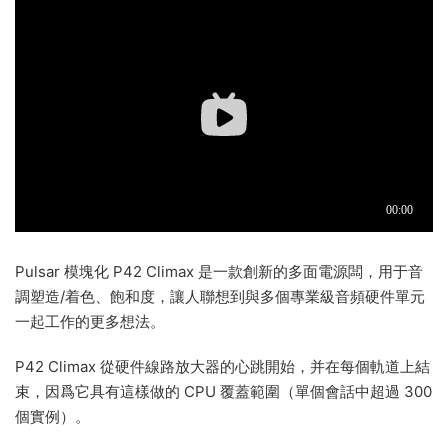
Pulsar 模塊化 P42 Climax 是一款創新的多面電源闆，用于音
調塑造/着色、飽和度，讓人聯想到與多個專業級音頻硬件單元
一起工作的更多想法。
P42 Climax 從硬件線路放大器的心跳開始，并在每個軌道上結
束，因爲它具有這樣做的 CPU 覆蓋範圍（單個會話中超過 300
個實例）。