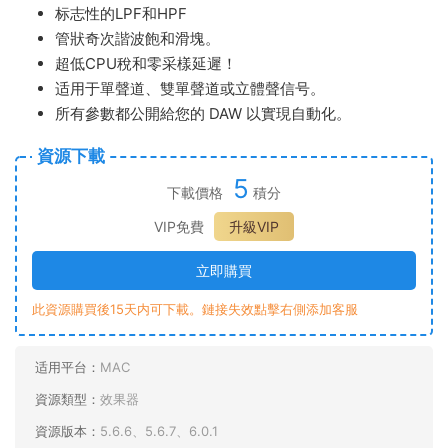
标志性的LPF和HPF
管狀奇次諧波飽和滑塊。
超低CPU稅和零采樣延遲！
适用于單聲道、雙單聲道或立體聲信号。
所有參數都公開給您的 DAW 以實現自動化。
資源下載
5
下載價格
積分
VIP免費
升級VIP
立即購買
此資源購買後15天内可下載。鏈接失效點擊右側添加客服
适用平台：
MAC
資源類型：
效果器
資源版本：
5.6.6、5.6.7、6.0.1