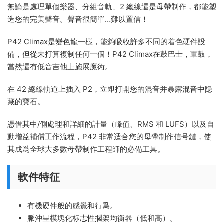
無論是處理單個樂器、分組音軌、2 總線還是母帶制作，都能塑
造您的完美聲音。聲音很簡單…難以置信！
P42 Climax是變色龍一樣，能夠吸收許多不同的着色硬件設
備，但從未打算複制任何一個！P42 Climax在鼓巴士，軍鼓，
當然還有低音吉他上施展魔術。
在 42 總線軌道上插入 P2，立即打開您的混音并暴露混音中隐
藏的寶石。
憑借其中/側處理和詳細的計量（峰值、RMS 和 LUFS）以及自
動增益補償工作流程，P42 非常适合您的母帶制作信号鏈，使
其成爲全球大多數母帶制作工程師的必備工具。
軟件特征
有機硬件般的感覺和行爲。
脈沖星模塊化标志性擱架均衡器（低和高）。