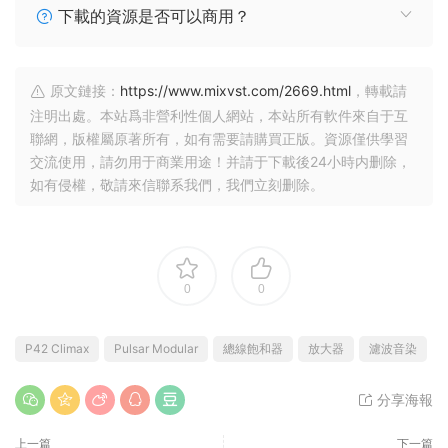
下載的資源是否可以商用？
原文鏈接：
https://www.mixvst.com/2669.html
，轉載請
注明出處。本站爲非營利性個人網站，本站所有軟件來自于互
聯網，版權屬原著所有，如有需要請購買正版。資源僅供學習
交流使用，請勿用于商業用途！并請于下載後24小時内删除，
如有侵權，敬請來信聯系我們，我們立刻删除。
0
0
P42 Climax
Pulsar Modular
總線飽和器
放大器
濾波音染
分享海報
上一篇
下一篇