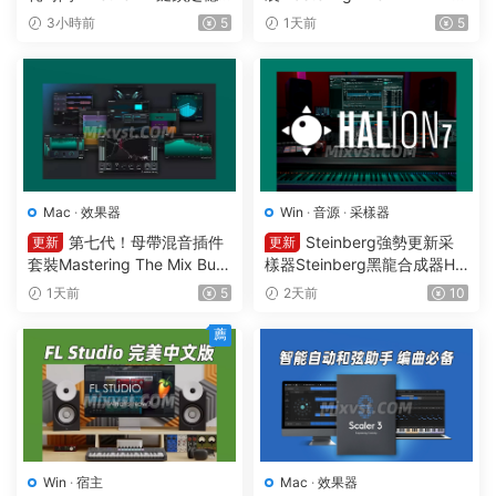
定響度1可視化智能電平均衡
ugins Bundle v2026.08.03
3小時前
5
1天前
5
一體化插件效果器Mercurial T
STANDALONE R2R&VR WIN
ones – Tether v 1.2.1 WIN
Mac
·
效果器
Win
·
音源
·
采樣器
第七代！母帶混音插件
Steinberg強勢更新采
更新
更新
套裝Mastering The Mix Bun
樣器Steinberg黑龍合成器HA
dle v2026.08.03 U2B MAC-
Lion v7.5.0 WIN
1天前
5
2天前
10
MORiA
薦
Win
·
宿主
Mac
·
效果器