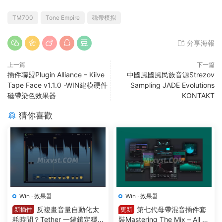
TM700
Tone Empire
磁帶模拟
分享海報
上一篇
下一篇
插件聯盟Plugin Alliance – Kiive
中國風國風民族音源Strezov
Tape Face v1.1.0 -WIN建模硬件
Sampling JADE Evolutions
磁帶染色效果器
KONTAKT
猜你喜歡
Win
·
效果器
Win
·
效果器
反複畫音量自動化太
第七代母帶混音插件套
新插件
更新
耗時間？Tether 一鍵鎖定穩
裝Mastering The Mix – All Pl