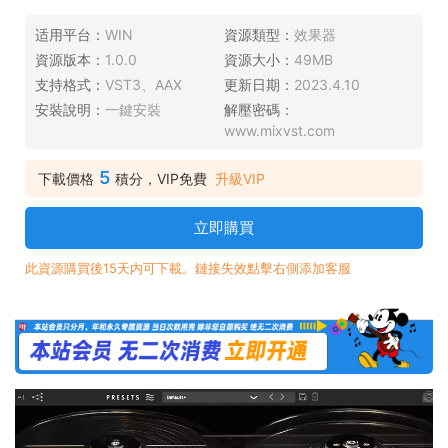
适用平台：
WIN
資源類型：
效果器
資源版本：
1.0.0
資源大小：
49MB
支持格式：
VST3、AAX
更新日期：
2023.4.10
安裝說明：
一鍵安裝
解壓密碼：
www.mixvst.com
5
下載價格
積分，VIP免費
升級VIP
立即購買
此資源購買後15天内可下載。鏈接失效點擊右側添加客服