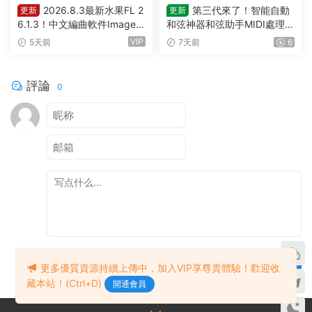
2026.8.3最新水果FL 2
第三代來了！智能自動
更新
更新
6.1.3！中文編曲軟件Image-L
和弦神器和弦助手MIDI處理Pl
ine – FL Studio Producer Edi
ugin Boutique – Scaler 3 v3.
VIP
5天前
7天前
6
tion 26.1.3 Build 5570 All Pl
3.0 MAC
ugins WIN
評論
0
提交
更多優質資源持續上傳中，加入VIP享尊貴體驗！歡迎收
藏本站！(Ctrl+D)
開通會員