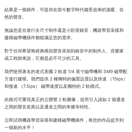
結果是一個插件，可提供在當今數字時代備受追捧的溫暖、自
然的聲音。
無論您是在進行全尺寸制作還是小卧室錄音，機器學習采樣和
建模磁帶機插件都能滿足您的需求。
對于任何希望将經典模拟聲音添加到錄音中的制作人、音樂家
或工程師來說，它都是必不可少的工具。
我們使用著名的老式美國 2 軌道 1/4 英寸磁帶機和 SM9 磁帶配
方進行建模。我們提供 2 種獨特的偏置設置以及快速 （15ips）
和慢速 （7.5ips） 磁帶速度以及獨特的 2 軌模式。
此模式可重現真正的立體聲 2 軌圖像，從而引入諸如 2 個通道
之間的聲音差異以及通道之間的串擾等特性。
立即試用機器學習采樣和建模磁帶機插件，将您的作品提升到
一個新的水平！