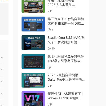
炸裂！最新蘋果版
WIN
2026.8.3水果FL
26.1.3！中文編曲軟件
VIP
Image Line-FL Studio
Producer Edition
第三代來了！智能自動和
v26.1.3.5336 (All
弦神器和弦助手MIDI處理
Plugins Edition)
Plugin Boutique – Scaler
6
GUISEPPE MAC
3 v3.3.0 MAC
Studio One 8.1.1 MAC版
來了！解決掉許可證
Presonus Studio One
10
Pro 8 v8.1.1 MacOS U2B
完美中文破解版Fender
第七代阿圖利亞多彩軟件
Studio Pro 8
合成器多引擎數字波表合
成器 Arturia Pigments
5
v7.0.1 CE-V.R WIN
2026.7最新自帶簡譜
GuitarPro史上最強吉他打
譜制譜Guitar Pro 8.1.5-
VIP
31 macOS HCiSO
新插件ATLAS混響來了！
Waves 17 230+插件
Waves Ultimate
VIP