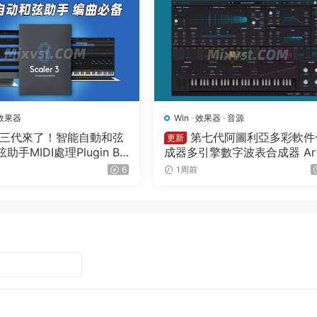
效果器
Win
·
效果器
·
音源
三代來了！智能自動和弦
第七代阿圖利亞多彩軟件
更新
助手MIDI處理Plugin Bo
成器多引擎數字波表合成器 Art
 – Scaler 3 v3.3.0 MAC
ia Pigments v7.0.1 CE-V.R W
6
1周前