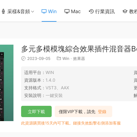
采樣&音頻
Win
Mac
行業資訊
教
多元多模模塊綜合效果插件混音器Boom Lib
2023-09-05
Win
·
效果器
适用平台：
WIN
資源版本：
1.4.0
支持格式：
VST3、AAX
安裝說明：
一鍵安裝
立即下載
僅限VIP下載，請先
登錄
此資源購買後15天内可下載。鏈接失效點擊右側添加客服