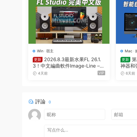
Win
·
宿主
Mac
·
2026.8.3最新水果FL 26.1.
第
更新
更新
3！中文編曲軟件Image-Line – F
神器和弦
L Studio Producer Edition 26.1.
utique
VIP
4天前
6天前
3 Build 5570 All Plugins WIN
評論
0