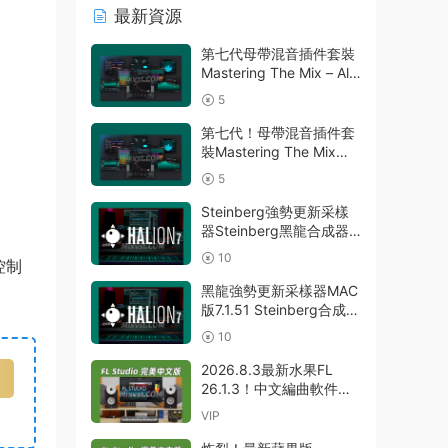
最新資源
第七代母帶混音插件套裝
Mastering The Mix – All
Plugins Bundle
5
v2026.08.03
STANDALONE R2R&VR
第七代！母帶混音插件套
WIN
裝Mastering The Mix
Bundle v2026.08.03
5
U2B MAC-MORiA
Steinberg強勢更新采樣
器Steinberg黑龍合成器
HALion v7.5.0 WIN
10
控制
黑龍強勢更新采樣器MAC
版7.1.51 Steinberg合成器
Steinberg HALion
10
v7.1.51 MAC
2026.8.3最新水果FL
26.1.3！中文編曲軟件
Image-Line – FL Studio
VIP
Producer Edition 26.1.3
Build 5570 All Plugins