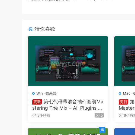
猜你喜歡
Win
·
效果器
Mac
·
第七代母帶混音插件套裝Ma
第
更新
更新
stering The Mix – All Plugins B
Master
undle v2026.08.03 STANDALO
26.08
8小時前
5
8小時
NE R2R&VR WIN
薦