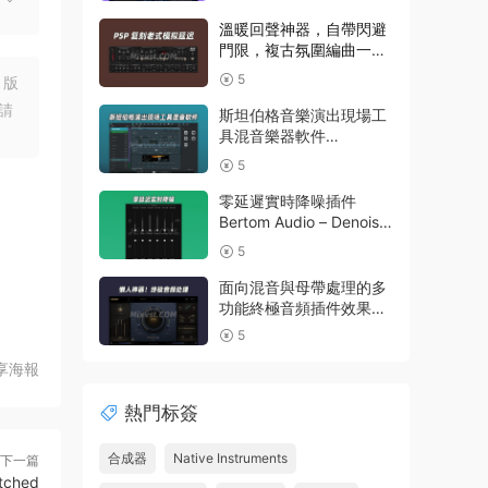
v2026.07.27 Incl
Emulator-R2R WiN(混音
溫暖回聲神器，自帶閃避
效果全套插件)Waves14
門限，複古氛圍編曲一步
到位延遲插件效果器
5
，版
PSPaudioware – PSP
請
BBDelay v 1.0.0 R2R
斯坦伯格音樂演出現場工
WIN
具混音樂器軟件
Steinberg VST Live Pro
5
v3.0.50 macOS
零延遲實時降噪插件
Bertom Audio – Denoiser
Pro v3.0.11 Rev2 CE V.R
5
面向混音與母帶處理的多
功能終極音頻插件效果器
Nuro Audio – Flexion
5
v1.0.2-R2R WIN
享海報
熱門标簽
合成器
Native Instruments
下一篇
tched