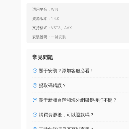
适用平台：
WIN
資源版本：
1.4.0
支持格式：
VST3、AAX
安裝說明：
一鍵安裝
常見問題
關于安裝？添加客服必看！
提取碼錯誤？
關于新疆台灣和海外網盤鏈接打不開？
購買資源後，可以退款嗎？