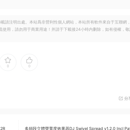
轉載請注明出處。本站爲非營利性個人網站，本站所有軟件來自于互聯網
流使用，請勿用于商業用途！并請于下載後24小時内删除，如有侵權，敬
0
0
分
R2R
多頻段立體聲寬度效果器DJ Swivel Spread v1.2.0 Incl Pa