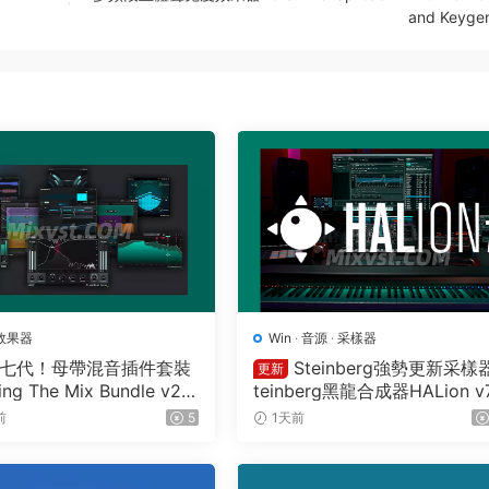
and Keyge
效果器
Win
·
音源
·
采樣器
七代！母帶混音插件套裝
Steinberg強勢更新采樣
更新
ing The Mix Bundle v20
teinberg黑龍合成器HALion v7
.03 U2B MAC-MORiA
5.0 WIN
前
5
1天前