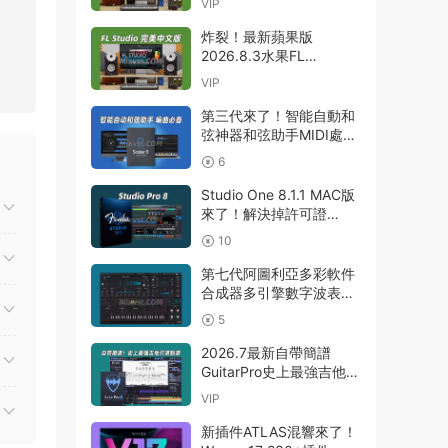
VIP
Producer Edition 26.1.3
Build 5570 All Plugins
炸裂！最新蘋果版
WIN
2026.8.3水果FL
26.1.3！中文編曲軟件
VIP
Image Line-FL Studio
Producer Edition
第三代來了！智能自動和
v26.1.3.5336 (All
弦神器和弦助手MIDI處理
Plugins Edition)
Plugin Boutique – Scaler
6
GUISEPPE MAC
3 v3.3.0 MAC
Studio One 8.1.1 MAC版
來了！解決掉許可證
Presonus Studio One
10
Pro 8 v8.1.1 MacOS U2B
完美中文破解版Fender
第七代阿圖利亞多彩軟件
Studio Pro 8
合成器多引擎數字波表合
成器 Arturia Pigments
5
v7.0.1 CE-V.R WIN
2026.7最新自帶簡譜
GuitarPro史上最強吉他打
譜制譜Guitar Pro 8.1.5-
VIP
31 macOS HCiSO
新插件ATLAS混響來了！