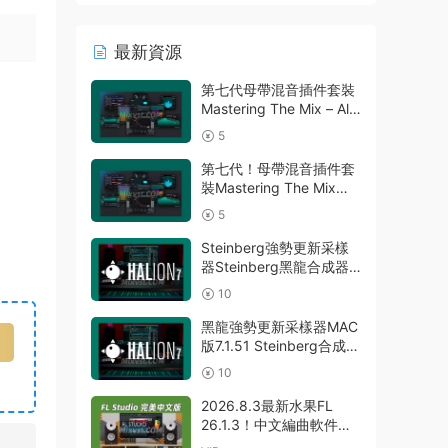
最新資源
第七代母帶混音插件套裝
Mastering The Mix – All
Plugins Bundle
5
v2026.08.03
STANDALONE R2R&VR
第七代！母帶混音插件套
WIN
裝Mastering The Mix
Bundle v2026.08.03
5
U2B MAC-MORiA
Steinberg強勢更新采樣
器Steinberg黑龍合成器
HALion v7.5.0 WIN
10
黑龍強勢更新采樣器MAC
版7.1.51 Steinberg合成器
Steinberg HALion
10
v7.1.51 MAC
2026.8.3最新水果FL
26.1.3！中文編曲軟件
Image-Line – FL Studio