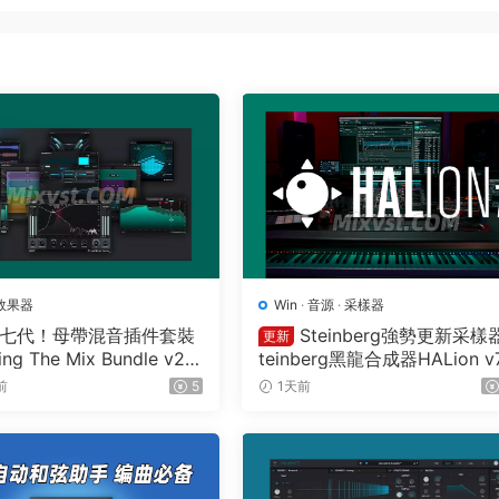
效果器
Win
·
音源
·
采樣器
七代！母帶混音插件套裝
Steinberg強勢更新采樣
更新
ing The Mix Bundle v20
teinberg黑龍合成器HALion v7
.03 U2B MAC-MORiA
5.0 WIN
前
5
1天前