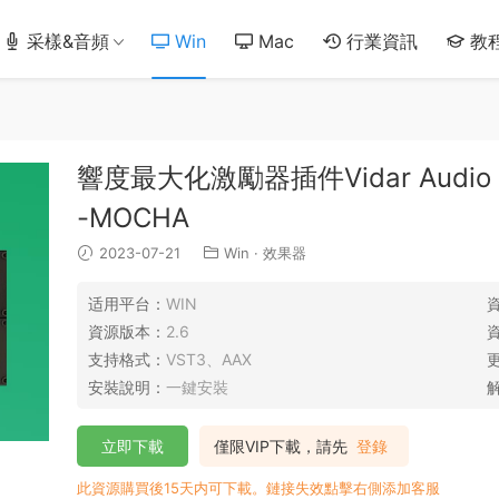
采樣&音頻
Win
Mac
行業資訊
教
響度最大化激勵器插件Vidar Audio BAR
-MOCHA
2023-07-21
Win
·
效果器
适用平台：
WIN
資源版本：
2.6
支持格式：
VST3、AAX
安裝說明：
一鍵安裝
立即下載
僅限VIP下載，請先
登錄
此資源購買後15天内可下載。鏈接失效點擊右側添加客服