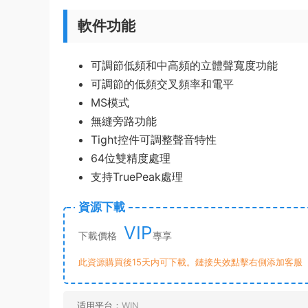
軟件功能
可調節低頻和中高頻的立體聲寬度功能
可調節的低頻交叉頻率和電平
MS模式
無縫旁路功能
Tight控件可調整聲音特性
64位雙精度處理
支持TruePeak處理
資源下載
VIP
下載價格
專享
此資源購買後15天内可下載。鏈接失效點擊右側添加客服
适用平台：
WIN