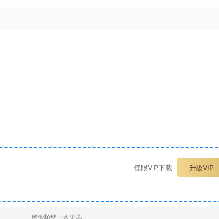
僅限VIP下載
升級VIP
資源類型：
效果器