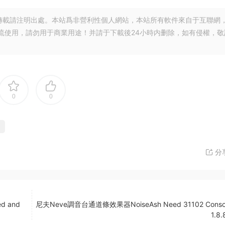
轉載請注明出處。本站爲非營利性個人網站，本站所有軟件來自于互聯網
流使用，請勿用于商業用途！并請于下載後24小時内删除，如有侵權，敬
0
0
分
ed and
尼夫Neve調音台通道條效果器NoiseAsh Need 31102 Consol
1.8