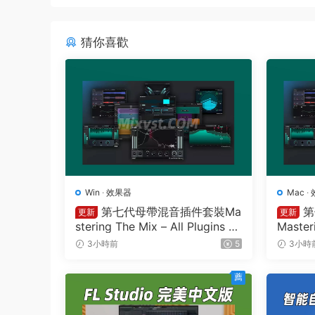
猜你喜歡
Win
·
效果器
Mac
·
第七代母帶混音插件套裝Ma
第
更新
更新
stering The Mix – All Plugins B
Master
undle v2026.08.03 STANDALO
26.08
3小時前
5
3小時
NE R2R&VR WIN
薦