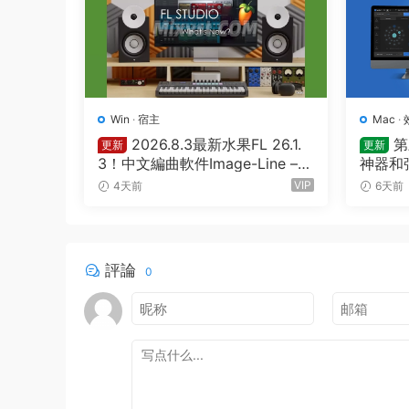
Win
·
宿主
Mac
·
2026.8.3最新水果FL 26.1.
第
更新
更新
3！中文編曲軟件Image-Line – F
神器和弦
L Studio Producer Edition 26.1.
utique
VIP
4天前
6天前
3 Build 5570 All Plugins WIN
評論
0