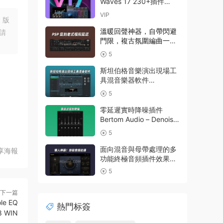
Waves 17 230+插件
Waves Ultimate
VIP
，版
v2026.07.27 Incl
Emulator-R2R WiN(混音
溫暖回聲神器，自帶閃避
請
效果全套插件)Waves14
門限，複古氛圍編曲一步
到位延遲插件效果器
5
PSPaudioware – PSP
BBDelay v 1.0.0 R2R
斯坦伯格音樂演出現場工
WIN
具混音樂器軟件
Steinberg VST Live Pro
5
v3.0.50 macOS
零延遲實時降噪插件
Bertom Audio – Denoiser
Pro v3.0.11 Rev2 CE V.R
5
面向混音與母帶處理的多
享海報
功能終極音頻插件效果器
Nuro Audio – Flexion
5
v1.0.2-R2R WIN
下一篇
e EQ
熱門标簽
.8 WIN