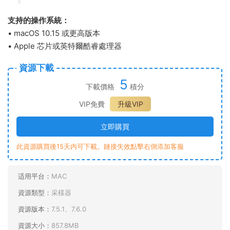
支持的操作系統：
• macOS 10.15 或更高版本
• Apple 芯片或英特爾酷睿處理器
資源下載
5
下載價格
積分
VIP免費
升級VIP
立即購買
此資源購買後15天内可下載。鏈接失效點擊右側添加客服
适用平台：
MAC
資源類型：
采樣器
資源版本：
7.5.1、7.6.0
資源大小：
857.8MB