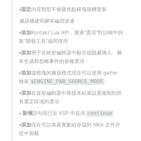
•固定
内容類型不會随焦點模塊插槽更新
儀器構建和腳本編寫改進
•添加
Kontakt Lua API，通過“選項”對話框中的
新“開發工具”面闆啓用
•添加
用于在映射編輯器中顯示或隐藏傳入、腳
本生成和忽略事件的各種選項
•添加
源模塊的播放模式現在可以使用 getter
檢索
$ENGINE_PAR_SOURCE_MODE
•添加
在波形編輯器中将樣本結束設置複制到所
有選定區域的選項
• 新增
語句現已在 KSP 中提供
continue
•添加
現在可以将真實數組存儲到 NKA 文件并
從中加載