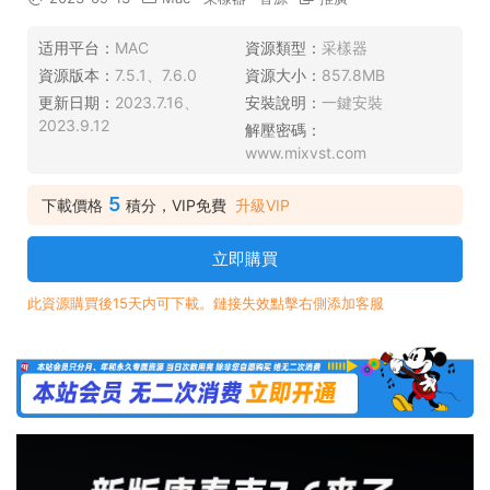
适用平台：
MAC
資源類型：
采樣器
資源版本：
7.5.1、7.6.0
資源大小：
857.8MB
更新日期：
2023.7.16、
安裝說明：
一鍵安裝
2023.9.12
解壓密碼：
www.mixvst.com
5
下載價格
積分，VIP免費
升級VIP
立即購買
此資源購買後15天内可下載。鏈接失效點擊右側添加客服