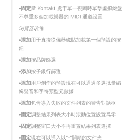
•固定
當 Kontakt 處于單一視圖時單擊虛拟鍵盤
不尊重多個加載樂器的 MIDI 通道設置
浏覽器改進
•添加
用于直接從儀器磁貼加載第一個預設的按
鈕
•添加
按品牌篩選
•添加
按子銀行篩選
•添加
用戶創作的預設現在可以通過多選批量編
輯聲音和字符類型元數據
•添加
包含導入失敗的文件列表的警告對話框
•固定
調整結果列表大小時滾動位置設置爲零
•固定
調整窗口大小不再重置結果列表選擇
•固定
現在可以導入以“-”開頭的文件夾