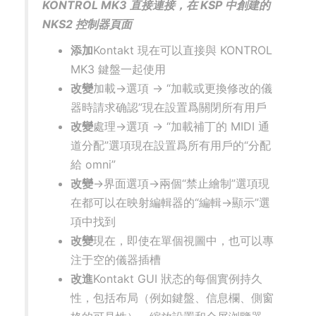
KONTROL MK3 直接連接，在 KSP 中創建的
NKS2 控制器頁面
添加
Kontakt 現在可以直接與 KONTROL
MK3 鍵盤一起使用
改變
加載→選項 → “加載或更換修改的儀
器時請求确認”現在設置爲關閉所有用戶
改變
處理→選項 → “加載補丁的 MIDI 通
道分配”選項現在設置爲所有用戶的“分配
給 omni”
改變
→界面選項→兩個“禁止繪制”選項現
在都可以在映射編輯器的“編輯→顯示”選
項中找到
改變
現在，即使在單個視圖中，也可以專
注于空的儀器插槽
改進
Kontakt GUI 狀态的每個實例持久
性，包括布局（例如鍵盤、信息欄、側窗