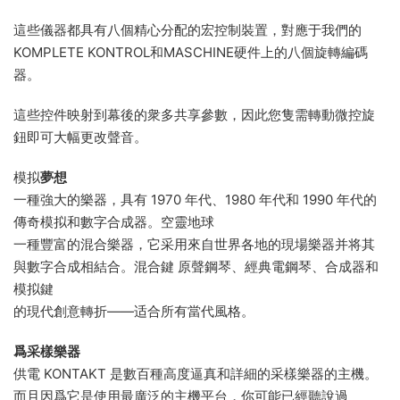
這些儀器都具有八個精心分配的宏控制裝置，對應于我們的
KOMPLETE KONTROL和MASCHINE硬件上的八個旋轉編碼
器。
這些控件映射到幕後的衆多共享參數，因此您隻需轉動微控旋
鈕即可大幅更改聲音。
模拟
夢想
一種強大的樂器，具有 1970 年代、1980 年代和 1990 年代的
傳奇模拟和數字合成器。空靈地球
一種豐富的混合樂器，它采用來自世界各地的現場樂器并将其
與數字合成相結合。混合鍵 原聲鋼琴、經典電鋼琴、合成器和
模拟鍵
的現代創意轉折——适合所有當代風格。
爲采樣樂器
供電 KONTAKT 是數百種高度逼真和詳細的采樣樂器的主機。
而且因爲它是使用最廣泛的主機平台，你可能已經聽說過