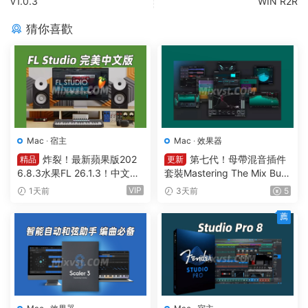
v1.0.3
WIN R2R
猜你喜歡
Mac
·
宿主
Mac
·
效果器
炸裂！最新蘋果版202
第七代！母帶混音插件
精品
更新
6.8.3水果FL 26.1.3！中文編
套裝Mastering The Mix Bun
曲軟件Image Line-FL Studio
dle v2026.7.21 U2B MAC-M
VIP
1天前
3天前
5
Producer Edition v26.1.3.53
ORiA
36 (All Plugins Edition) GUIS
薦
EPPE MAC