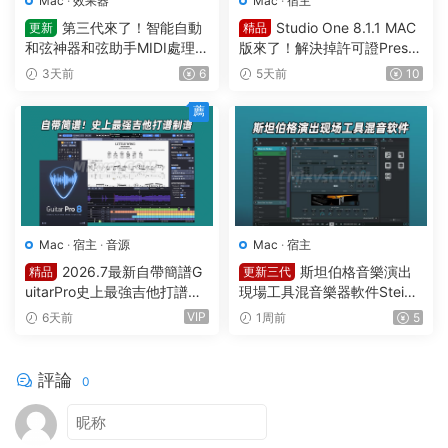
Mac
·
效果器
Mac
·
宿主
第三代來了！智能自動
Studio One 8.1.1 MAC
更新
精品
和弦神器和弦助手MIDI處理Pl
版來了！解決掉許可證Preso
ugin Boutique – Scaler 3 v3.
nus Studio One Pro 8 v8.1.1
3天前
6
5天前
10
3.0 MAC
MacOS U2B完美中文破解版F
ender Studio Pro 8
薦
Mac
·
宿主
·
音源
Mac
·
宿主
2026.7最新自帶簡譜G
斯坦伯格音樂演出
精品
更新三代
uitarPro史上最強吉他打譜制
現場工具混音樂器軟件Steinb
譜Guitar Pro 8.1.5-31 macO
erg VST Live Pro v3.0.50 m
VIP
6天前
1周前
5
S HCiSO
acOS
評論
0