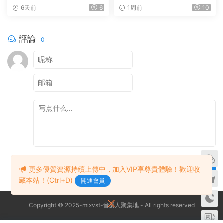
ugin Boutique – Scaler 3 v3.
nus Studio One Pro 8 v8.1.1
6天前
6
1周前
10
3.0 MAC
MacOS U2B完美中文破解版F
ender Studio Pro 8
評論
0
提交
更多優質資源持續上傳中，加入VIP享尊貴體驗！歡迎收
藏本站！(Ctrl+D)
開通會員
Copyright © 2025-mixvst-音樂人聚集地 - All rights reserved