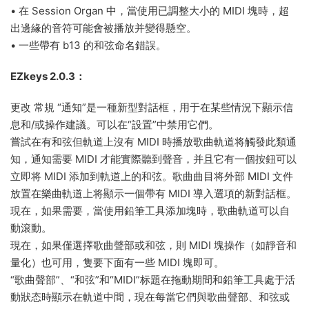
• 在 Session Organ 中，當使用已調整大小的 MIDI 塊時，超
出邊緣的音符可能會被播放并變得懸空。
• 一些帶有 b13 的和弦命名錯誤。
EZkeys 2.0.3：
更改 常規 “通知”是一種新型對話框，用于在某些情況下顯示信
息和/或操作建議。可以在“設置”中禁用它們。
嘗試在有和弦但軌道上沒有 MIDI 時播放歌曲軌道将觸發此類通
知，通知需要 MIDI 才能實際聽到聲音，并且它有一個按鈕可以
立即将 MIDI 添加到軌道上的和弦。歌曲曲目将外部 MIDI 文件
放置在樂曲軌道上将顯示一個帶有 MIDI 導入選項的新對話框。
現在，如果需要，當使用鉛筆工具添加塊時，歌曲軌道可以自
動滾動。
現在，如果僅選擇歌曲聲部或和弦，則 MIDI 塊操作（如靜音和
量化）也可用，隻要下面有一些 MIDI 塊即可。
“歌曲聲部”、“和弦”和“MIDI”标題在拖動期間和鉛筆工具處于活
動狀态時顯示在軌道中間，現在每當它們與歌曲聲部、和弦或