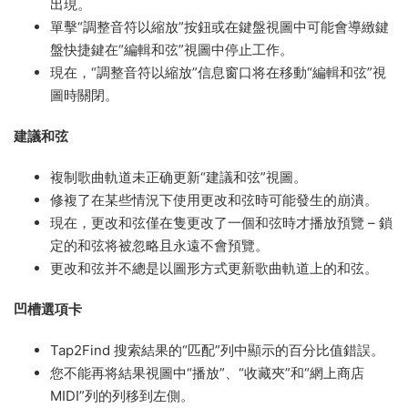
出現。
單擊“調整音符以縮放”按鈕或在鍵盤視圖中可能會導緻鍵
盤快捷鍵在“編輯和弦”視圖中停止工作。
現在，“調整音符以縮放”信息窗口将在移動“編輯和弦”視
圖時關閉。
建議和弦
複制歌曲軌道未正确更新“建議和弦”視圖。
修複了在某些情況下使用更改和弦時可能發生的崩潰。
現在，更改和弦僅在隻更改了一個和弦時才播放預覽 – 鎖
定的和弦将被忽略且永遠不會預覽。
更改和弦并不總是以圖形方式更新歌曲軌道上的和弦。
凹槽選項卡
Tap2Find 搜索結果的“匹配”列中顯示的百分比值錯誤。
您不能再将結果視圖中“播放”、“收藏夾”和“網上商店
MIDI”列的列移到左側。