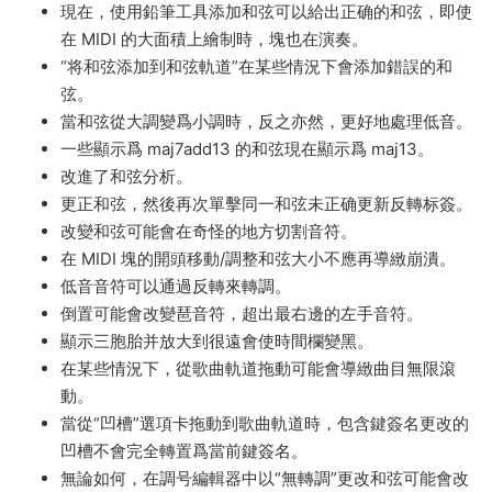
現在，使用鉛筆工具添加和弦可以給出正确的和弦，即使
在 MIDI 的大面積上繪制時，塊也在演奏。
“将和弦添加到和弦軌道”在某些情況下會添加錯誤的和
弦。
當和弦從大調變爲小調時，反之亦然，更好地處理低音。
一些顯示爲 maj7add13 的和弦現在顯示爲 maj13。
改進了和弦分析。
更正和弦，然後再次單擊同一和弦未正确更新反轉标簽。
改變和弦可能會在奇怪的地方切割音符。
在 MIDI 塊的開頭移動/調整和弦大小不應再導緻崩潰。
低音音符可以通過反轉來轉調。
倒置可能會改變琶音符，超出最右邊的左手音符。
顯示三胞胎并放大到很遠會使時間欄變黑。
在某些情況下，從歌曲軌道拖動可能會導緻曲目無限滾
動。
當從“凹槽”選項卡拖動到歌曲軌道時，包含鍵簽名更改的
凹槽不會完全轉置爲當前鍵簽名。
無論如何，在調号編輯器中以“無轉調”更改和弦可能會改