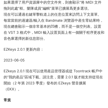
如果選擇了用戶資源庫中的空文件夾，則會顯示“将 MIDI 文件
拖到此處”框。樂隊成員“編輯”菜單已擴展爲更多選項。
現在可以通過右鍵單擊軌道上的任意位置來訪問上下文菜單。
每當當前的過濾器/輸入在 Bandmate 浏覽器中産生零結果時，
現在總會顯示一個非常基本的凹槽，而不是一個空列表。設置
在 VST 3 格式中，MIDI 輸入設置頁面上有一個關于程序更改和
音色庫選擇的新信息部分。
EZKeys 2.0.1 更新内容：
2023-06-05
EZkeys 2.0.1 現在可以使用産品管理器或從 Toontrack 帳戶中
的“我的産品”區域下載。請注意，需要 2.0.1 版才能支持從現在
開始（2 年第 2023 季度）發布的 EZkeys 聲音擴展
（EKX）。
常規