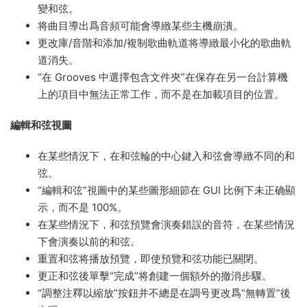
變和弦。
将曲目導出爲音頻可能會導緻某些主機崩潰。
更改庫/音階和添加/複制歌曲軌道将導緻最小化的歌曲軌
道消失。
“在 Grooves 中選擇包含文件夾”在保存在另一台計算機
上的項目中無法正常工作，而不是在加載項目的位置。
編輯和弦視圖
在某些情況下，在和弦輪的中心鍵入和弦會導緻不同的和
弦。
“編輯和弦”視圖中的某些圖形細節在 GUI 比例下未正确顯
示，而不是 100%。
在某些情況下，和弦預覽會演奏錯誤的音符，在某些情況
下會演奏以前的和弦。
重置和弦将播放預覽，即使預覽和弦功能已關閉。
更正和弦後單擊“完成”将創建一個額外的撤消步驟。
“調整注釋以縮放”按鈕并不總是在調号更改爲“無轉置”後