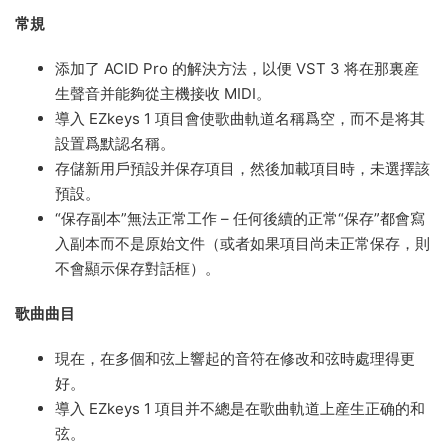
常規
添加了 ACID Pro 的解決方法，以便 VST 3 将在那裏産
生聲音并能夠從主機接收 MIDI。
導入 EZkeys 1 項目會使歌曲軌道名稱爲空，而不是将其
設置爲默認名稱。
存儲新用戶預設并保存項目，然後加載項目時，未選擇該
預設。
“保存副本”無法正常工作 – 任何後續的正常“保存”都會寫
入副本而不是原始文件（或者如果項目尚未正常保存，則
不會顯示保存對話框）。
歌曲曲目
現在，在多個和弦上響起的音符在修改和弦時處理得更
好。
導入 EZkeys 1 項目并不總是在歌曲軌道上産生正确的和
弦。