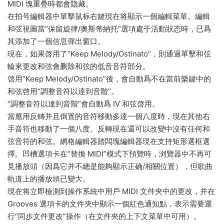
MIDI 塊重疊時都會隐藏。
在拍号編輯器中單擊鼠标右鍵現在将顯示一個編輯菜單。編輯
和弦視圖當“保留旋律/奧斯蒂納托”選項處于活動狀态時，已爲
其添加了一個信息彈出窗口。
現在，如果啓用了“Keep Melody/Ostinato”，則通過單擊和弦
輪來更改和弦會删除和弦的低音音符部分。
啓用“Keep Melody/Ostinato”後，會自動爲不在當前樂鍵中的
和弦啓用“調整音符以達到音階”。
“調整音符以達到音階”會自動爲 IV 和弦啓用。
當應用反轉并且倒置的音符移動多達一個八度時，現在其他右
手音符也移動了一個八度。反轉現在還可以改變中沒有任何和
弦音符的和弦。網格編輯器踏闆塊編輯器現在支持矩形選框選
擇。凹槽選項卡在“替換 MIDI”模式下預覽時，浏覽器中不再可
見播放頭（因爲它并不總是能夠顯示正确/相關位置），但歌曲
軌道上的播放頭已變大。
現在将立即檢測到操作系統中用戶 MIDI 文件夾中的更改，并在
Grooves 選項卡的文件夾中顯示一個紅色通知點，表示需要運
行“同步文件更改”操作（在文件夾的上下文菜單中可用）。