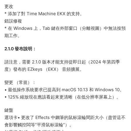
更改
* 添加了對 Time Machine EKX 的支持。
錯誤修複
* 在 Windows 上，Tab 鍵在外部窗口（分離視圖）中無法按預
期工作。
2.1.0 發布說明：
請注意，需要 2.1.0 版本才能支持從即日起（2024 年第四季
度）發布的 EZkeys （EKX） 音頻擴展。
變更 （常規）：
• 最低操作系統要求已提高到 macOS 10.13 和 Windows 10。
• 125% 縮放現在應該看起來更清晰（在低分辨率屏幕上）。
鍵盤
選項卡• 更改了 Effects 中鋼筆的鼠标滾輪間距大小（盡管這不
會影響觸控闆等“平滑鼠标滾輪”）。