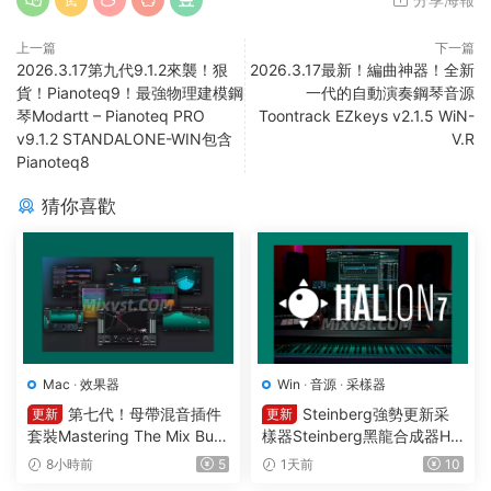
上一篇
下一篇
2026.3.17第九代9.1.2來襲！狠
2026.3.17最新！編曲神器！全新
貨！Pianoteq9！最強物理建模鋼
一代的自動演奏鋼琴音源
琴Modartt – Pianoteq PRO
Toontrack EZkeys v2.1.5 WiN-
v9.1.2 STANDALONE-WIN包含
V.R
Pianoteq8
猜你喜歡
Mac
·
效果器
Win
·
音源
·
采樣器
第七代！母帶混音插件
Steinberg強勢更新采
更新
更新
套裝Mastering The Mix Bun
樣器Steinberg黑龍合成器HA
dle v2026.08.03 U2B MAC-
Lion v7.5.0 WIN
8小時前
5
1天前
10
MORiA