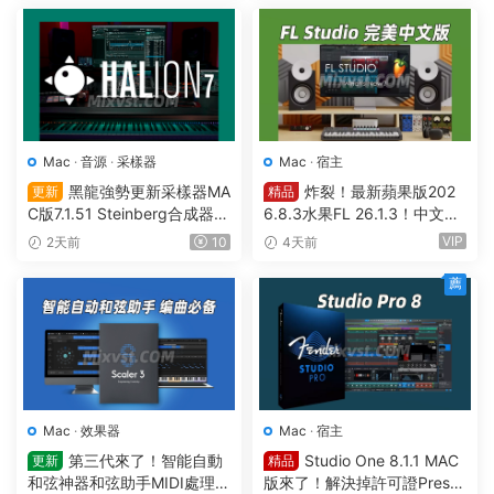
Mac
·
音源
·
采樣器
Mac
·
宿主
黑龍強勢更新采樣器MA
炸裂！最新蘋果版202
更新
精品
C版7.1.51 Steinberg合成器St
6.8.3水果FL 26.1.3！中文編
einberg HALion v7.1.51 MAC
曲軟件Image Line-FL Studio
VIP
2天前
10
4天前
Producer Edition v26.1.3.53
36 (All Plugins Edition) GUIS
薦
EPPE MAC
Mac
·
效果器
Mac
·
宿主
第三代來了！智能自動
Studio One 8.1.1 MAC
更新
精品
和弦神器和弦助手MIDI處理Pl
版來了！解決掉許可證Preso