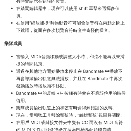
有時會顯示在錯誤的位置。
在踏闆編輯器中，現在可以使用 shift 單擊來選擇多個
塊。
在使用“縮放捕捉”時拖動音符可能會使音符在兩點之間上
下跳躍，從而在多次預覽音符時産生奇怪的噪音。
樂隊成員
當輸入 MIDI/音頻移動或調整大小時，和弦不能再以未捕
捉的時間結束。
通過在其他地方開始播放來停止在 Bandmate 中播放不
再會導緻輸出軌道無法播放，并且在 Bandmate 中再次
啓動播放時播放頭不移動。
Bandmate 中的反轉 +/- 按鈕有時會在不應該啓用的時候
啓用。
樂隊成員輸出軌道上的和弦有時會得到錯誤的反轉。
現在，當和弦工具移除和弦時，“編輯和弦”視圖将關閉。
在用戶 MIDI 或鏈接文件夾中隻有 CC 而沒有 MIDI 音符
的 MIDI 文件可能會導緻在搜索凹槽匹配項時崩潰。