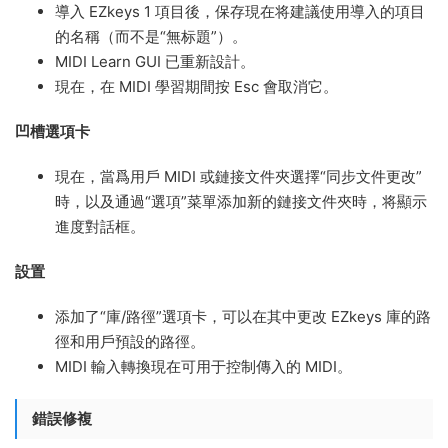
導入 EZkeys 1 項目後，保存現在将建議使用導入的項目
的名稱（而不是“無标題”）。
MIDI Learn GUI 已重新設計。
現在，在 MIDI 學習期間按 Esc 會取消它。
凹槽選項卡
現在，當爲用戶 MIDI 或鏈接文件夾選擇“同步文件更改”
時，以及通過“選項”菜單添加新的鏈接文件夾時，将顯示
進度對話框。
設置
添加了“庫/路徑”選項卡，可以在其中更改 EZkeys 庫的路
徑和用戶預設的路徑。
MIDI 輸入轉換現在可用于控制傳入的 MIDI。
錯誤修複