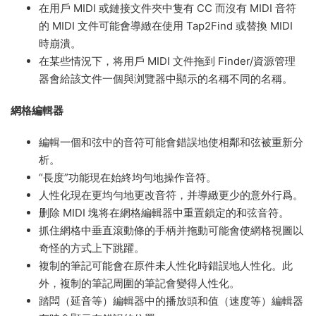
在用戶 MIDI 或鏈接文件夾中隻有 CC 而沒有 MIDI 音符
的 MIDI 文件可能會導緻在使用 Tap2Find 或替換 MIDI
時崩潰。
在某些情況下，将用戶 MIDI 文件拖到 Finder/資源管理
器會給該文件一個與浏覽器中顯示的名稱不同的名稱。
網格編輯器
編輯一個和弦中的音符可能會錯誤地使相鄰和弦被重新分
析。
“長度”功能現在始終均勻地操作音符。
人性化現在更均勻地更改音符，并導緻更少的意外行爲。
删除 MIDI 塊将在網格編輯器中重置鎖定的和弦音符。
抓住網格中垂直滾動條的手柄并拖動可能會使網格視圖以
奇怪的方式上下跳躍。
複制的筆記可能會在原件未人性化時錯誤地人性化。此
外，複制的筆記周圍的筆記會變得人性化。
踏闆（延音等）編輯器中的播放頭和值（速度等）編輯器