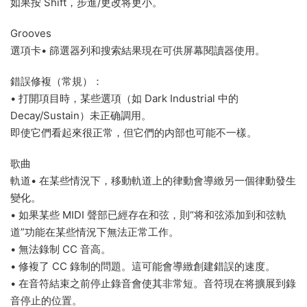
如果按 Shift，步進/更改将更小。
Grooves
選項卡• 篩選器列和搜索結果現在可供屏幕閱讀器使用。
錯誤修複（常規）：
• 打開項目時，某些選項（如 Dark Industrial 中的
Decay/Sustain）未正确調用。
即使它們看起來很正常，但它們的内部也可能不一樣。
歌曲
軌道• 在某些情況下，移動軌道上的律動會導緻另一個律動發生
變化。
• 如果某些 MIDI 聲部已經存在和弦，則“将和弦添加到和弦軌
道”功能在某些情況下無法正常工作。
• 無法錄制 CC 音高。
• 修複了 CC 錄制的問題。這可能會導緻創建錯誤的速度。
• 在音符結束之前停止錄音會使其非常短。音符現在将擴展到錄
音停止的位置。