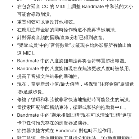
在包含延音 CC 的 MIDI 上調整 Bandmate 中和弦的大小
可能會導緻崩潰。
重置和弦可以更改其他和弦。
在應用注釋金額的同時操作軌道不應再導緻崩潰。
針對彈奏音頻的擺動/直線分析已得到改進。
“樂隊成員”中的“音符數量”功能現在始終影響所有輸出軌
道 MIDI。
Bandmate 中的八度旋鈕無法再将音符轉置超出範圍。
Bandmate 中的八度旋鈕現在在無法更改八度時被禁用。
提高了音頻文件結果的準确性。
現在，當更新最小值/最大值時，将保留“注釋金額”旋鈕遞
增/遞減步長。
修複了循環和和弦被非常快速地拖動時可能發生的崩潰。
當搜索匹配的凹槽結束時，循環或和弦的拖動将中止。
Bandmate 中的“顯示相似凹槽”現在可以清除“凹槽”選項
卡中任何預先存在的浏覽器過濾器。
節拍器快捷方式在 Bandmate 對焦時不起作用。
對于鼓源，當使用和弦工具拆分和弦時，“自動應用和弦”