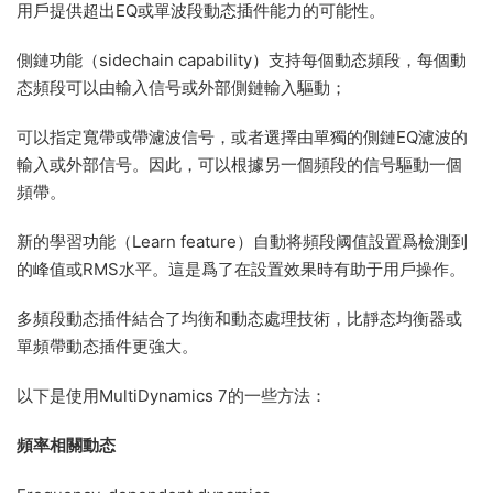
用戶提供超出EQ或單波段動态插件能力的可能性。
側鏈功能（sidechain capability）支持每個動态頻段，每個動
态頻段可以由輸入信号或外部側鏈輸入驅動；
可以指定寬帶或帶濾波信号，或者選擇由單獨的側鏈EQ濾波的
輸入或外部信号。因此，可以根據另一個頻段的信号驅動一個
頻帶。
新的學習功能（Learn feature）自動将頻段阈值設置爲檢測到
的峰值或RMS水平。這是爲了在設置效果時有助于用戶操作。
多頻段動态插件結合了均衡和動态處理技術，比靜态均衡器或
單頻帶動态插件更強大。
以下是使用MultiDynamics 7的一些方法：
頻率相關動态