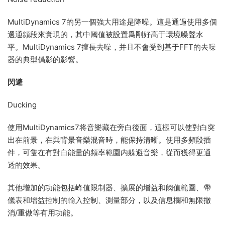
MultiDynamics 7的另一個強大用途是降噪。這是通過使用多個
選通頻段來實現的，其中阈值被設置爲剛好高于環境噪聲水
平。MultiDynamics 7擅長去噪，并且不會受到基于FFT的去噪
器的典型僞影的影響。
閃避
Ducking
使用MultiDynamics7将音樂藏在旁白後面，這樣可以使對白突
出在前景，在與背景音樂混音時，能保持清晰。使用多頻段插
件，可隻在有對白能量的頻率範圍内躲避音樂，從而獲得更通
透的效果。
其他增加的功能包括峰值限制器、擴展的增益和阈值範圍、帶
儀表和增益控制的輸入控制、測量部分，以及信息欄和無限撤
消/重做等有用功能。