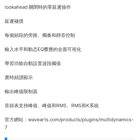
lookahead 關閉時的零延遲操作
延遲補償
每個頻段的旁路、獨奏和靜音控制
輸入水平和動态EQ響應的全面可視化
學習功能自動設置波段阈值
實時頻譜顯示
輸出峰值限制器
音頻表支持峰值、峰值和RMS、RMS和K系統
官方網站：wavearts.com/products/plugins/multidynamics-
7