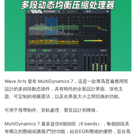
Wave Arts 發布 MultiDynamics 7，這是一款專爲普遍應用而
設計的多頻段動态插件，具有時尚的全新設計界面、深色主
題、可定制的視圖選項，以及在界面大小之間切換的功能。
可用于母帶制作、音軌處理、聲音設計和降噪。
MultiDynamics 7 最多提供6個頻段（6 bands），每個頻段具
有獨立的壓縮或擴展/門控功能；結合EQ和壓縮的優勢，旨在爲