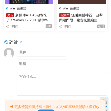
Win
·
效果器
Win
·
效果器
新插件ATLAS混響來
溫暖回聲神器，自帶
更新
新插件
了！Waves 17 230+插件Wa
閃避門限，複古氛圍編曲一步
ves Ultimate v2026.07.27 In
到位延遲插件效果器 PSPaud
VIP
1周前
1周前
5
cl Emulator-R2R WiN(混音效
ioware – PSP BBDelay v 1.0.
果全套插件)Waves14
0 R2R WIN
評論
0
提交
更多優質資源持續上傳中，加入VIP享尊貴體驗！歡迎收