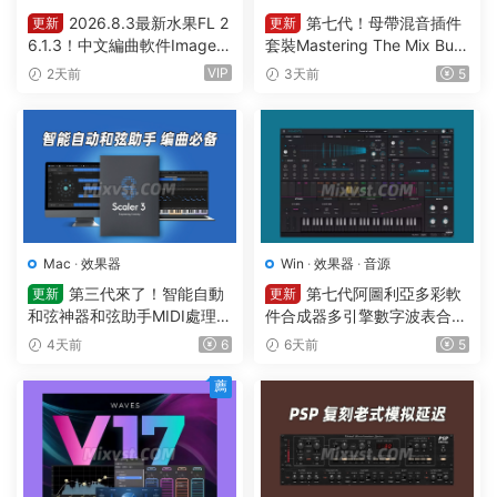
2026.8.3最新水果FL 2
第七代！母帶混音插件
更新
更新
6.1.3！中文編曲軟件Image-L
套裝Mastering The Mix Bun
ine – FL Studio Producer Edi
dle v2026.7.21 U2B MAC-M
VIP
2天前
3天前
5
tion 26.1.3 Build 5570 All Pl
ORiA
ugins WIN
Mac
·
效果器
Win
·
效果器
·
音源
第三代來了！智能自動
第七代阿圖利亞多彩軟
更新
更新
和弦神器和弦助手MIDI處理Pl
件合成器多引擎數字波表合成
ugin Boutique – Scaler 3 v3.
器 Arturia Pigments v7.0.1 C
4天前
6
6天前
5
3.0 MAC
E-V.R WIN
薦