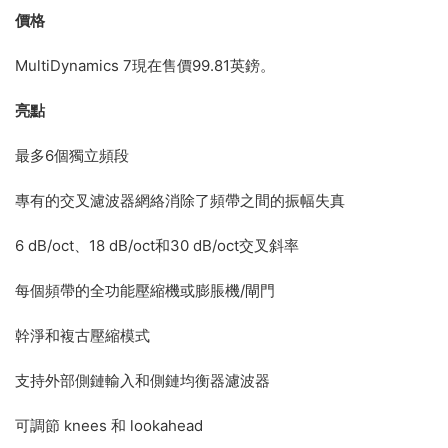
價格
MultiDynamics 7現在售價99.81英鎊。
亮點
最多6個獨立頻段
專有的交叉濾波器網絡消除了頻帶之間的振幅失真
6 dB/oct、18 dB/oct和30 dB/oct交叉斜率
每個頻帶的全功能壓縮機或膨脹機/閘門
幹淨和複古壓縮模式
支持外部側鏈輸入和側鏈均衡器濾波器
可調節 knees 和 lookahead