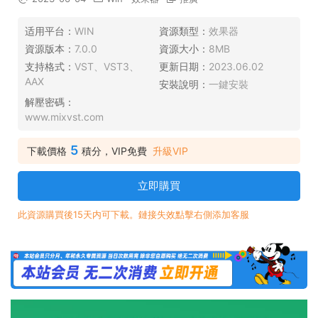
适用平台：
WIN
資源類型：
效果器
資源版本：
7.0.0
資源大小：
8MB
支持格式：
VST、VST3、
更新日期：
2023.06.02
AAX
安裝說明：
一鍵安裝
解壓密碼：
www.mixvst.com
5
下載價格
積分，VIP免費
升級VIP
立即購買
此資源購買後15天内可下載。鏈接失效點擊右側添加客服