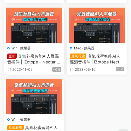
acOS HCiSO
N
Win
·
效果器
Mac
·
效果器
臭氧花蜜智能AI人聲混
臭氧花蜜智能AI人
更新
臭氧花蜜
音插件 | iZotope – Nectar 4
聲混音插件 | iZotope Nectar
Advanced v4.0.1 R2R WIN
3 Plus v3.8.0 MAC
VIP
2023-11-05
5
2023-05-10
Win
·
效果器
臭氧花蜜智能AI人
臭氧花蜜