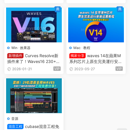
cl Emulator-R2R WiN(混音效
cOS(混音效果全套插件)
果全套插件)Waves14
薦
薦
Win
·
效果器
Mac
·
教程
Curves Resolve新
waves 14在蘋果M
新增插件
獨家分享
插件來了！Waves16 230+插
系列芯片上原生完美運行安裝
件Waves Ultimate 16 v26.0
設置教程！AAX和AU插件全
VIP
VIP
2026-01-21
2023-05-27
1.19 Incl V.R Patch WiN(混音
部完美運行！
效果全套插件)
音源
cubase混音工程免
混音工程