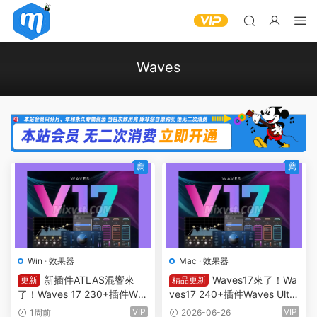
Waves
薦
薦
Win
·
效果器
Mac
·
效果器
新插件ATLAS混響來
Waves17來了！Wa
更新
精品更新
了！Waves 17 230+插件Wa
ves17 240+插件Waves Ulti
ves Ultimate v2026.07.27 In
mate 17 v26.06.23 U2B ma
VIP
VIP
1周前
2026-06-26