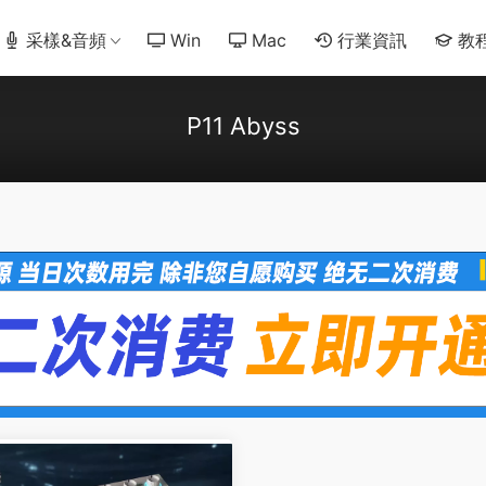
采樣&音頻
Win
Mac
行業資訊
教
P11 Abyss