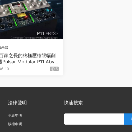
效果器
百家之長的終極壓縮限幅削
lsar Modular P11 Abys
.2 U2B Mac [MORiA]
06-19
5
法律聲明
快速搜索
免責申明
版權申明