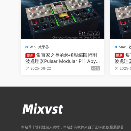
Win
·
效果器
Mac
·
集百家之長的終極壓縮限幅削
集
更新
更新
波處理器Pulsar Modular P11 Abys
波處理器Pu
s v2.2.3 WIN
s v2.2
2025-08-22
5
2025-
本站爲非營利性個人網站，本站所有軟件來自于互聯網,版權屬原著