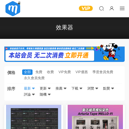
效果器
全部
免費
收費
VIP免費
VIP優惠
季度會員免費
價格
永久會員免費
排序
最新
更新
推薦
下載
浏覽
點贊
評論
随機