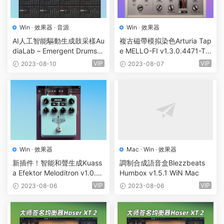
Win
·
效果器
·
音源
Win
·
效果器
AI人工智能驅動生成鼓采樣Au
複古磁帶模拟染色Arturia Tap
diaLab – Emergent Drums v
e MELLO-FI v1.3.0.4471-TC
2.0.2 WIM R2R合成器
D
VIP
VIP
2023-08-10
2023-08-07
Win
·
效果器
Mac
·
Win
·
效果器
新插件！智能和聲生成Kuass
調制合成語音盒Blezzbeats
a Efektor Meloditron v1.0.0 I
Humbox v1.5.1 WiN Mac
ncl Patched and Keygen-R2
VIP
VIP
2023-08-06
2023-08-06
R