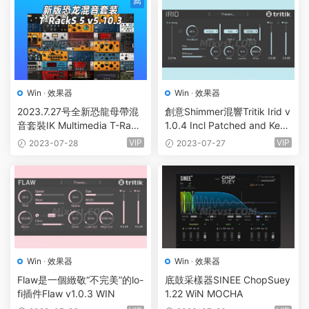
薦
Win
·
效果器
Win
·
效果器
2023.7.27号全新恐龍母帶混
創意Shimmer混響Tritik Irid v
音套裝IK Multimedia T-Rack
1.0.4 Incl Patched and Keyg
S 5 v5.10.3 WiN
en-R2R
VIP
VIP
2023-07-28
2023-07-27
Win
·
效果器
Win
·
效果器
Flaw是一個緻敬“不完美”的lo-
底鼓采樣器SINEE ChopSuey
fi插件Flaw v1.0.3 WIN
1.22 WiN MOCHA