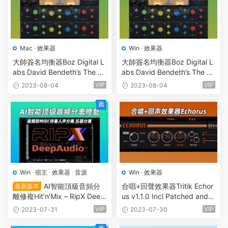
Mac
·
效果器
Win
·
效果器
大師簽名均衡器Boz Digital L
大師簽名均衡器Boz Digital L
abs David Bendeth’s The H
abs David Bendeth’s The H
oser XT 2 v2.0.8 MAC
oser XT 2 v2.0.7 WIN
VIP
VIP
2023-08-04
2023-08-04
薦
Win
·
宿主
·
效果器
·
音源
Win
·
效果器
AI智能頂級音頻分
合唱+回聲效果器Tritik Echor
最新版本
離修複Hit’n’Mix – RipX Deep
us v1.1.0 Incl Patched and K
Audio v6.4.1 x64 WIN
eygen-R2R
VIP
VIP
2023-07-31
2023-07-30